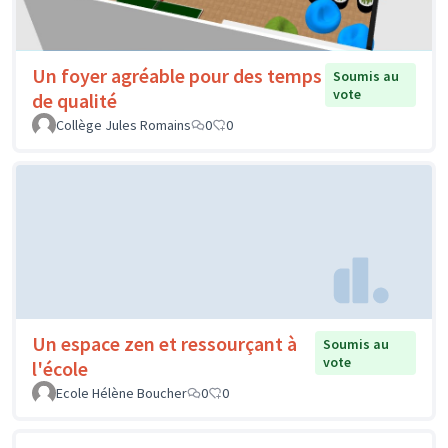
Un foyer agréable pour des temps
Soumis au
vote
de qualité
Collège Jules Romains
0
0
Un espace zen et ressourçant à
Soumis au
vote
l'école
Ecole Hélène Boucher
0
0