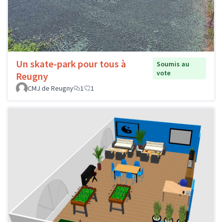
Un skate-park pour tous à
Soumis au
vote
Reugny
CMJ de Reugny
1
1