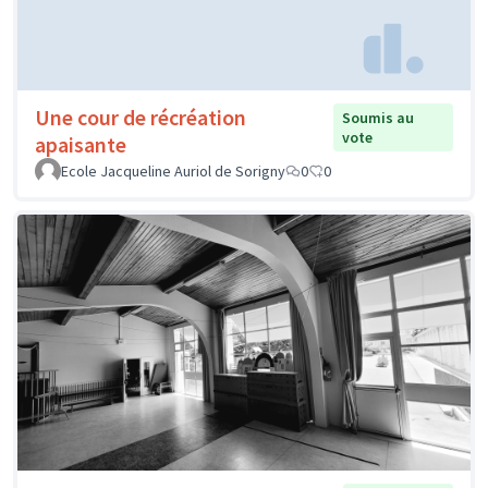
Une cour de récréation
Soumis au
vote
apaisante
Ecole Jacqueline Auriol de Sorigny
0
0