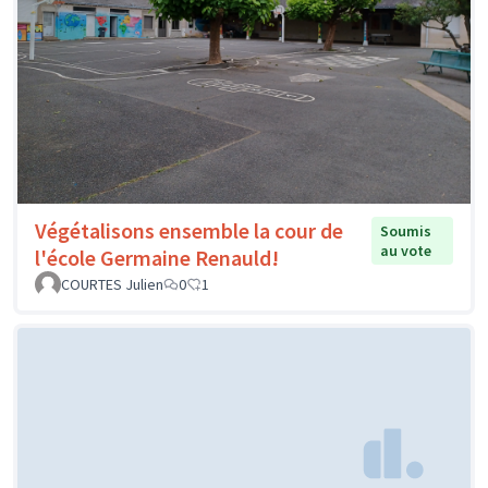
Végétalisons ensemble la cour de
Soumis
au vote
l'école Germaine Renauld!
COURTES Julien
0
1