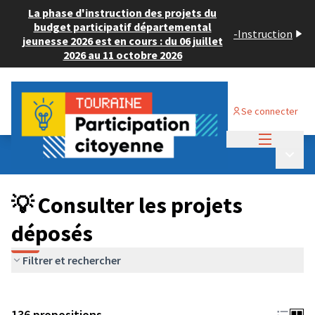
La phase d'instruction des projets du
budget participatif départemental
-
Instruction
jeunesse 2026 est en cours : du 06 juillet
2026 au 11 octobre 2026
Se connecter
Menu princi
Budget Participatif JEUNESSE 2024
/
Menu p
💡 Consulter les projets déposés
💡 Consulter les projets
déposés
Filtrer et rechercher
136 propositions