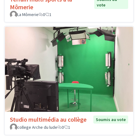
vote
Mômerie
La Mômerie
0
1
Studio multimédia au collège
Soumis au vote
college Arche du lude
0
1