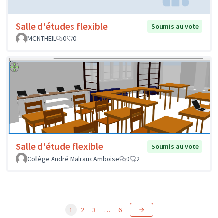
Salle d'études flexible
Soumis au vote
MONTHEIL
0
0
Salle d'étude flexible
Soumis au vote
Collège André Malraux Amboise
0
2
1
2
3
…
6