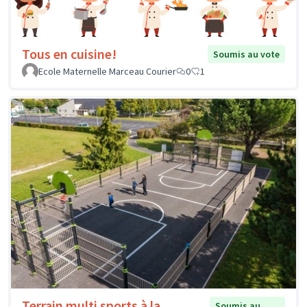
Tous en cuisine!
Soumis au vote
Ecole Maternelle Marceau Courier
0
1
Terrain multi sports à la
Soumis au