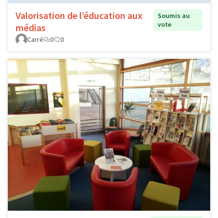
Valorisation de l’éducation aux
Soumis au
vote
médias
Carré
0
0