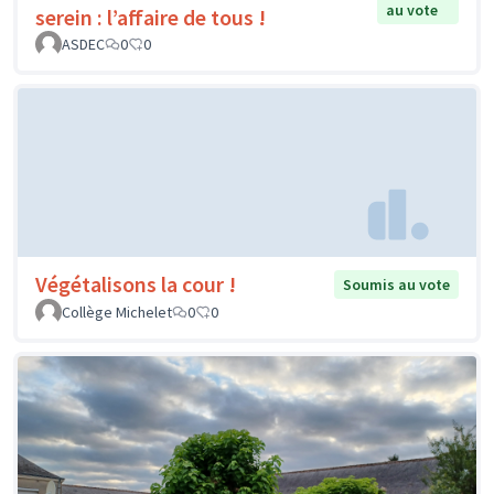
au vote
serein : l’affaire de tous !
ASDEC
0
0
Végétalisons la cour !
Soumis au vote
Collège Michelet
0
0