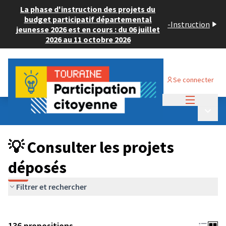
La phase d'instruction des projets du
budget participatif départemental
-
Instruction
jeunesse 2026 est en cours : du 06 juillet
2026 au 11 octobre 2026
Se connecter
Menu princi
Budget Participatif JEUNESSE 2024
/
Menu p
💡 Consulter les projets déposés
💡 Consulter les projets
déposés
Filtrer et rechercher
136 propositions