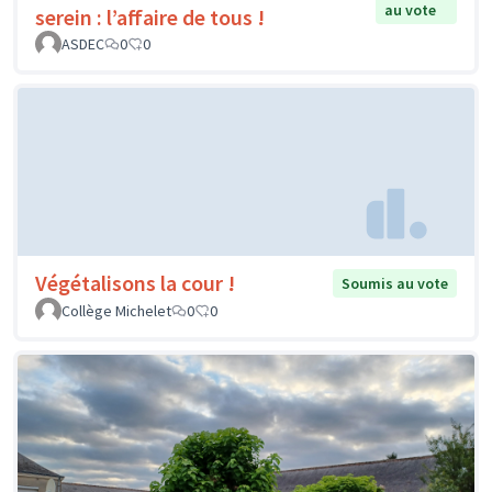
au vote
serein : l’affaire de tous !
ASDEC
0
0
Végétalisons la cour !
Soumis au vote
Collège Michelet
0
0