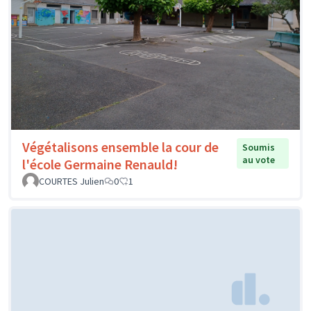
Végétalisons ensemble la cour de
Soumis
au vote
l'école Germaine Renauld!
COURTES Julien
0
1