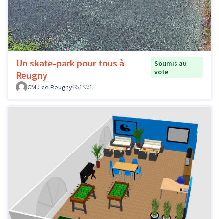
Un skate-park pour tous à
Soumis au
vote
Reugny
CMJ de Reugny
1
1