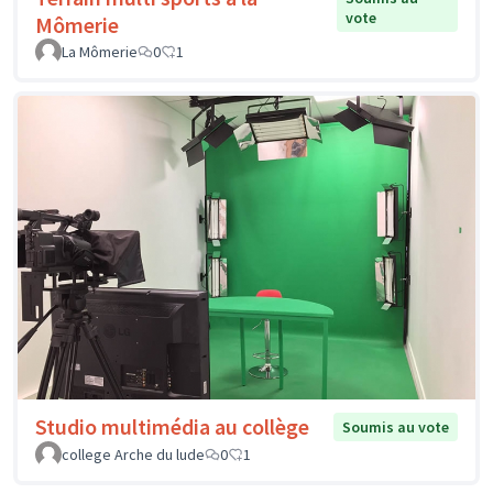
vote
Mômerie
La Mômerie
0
1
Studio multimédia au collège
Soumis au vote
college Arche du lude
0
1