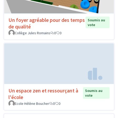
Un foyer agréable pour des temps
Soumis au
vote
de qualité
Collège Jules Romains
0
0
Un espace zen et ressourçant à
Soumis au
vote
l'école
Ecole Hélène Boucher
0
0