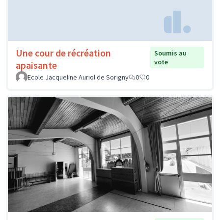
Une cour de récréation
Soumis au
vote
apaisante
Ecole Jacqueline Auriol de Sorigny
0
0