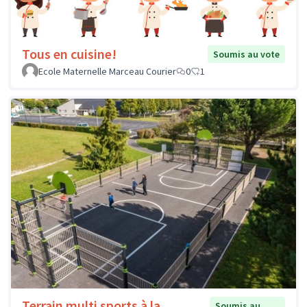
Tous en cuisine!
Soumis au vote
Ecole Maternelle Marceau Courier
0
1
Terrain multi sports à la
Soumis au