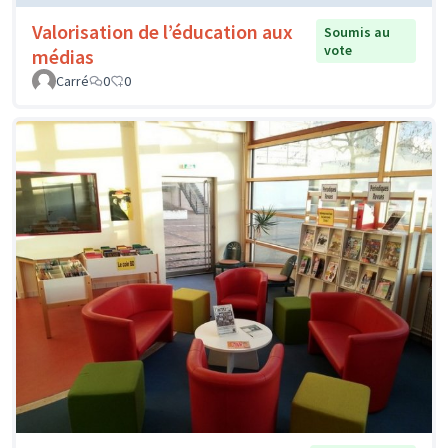
Valorisation de l’éducation aux
Soumis au
vote
médias
Carré
0
0