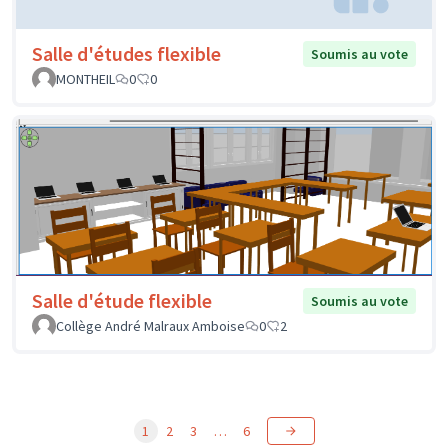
Salle d'études flexible
Soumis au vote
MONTHEIL
0
0
Salle d'étude flexible
Soumis au vote
Collège André Malraux Amboise
0
2
1
2
3
…
6