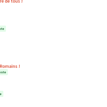
ire de tous !
ote
s Romains !
vote
e