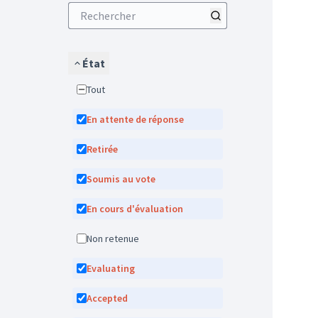
État
Tout
En attente de réponse
Retirée
Soumis au vote
En cours d'évaluation
Non retenue
Evaluating
Accepted