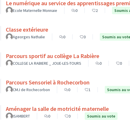
Le numérique au service des apprentissages prem
Ecole Maternelle Monnaie
0
2
Soumis 
Classe extérieure
Ageorges Nathalie
0
0
Soumis au vot
Parcours sportif au collège La Rabière
COLLEGE LA RABIERE _ JOUE-LES-TOURS
0
0
Parcours Sensoriel à Rochecorbon
CMJ de Rochecorbon
0
1
Soumis au v
Aménager la salle de motricité maternelle
ISAMBERT
0
0
Soumis au vote