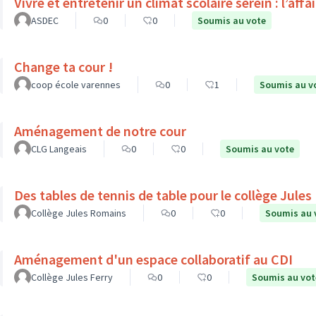
Vivre et entretenir un climat scolaire serein : l’affa
ASDEC
0
0
Soumis au vote
Change ta cour !
coop école varennes
0
1
Soumis au v
Aménagement de notre cour
CLG Langeais
0
0
Soumis au vote
Des tables de tennis de table pour le collège Jule
Collège Jules Romains
0
0
Soumis au 
Aménagement d'un espace collaboratif au CDI
Collège Jules Ferry
0
0
Soumis au vot