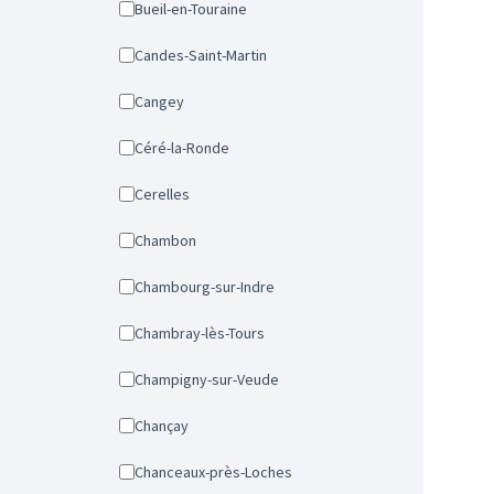
Bueil-en-Touraine
Candes-Saint-Martin
Cangey
Céré-la-Ronde
Cerelles
Chambon
Chambourg-sur-Indre
Chambray-lès-Tours
Champigny-sur-Veude
Chançay
Chanceaux-près-Loches