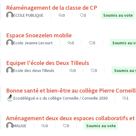
Réaménagement de la classe de CP
ECOLE PUBLIQUE
0
0
Soumis au vote
Espace Snoezelen mobile
Ecole Jeanne Lecourt
0
0
Soumis au v
Equiper l'école des Deux Tilleuls
Ecole des deux Tilleuls
0
0
Soumis au 
Bonne santé et bien-être au collège Pierre Cornei
Ecodélégué.e.s du collège Corneille / Corneille 2030
1
Aménagement deux deux espaces collaboratifs et 
MALIGE
0
0
Soumis au vote