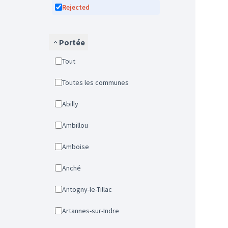
Rejected
Portée
Tout
Toutes les communes
Abilly
Ambillou
Amboise
Anché
Antogny-le-Tillac
Artannes-sur-Indre