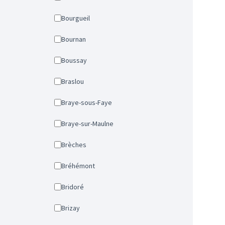
Bourgueil
Bournan
Boussay
Braslou
Braye-sous-Faye
Braye-sur-Maulne
Brèches
Bréhémont
Bridoré
Brizay