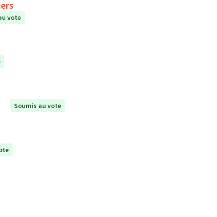
iers
au vote
e
Soumis au vote
ote