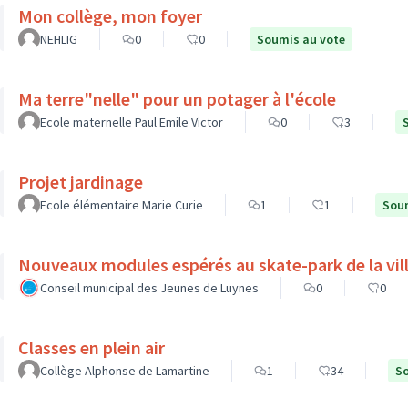
Mon collège, mon foyer
NEHLIG
0
0
Soumis au vote
Ma terre"nelle" pour un potager à l'école
Ecole maternelle Paul Emile Victor
0
3
Projet jardinage
Ecole élémentaire Marie Curie
1
1
Soum
Nouveaux modules espérés au skate-park de la vil
Conseil municipal des Jeunes de Luynes
0
0
Classes en plein air
Collège Alphonse de Lamartine
1
34
So