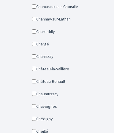
Chanceaux-sur-Choisille
Channay-sur-Lathan
Charentilly
Chargé
Charnizay
Château-la-Vallière
Château-Renault
Chaumussay
Chaveignes
Chédigny
Cheillé