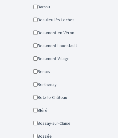
Barrou
Beaulieu-lès-Loches
Beaumont-en-Véron
Beaumont-Louestault
Beaumont-Village
Benais
Berthenay
Betz-le-Château
Bléré
Bossay-sur-Claise
Bossée