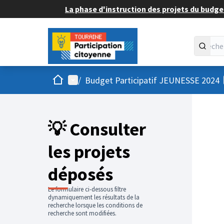
La phase d'instruction des projets du budget
Accueil
Menu principal
/
Budget Participatif JEUNESSE 2024
💡 Consulter
les projets
déposés
Le formulaire ci-dessous filtre
dynamiquement les résultats de la
recherche lorsque les conditions de
recherche sont modifiées.