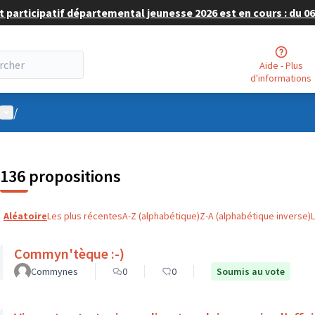
 participatif départemental jeunesse 2026 est en cours : du 06 
Aide - Plus
d'informations
Menu utilisateur
/
136 propositions
Aléatoire
Les plus récentes
A-Z (alphabétique)
Z-A (alphabétique inverse)
Commyn'tèque :-)
Commynes
0
0
Soumis au vote