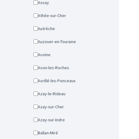
Assay
Athée-sur-Cher
Autrèche
Auzouer-en-Touraine
Avoine
Avon-les-Roches
Avrillé-les-Ponceaux
Azay-le-Rideau
Azay-sur-Cher
Azay-sur-Indre
Ballan-Miré