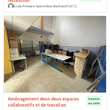
récréation
Ecole Primaire Yann Arthus-Bertrand
0
1
Aménagement deux deux espaces
Soumis
au vote
collaboratifs et de travail en