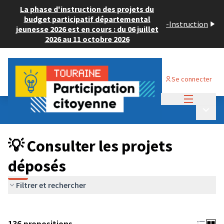
La phase d'instruction des projets du
budget participatif départemental
-
Instruction
jeunesse 2026 est en cours : du 06 juillet
2026 au 11 octobre 2026
Se connecter
Menu princi
Budget Participatif JEUNESSE 2024
/
Menu p
💡 Consulter les projets déposés
💡 Consulter les projets
déposés
Filtrer et rechercher
136 propositions