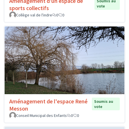
Aménagement d’un espace de
Soumis au
vote
sports collectifs
Collège val de l'indre
0
0
Aménagement de l'espace René
Soumis au
vote
Messon
Conseil Municipal des Enfants
0
0