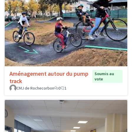
Aménagement autour du pump
Soumis au
vote
track
CMJ de Rochecorbon
0
1