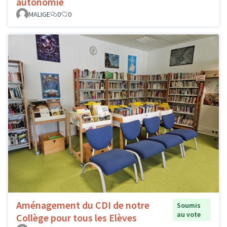
autonomie
MALIGE
0
0
Aménagement du CDI de notre
Soumis
au vote
Collège pour tous les Elèves