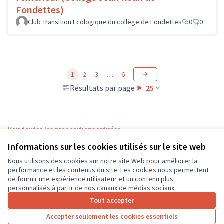
Fondettes)
Club Transition Ecologique du collège de Fondettes
0
0
1
2
3
…
6
Résultats par page :
25
Voir toutes les propositions retirées
Informations sur les cookies utilisés sur le site web
Nous utilisons des cookies sur notre site Web pour améliorer la
Conditions d'utilisation
performance et les contenus du site. Les cookies nous permettent
Paramètres des cookies
de fournir une expérience utilisateur et un contenu plus
CD37 sur X
CD37 sur Facebook
CD37 sur Instagram
CD37 sur YouTube
personnalisés à partir de nos canaux de médias sociaux.
(Lien externe)
(Lien externe)
(Lien externe)
(Lien externe)
Tout accepter
Accepter seulement les cookies essentiels