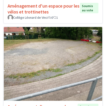
Aménagement d'un espace pour les
Soumis
au vote
vélos et trottinettes
Collège Léonard de Vinci
0
1