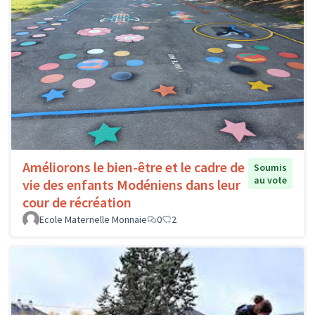
Améliorons le bien-être et le cadre de
Soumis
au vote
vie des enfants Modéniens dans leur
cour de récréation
Ecole Maternelle Monnaie
0
2