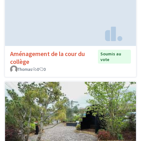
Aménagement de la cour du
Soumis au
vote
collège
Thomas
0
0