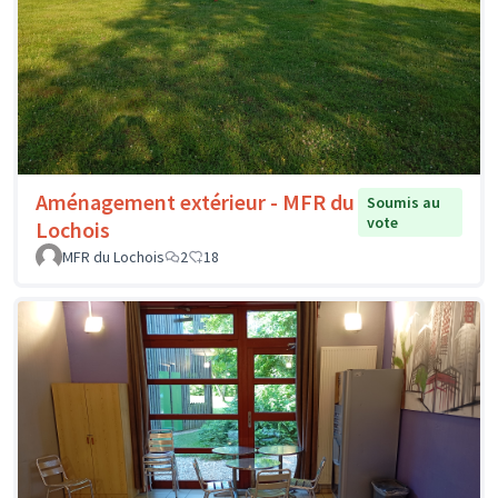
Aménagement extérieur - MFR du
Soumis au
vote
Lochois
MFR du Lochois
2
18