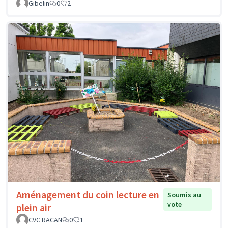
Gibelin
0
2
Aménagement du coin lecture en
Soumis au
vote
plein air
CVC RACAN
0
1