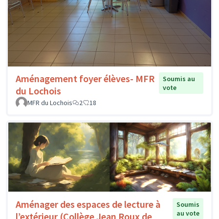
Aménagement foyer élèves- MFR
Soumis au
vote
du Lochois
MFR du Lochois
2
18
Aménager des espaces de lecture à
Soumis
au vote
l’extérieur (Collège Jean Roux de