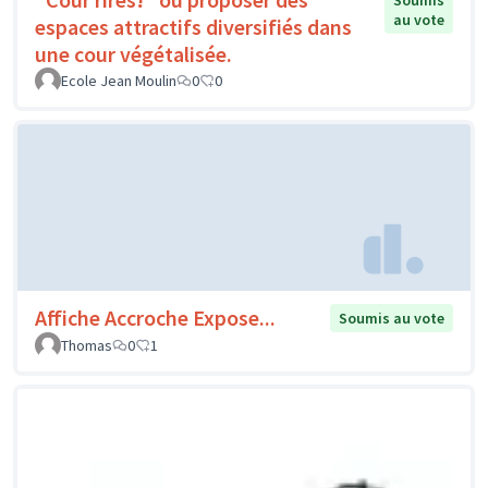
Soumis
au vote
espaces attractifs diversifiés dans
une cour végétalisée.
Ecole Jean Moulin
0
0
Affiche Accroche Expose...
Soumis au vote
Thomas
0
1