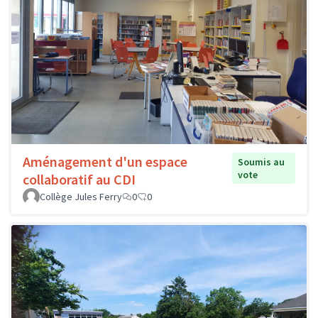
Aménagement d'un espace
Soumis au
vote
collaboratif au CDI
Collège Jules Ferry
0
0