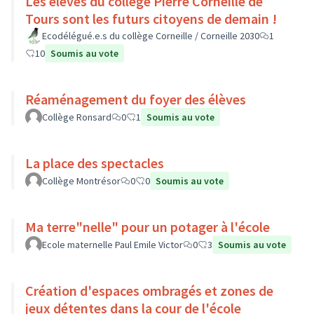
Les élèves du collège Pierre Corneille de
Tours sont les futurs citoyens de demain !
Ecodélégué.e.s du collège Corneille / Corneille 2030
1
10
Soumis au vote
Réaménagement du foyer des élèves
Collège Ronsard
0
1
Soumis au vote
La place des spectacles
Collège Montrésor
0
0
Soumis au vote
Ma terre"nelle" pour un potager à l'école
Ecole maternelle Paul Emile Victor
0
3
Soumis au vote
Création d'espaces ombragés et zones de
jeux détentes dans la cour de l'école