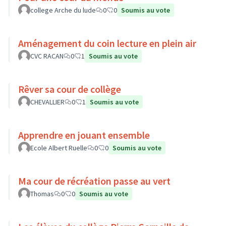
college Arche du lude
0
0
Soumis au vote
Aménagement du coin lecture en plein air
CVC RACAN
0
1
Soumis au vote
Rêver sa cour de collège
CHEVALLIER
0
1
Soumis au vote
Apprendre en jouant ensemble
Ecole Albert Ruelle
0
0
Soumis au vote
Ma cour de récréation passe au vert
Thomas
0
0
Soumis au vote