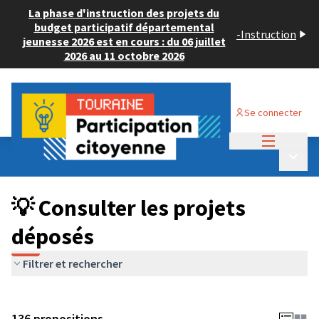
La phase d'instruction des projets du
budget participatif départemental
-
Instruction
jeunesse 2026 est en cours : du 06 juillet
2026 au 11 octobre 2026
Se connecter
Menu princi
Budget Participatif JEUNESSE 2024
/
Menu p
💡 Consulter les projets déposés
💡 Consulter les projets
déposés
Filtrer et rechercher
136 propositions