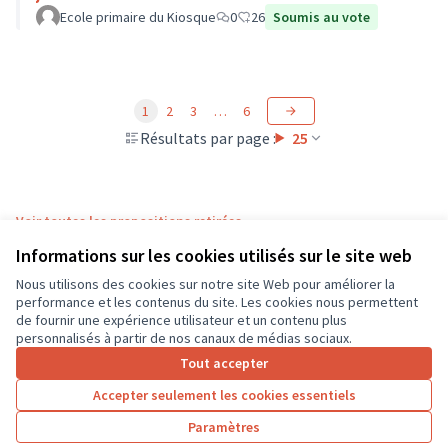
Ecole primaire du Kiosque
0
26
Soumis au vote
1
2
3
…
6
Résultats par page :
25
Voir toutes les propositions retirées
Informations sur les cookies utilisés sur le site web
Nous utilisons des cookies sur notre site Web pour améliorer la
Conditions d'utilisation
performance et les contenus du site. Les cookies nous permettent
Paramètres des cookies
de fournir une expérience utilisateur et un contenu plus
CD37 sur X
CD37 sur Facebook
CD37 sur Instagram
CD37 sur YouTube
personnalisés à partir de nos canaux de médias sociaux.
(Lien externe)
(Lien externe)
(Lien externe)
(Lien externe)
Tout accepter
Accepter seulement les cookies essentiels
Licence Cre
(Lien extern
Paramètres
(Lien externe)
Site réalisé grâce au
logiciel libre Decidim
.