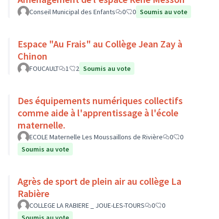
Conseil Municipal des Enfants
0
0
Soumis au vote
Espace "Au Frais" au Collège Jean Zay à
Chinon
FOUCAULT
1
2
Soumis au vote
Des équipements numériques collectifs
comme aide à l'apprentissage à l'école
maternelle.
ECOLE Maternelle Les Moussaillons de Rivière
0
0
Soumis au vote
Agrès de sport de plein air au collège La
Rabière
COLLEGE LA RABIERE _ JOUE-LES-TOURS
0
0
Soumis au vote