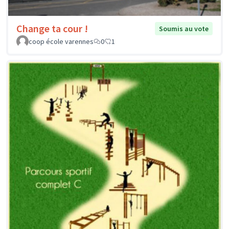
Change ta cour !
Soumis au vote
coop école varennes
0
1