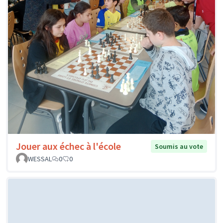
Jouer aux échec à l'école
Soumis au vote
WESSAL
0
0