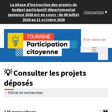
La phase d'instruction des projets du
budget participatif départemental
-
Instruction
jeunesse 2026 est en cours : du 06 juillet
2026 au 11 octobre 2026
Se connecter
Menu princi
Budget Participatif JEUNESSE 2024
/
Menu p
💡 Consulter les projets déposés
💡 Consulter les projets
déposés
Filtrer et rechercher
136 propositions