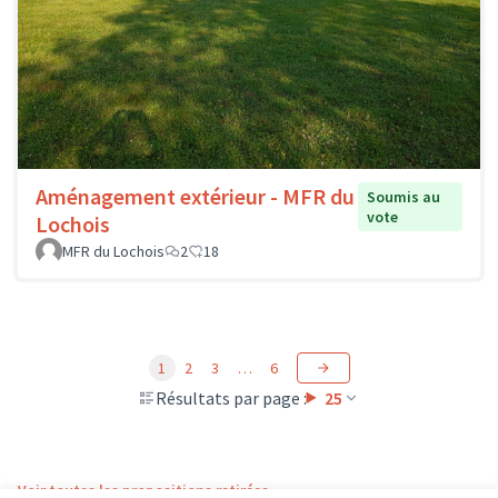
Aménagement extérieur - MFR du
Soumis au
vote
Lochois
MFR du Lochois
2
18
1
2
3
…
6
Résultats par page :
25
Voir toutes les propositions retirées