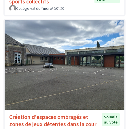
sports collectifs
Collège val de l'indre
0
0
Création d'espaces ombragés et
Soumis
au vote
zones de jeux détentes dans la cour