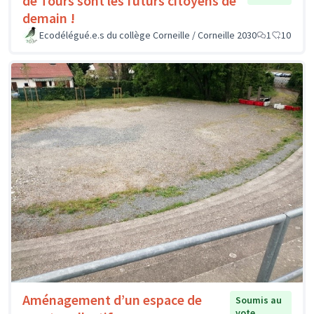
de Tours sont les futurs citoyens de
demain !
Ecodélégué.e.s du collège Corneille / Corneille 2030
1
10
Aménagement d’un espace de
Soumis au
vote