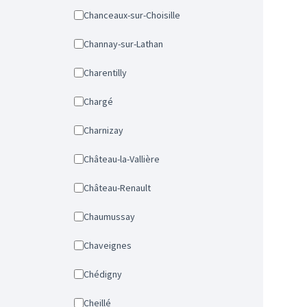
Chanceaux-sur-Choisille
Channay-sur-Lathan
Charentilly
Chargé
Charnizay
Château-la-Vallière
Château-Renault
Chaumussay
Chaveignes
Chédigny
Cheillé