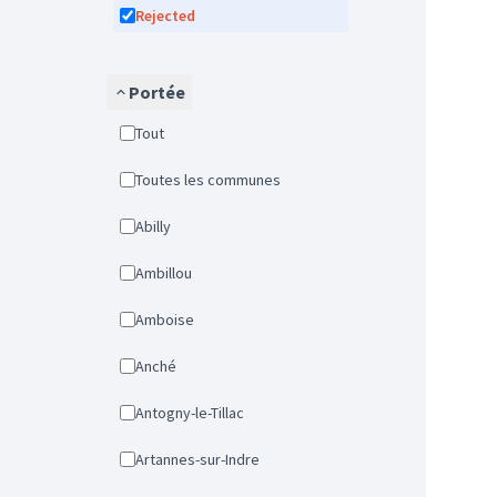
Rejected
Portée
Tout
Toutes les communes
Abilly
Ambillou
Amboise
Anché
Antogny-le-Tillac
Artannes-sur-Indre