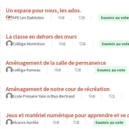
Un espace pour nous, les ados.
APE Les Diablotins
0
0
Soumis au vote
La classe en dehors des murs
Collège Montrésor
0
0
Soumis au vot
Aménagement de la salle de permanence
collège Rameau
0
0
Soumis au vote
Aménagement de notre cour de récréation
Ecole Primaire Yann Arthus-Bertrand
0
1
Jeux et matériel numérique pour apprendre et se d
Alvarez Aurélie
0
0
Soumis au vote