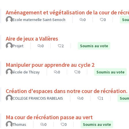
Aménagement et végétalisation de la cour de récr
Ecole maternelle Saint-Senoch
0
0
Sou
Aire de jeux a Vallères
Projet
0
2
Soumis au vote
Manipuler pour apprendre au cycle 2
école de Thizay
0
0
Soumis au vote
Création d'espaces dans notre cour de récréation.
COLLEGE FRANCOIS RABELAIS
0
1
Soum
Ma cour de récréation passe au vert
Thomas
0
0
Soumis au vote