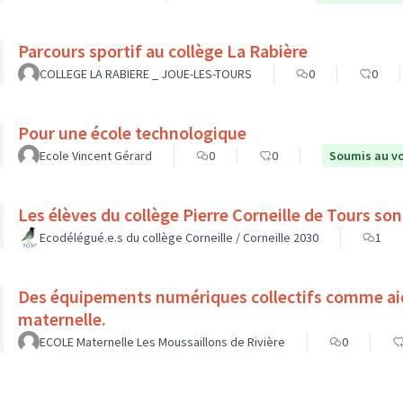
Parcours sportif au collège La Rabière
COLLEGE LA RABIERE _ JOUE-LES-TOURS
0
0
Pour une école technologique
Ecole Vincent Gérard
0
0
Soumis au v
Les élèv
Ecodélégué.e.s du collège Corneille / Corneille 2030
1
Des équipements numériques collectifs comme aide à l'apprentissage à l'école
maternelle.
ECOLE Maternelle Les Moussaillons de Rivière
0