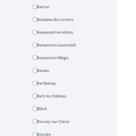
Barrou
Beaulieu-lès-Loches
Beaumont-en-Véron
Beaumont-Louestault
Beaumont-Village
Benais
Berthenay
Betz-le-Château
Bléré
Bossay-sur-Claise
Bossée