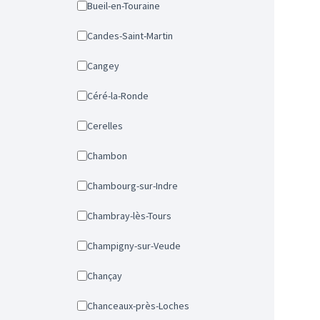
Bueil-en-Touraine
Candes-Saint-Martin
Cangey
Céré-la-Ronde
Cerelles
Chambon
Chambourg-sur-Indre
Chambray-lès-Tours
Champigny-sur-Veude
Chançay
Chanceaux-près-Loches