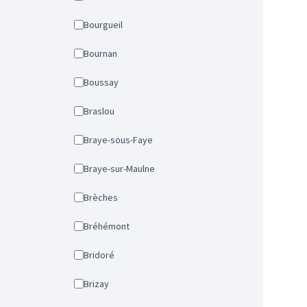
Bourgueil
Bournan
Boussay
Braslou
Braye-sous-Faye
Braye-sur-Maulne
Brèches
Bréhémont
Bridoré
Brizay