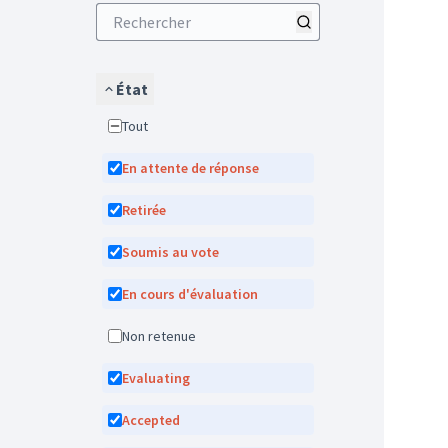
État
Tout
En attente de réponse
Retirée
Soumis au vote
En cours d'évaluation
Non retenue
Evaluating
Accepted