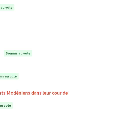
 au vote
Soumis au vote
is au vote
ants Modéniens dans leur cour de
au vote