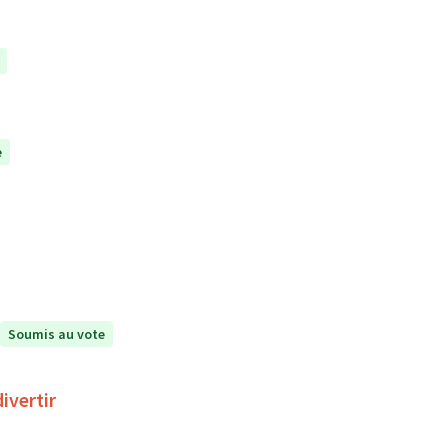
e
Soumis au vote
ivertir