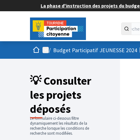
La phase d'instruction des projets du budget
Accueil
Menu principal
/
Budget Participatif JEUNESSE 2024
💡 Consulter
les projets
déposés
Le formulaire ci-dessous filtre
dynamiquement les résultats de la
recherche lorsque les conditions de
recherche sont modifiées.