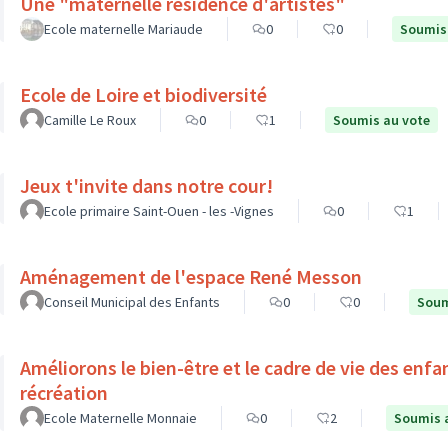
Une "maternelle résidence d'artistes"
Ecole maternelle Mariaude
0
0
Soumis
Ecole de Loire et biodiversité
Camille Le Roux
0
1
Soumis au vote
Jeux t'invite dans notre cour!
Ecole primaire Saint-Ouen - les -Vignes
0
1
Aménagement de l'espace René Messon
Conseil Municipal des Enfants
0
0
Soum
Améliorons le bien-être et le cadre de vie des enf
récréation
Ecole Maternelle Monnaie
0
2
Soumis 