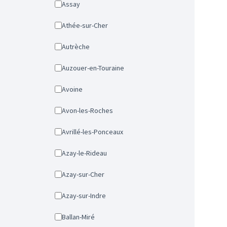
Assay
Athée-sur-Cher
Autrèche
Auzouer-en-Touraine
Avoine
Avon-les-Roches
Avrillé-les-Ponceaux
Azay-le-Rideau
Azay-sur-Cher
Azay-sur-Indre
Ballan-Miré