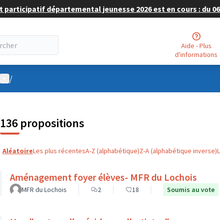
 participatif départemental jeunesse 2026 est en cours : du 06 
Aide - Plus
d'informations
Menu utilisateur
/
136 propositions
Aléatoire
Les plus récentes
A-Z (alphabétique)
Z-A (alphabétique inverse)
Aménagement foyer élèves- MFR du Lochois
MFR du Lochois
2
18
Soumis au vote