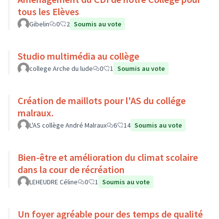
tous les Elèves
Gibelin
0
2
Soumis au vote
Studio multimédia au collège
college Arche du lude
0
1
Soumis au vote
Création de maillots pour l'AS du collége
malraux.
L'AS collège André Malraux
6
14
Soumis au vote
Bien-être et amélioration du climat scolaire
dans la cour de récréation
LEHEUDRE Céline
0
1
Soumis au vote
Un foyer agréable pour des temps de qualité