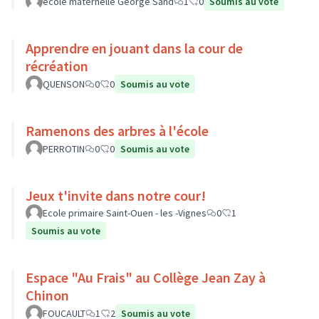
école maternelle George Sand
1
0
Soumis au vote
Apprendre en jouant dans la cour de
récréation
QUENSON
0
0
Soumis au vote
Ramenons des arbres à l'école
PERROTIN
0
0
Soumis au vote
Jeux t'invite dans notre cour!
Ecole primaire Saint-Ouen - les -Vignes
0
1
Soumis au vote
Espace "Au Frais" au Collège Jean Zay à
Chinon
FOUCAULT
1
2
Soumis au vote