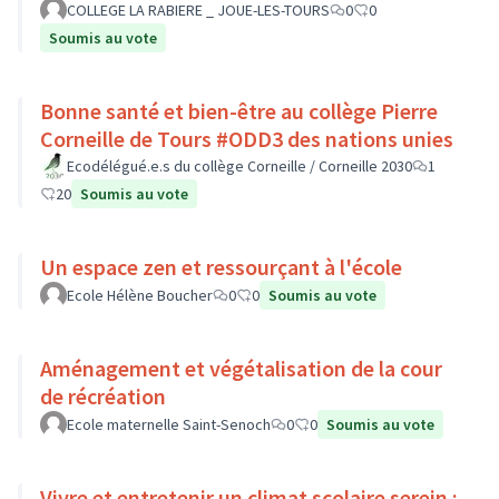
COLLEGE LA RABIERE _ JOUE-LES-TOURS
0
0
Soumis au vote
Bonne santé et bien-être au collège Pierre
Corneille de Tours #ODD3 des nations unies
Ecodélégué.e.s du collège Corneille / Corneille 2030
1
20
Soumis au vote
Un espace zen et ressourçant à l'école
Ecole Hélène Boucher
0
0
Soumis au vote
Aménagement et végétalisation de la cour
de récréation
Ecole maternelle Saint-Senoch
0
0
Soumis au vote
Vivre et entretenir un climat scolaire serein :