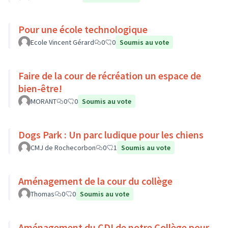
Pour une école technologique
Ecole Vincent Gérard
0
0
Soumis au vote
Faire de la cour de récréation un espace de
bien-être!
MORANT
0
0
Soumis au vote
Dogs Park : Un parc ludique pour les chiens
CMJ de Rochecorbon
0
1
Soumis au vote
Aménagement de la cour du collège
Thomas
0
0
Soumis au vote
Aménagement du CDI de notre Collège pour