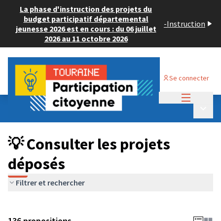
La phase d'instruction des projets du
budget participatif départemental
-
Instruction
jeunesse 2026 est en cours : du 06 juillet
2026 au 11 octobre 2026
Se connecter
Menu princi
Budget Participatif JEUNESSE 2024
/
Menu p
💡 Consulter les projets déposés
💡 Consulter les projets
déposés
Filtrer et rechercher
136 propositions