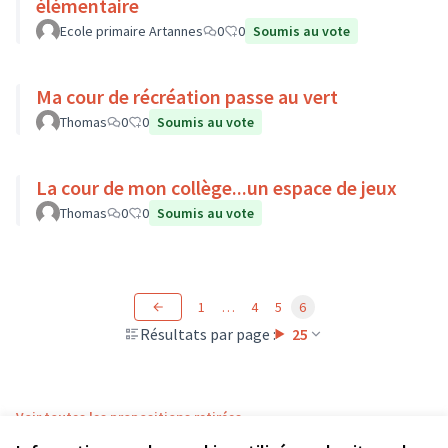
élémentaire
Ecole primaire Artannes
0
0
Soumis au vote
Ma cour de récréation passe au vert
Thomas
0
0
Soumis au vote
La cour de mon collège...un espace de jeux
Thomas
0
0
Soumis au vote
1
…
4
5
6
Résultats par page :
25
Voir toutes les propositions retirées