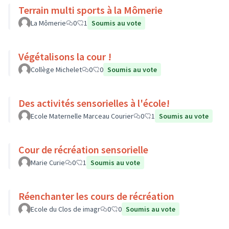
Terrain multi sports à la Mômerie
La Mômerie
0
1
Soumis au vote
Végétalisons la cour !
Collège Michelet
0
0
Soumis au vote
Des activités sensorielles à l'école!
Ecole Maternelle Marceau Courier
0
1
Soumis au vote
Cour de récréation sensorielle
Marie Curie
0
1
Soumis au vote
Réenchanter les cours de récréation
Ecole du Clos de imagr
0
0
Soumis au vote