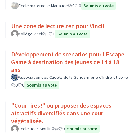
Ecole maternelle Mariaude
0
0
Soumis au vote
Une zone de lecture zen pour Vinci!
collège Vinci
0
1
Soumis au vote
Développement de scenarios pour l’Escape
Game à destination des jeunes de 14 à 18
ans
Association des Cadets de la Gendarmerie d'Indre-et-Loire
0
0
Soumis au vote
"Cour rires!" ou proposer des espaces
attractifs diversifiés dans une cour
végétalisée.
Ecole Jean Moulin
0
0
Soumis au vote