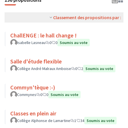
Classement des propositions par :
ChallENGE : le hall change !
Isabelle Lasneau
0
0
Soumis au vote
Salle d'étude flexible
Collège André Malraux Amboise
0
2
Soumis au vote
Commyn'tèque :-)
Commynes
0
0
Soumis au vote
Classes en plein air
Collège Alphonse de Lamartine
1
34
Soumis au vote