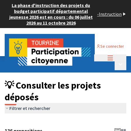
La phase d'instruction des projets du
budget participatif départemental
-
Instruction
jeunesse 2026 est en cours : du 06 juillet
2026 au 11 octobre 2026
Se connecter
Menu princi
Budget Participatif JEUNESSE 2024
/
Menu p
💡 Consulter les projets déposés
💡 Consulter les projets
déposés
Filtrer et rechercher
136 propositions