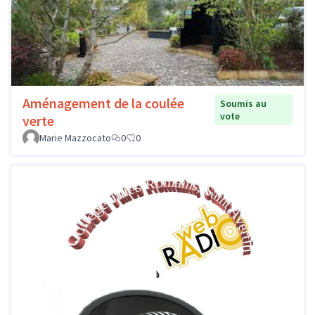
Aménagement de la coulée
Soumis au
vote
verte
Marie Mazzocato
0
0