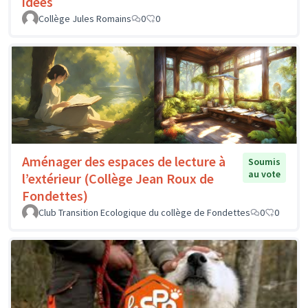
idées
Collège Jules Romains
0
0
Aménager des espaces de lecture à
Soumis
au vote
l’extérieur (Collège Jean Roux de
Fondettes)
Club Transition Ecologique du collège de Fondettes
0
0