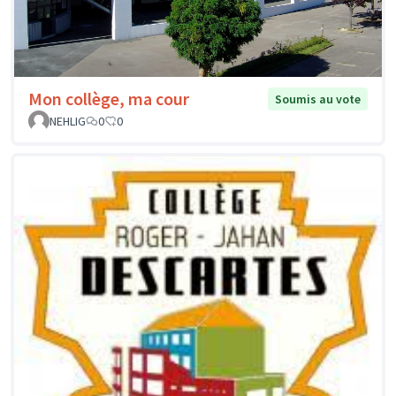
Mon collège, ma cour
Soumis au vote
NEHLIG
0
0