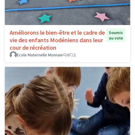
Améliorons le bien-être et le cadre de
Soumis
au vote
vie des enfants Modéniens dans leur
cour de récréation
Ecole Maternelle Monnaie
0
2