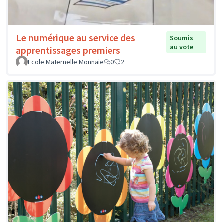
Le numérique au service des
Soumis
au vote
apprentissages premiers
Ecole Maternelle Monnaie
0
2