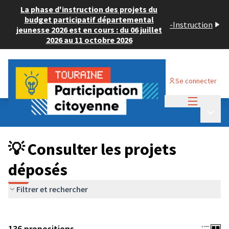
La phase d'instruction des projets du
budget participatif départemental
-
Instruction
jeunesse 2026 est en cours : du 06 juillet
2026 au 11 octobre 2026
Se connecter
Menu princi
Budget Participatif JEUNESSE 2024
/
Menu p
💡 Consulter les projets déposés
💡 Consulter les projets
déposés
Filtrer et rechercher
136 propositions