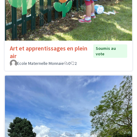
Art et apprentissages en plein
Soumis au
vote
air
Ecole Maternelle Monnaie
0
2