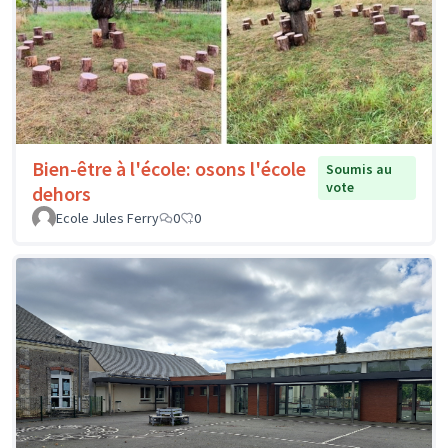
Bien-être à l'école: osons l'école
Soumis au
vote
dehors
Ecole Jules Ferry
0
0