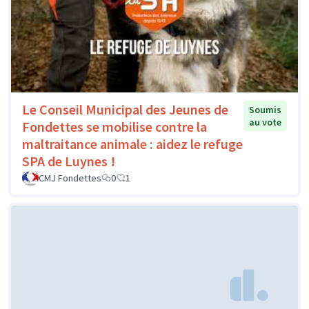
Le Conseil Municipal des Jeunes de
Soumis
au vote
Fondettes se mobilise contre la
maltraitance animale : aidez le refuge
SPA de Luynes !
CMJ Fondettes
0
1