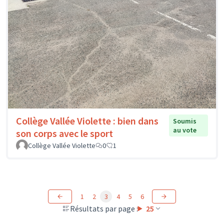
Collège Vallée Violette : bien dans
Soumis
au vote
son corps avec le sport
Collège Vallée Violette
0
1
1
2
3
4
5
6
Résultats par page :
25