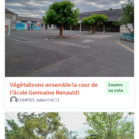
Végétalisons ensemble la cour de
Soumis
au vote
l'école Germaine Renauld!
COURTES Julien
0
1