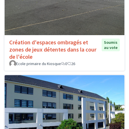
Création d'espaces ombragés et
Soumis
au vote
zones de jeux détentes dans la cour
de l'école
Ecole primaire du Kiosque
0
26