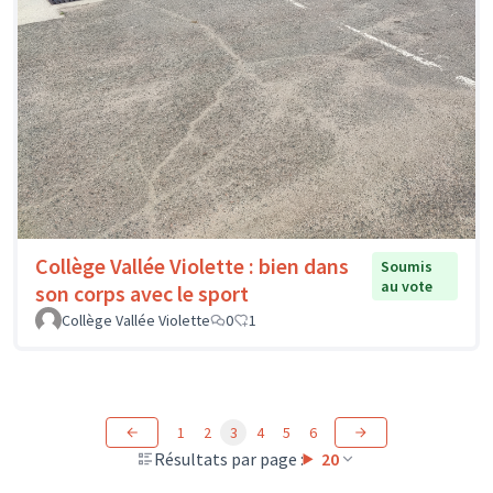
Collège Vallée Violette : bien dans
Soumis
au vote
son corps avec le sport
Collège Vallée Violette
0
1
1
2
3
4
5
6
Résultats par page :
20