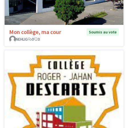
Mon collège, ma cour
Soumis au vote
NEHLIG
0
0