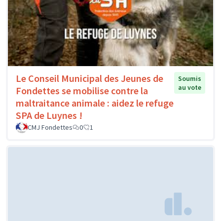
Le Conseil Municipal des Jeunes de
Soumis
au vote
Fondettes se mobilise contre la
maltraitance animale : aidez le refuge
SPA de Luynes !
CMJ Fondettes
0
1