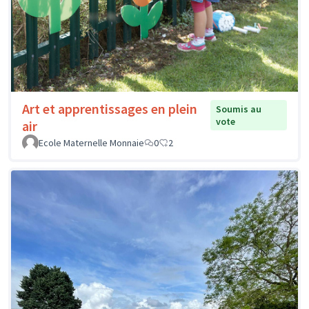
Art et apprentissages en plein
Soumis au
vote
air
Ecole Maternelle Monnaie
0
2