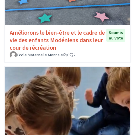
Améliorons le bien-être et le cadre de
Soumis
au vote
vie des enfants Modéniens dans leur
cour de récréation
Ecole Maternelle Monnaie
0
2