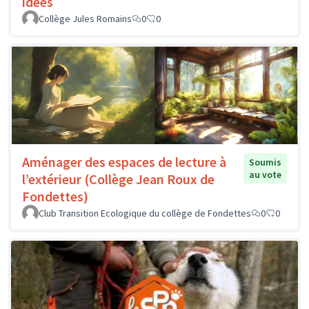
idées
Collège Jules Romains
0
0
Aménager des espaces de lecture à
Soumis
au vote
l’extérieur (Collège Jean Roux de
Fondettes)
Club Transition Ecologique du collège de Fondettes
0
0