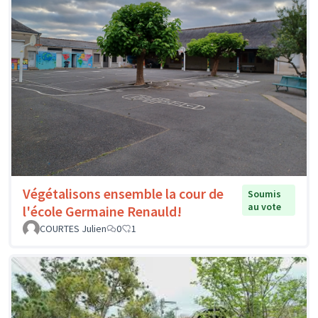
Végétalisons ensemble la cour de
Soumis
au vote
l'école Germaine Renauld!
COURTES Julien
0
1