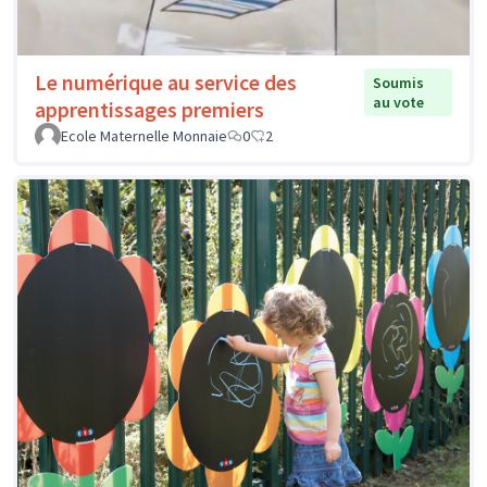
Le numérique au service des
Soumis
au vote
apprentissages premiers
Ecole Maternelle Monnaie
0
2