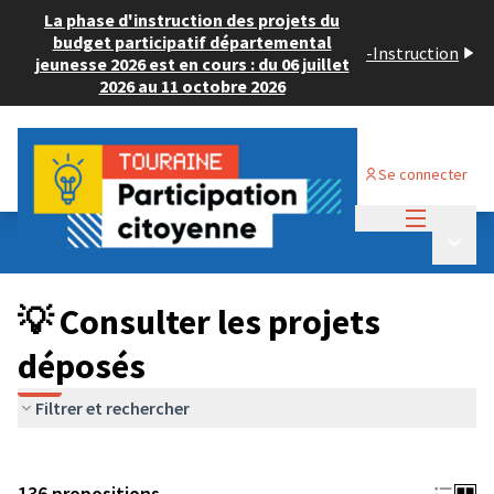
La phase d'instruction des projets du
budget participatif départemental
-
Instruction
jeunesse 2026 est en cours : du 06 juillet
2026 au 11 octobre 2026
Se connecter
Menu princi
Budget Participatif JEUNESSE 2024
/
Menu p
💡 Consulter les projets déposés
💡 Consulter les projets
déposés
Filtrer et rechercher
136 propositions