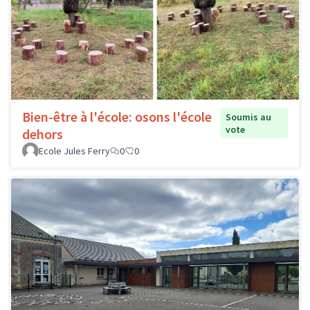
Bien-être à l'école: osons l'école
Soumis au
vote
dehors
Ecole Jules Ferry
0
0