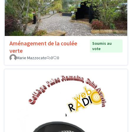
Aménagement de la coulée
Soumis au
vote
verte
Marie Mazzocato
0
0