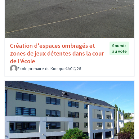
Création d'espaces ombragés et
Soumis
au vote
zones de jeux détentes dans la cour
de l'école
Ecole primaire du Kiosque
0
26