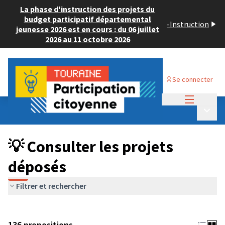
La phase d'instruction des projets du
budget participatif départemental
-
Instruction
jeunesse 2026 est en cours : du 06 juillet
2026 au 11 octobre 2026
Se connecter
Menu princi
Budget Participatif JEUNESSE 2024
/
Menu p
💡 Consulter les projets déposés
💡 Consulter les projets
déposés
Filtrer et rechercher
136 propositions