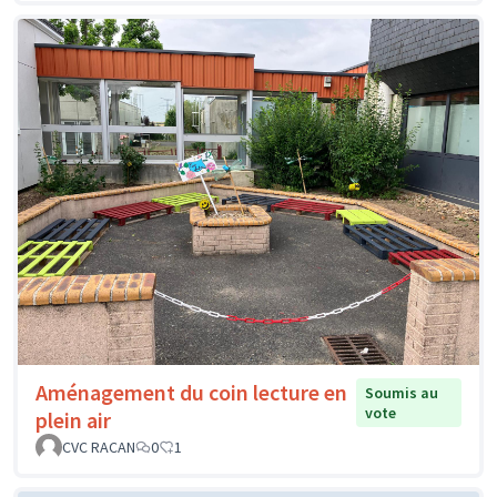
Aménagement du coin lecture en
Soumis au
vote
plein air
CVC RACAN
0
1