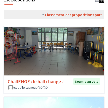
Classement des propositions par :
ChallENGE : le hall change !
Soumis au vote
Isabelle Lasneau
0
0