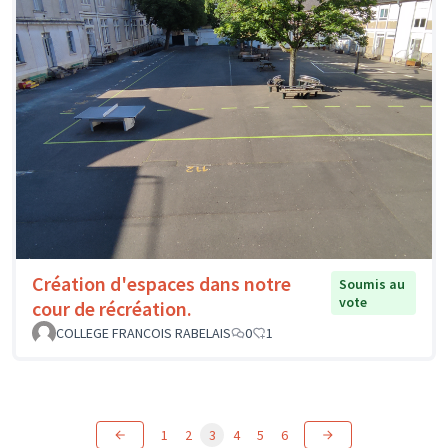
Création d'espaces dans notre
Soumis au
vote
cour de récréation.
COLLEGE FRANCOIS RABELAIS
0
1
1
2
3
4
5
6