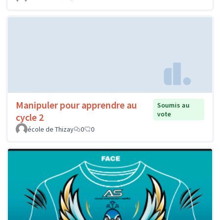
Manipuler pour apprendre au
Soumis au
vote
cycle 2
école de Thizay
0
0