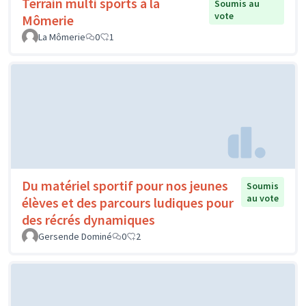
Terrain multi sports à la
Soumis au
vote
Mômerie
La Mômerie
0
1
Du matériel sportif pour nos jeunes
Soumis
au vote
élèves et des parcours ludiques pour
des récrés dynamiques
Gersende Dominé
0
2