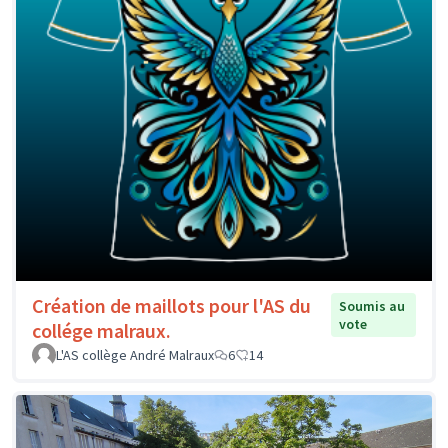
Création de maillots pour l'AS du
Soumis au
vote
collége malraux.
L'AS collège André Malraux
6
14