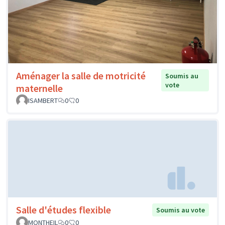
Aménager la salle de motricité
Soumis au
vote
maternelle
ISAMBERT
0
0
Salle d'études flexible
Soumis au vote
MONTHEIL
0
0