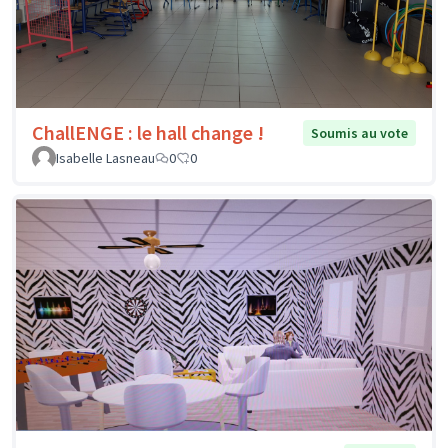
ChallENGE : le hall change !
Soumis au vote
Isabelle Lasneau
0
0