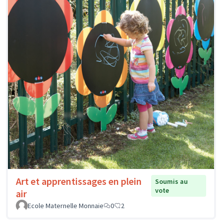
Art et apprentissages en plein
Soumis au
vote
air
Ecole Maternelle Monnaie
0
2