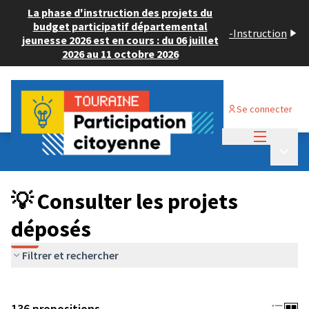
La phase d'instruction des projets du
budget participatif départemental
-
Instruction
jeunesse 2026 est en cours : du 06 juillet
2026 au 11 octobre 2026
Se connecter
Menu princi
Budget Participatif JEUNESSE 2024
/
Menu p
💡 Consulter les projets déposés
💡 Consulter les projets
déposés
Filtrer et rechercher
136 propositions