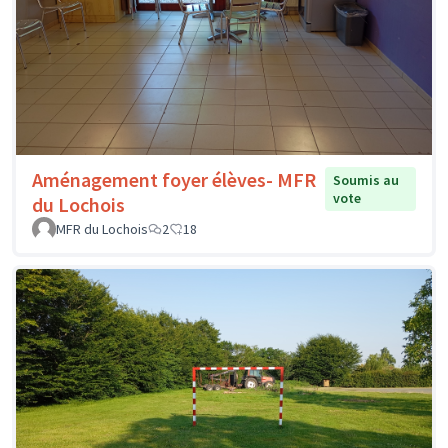
Aménagement foyer élèves- MFR
Soumis au
vote
du Lochois
MFR du Lochois
2
18