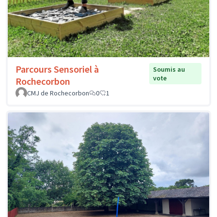
Parcours Sensoriel à
Soumis au
vote
Rochecorbon
CMJ de Rochecorbon
0
1