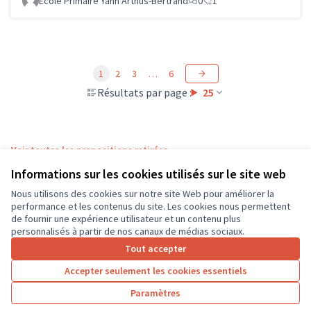
Ecole Primaire Yann Arthus-Bertrand
0
1
1
2
3
…
6
Résultats par page :
25
Voir toutes les propositions retirées
Informations sur les cookies utilisés sur le site web
Nous utilisons des cookies sur notre site Web pour améliorer la
Conditions d'utilisation
performance et les contenus du site. Les cookies nous permettent
Paramètres des cookies
de fournir une expérience utilisateur et un contenu plus
CD37 sur X
CD37 sur Facebook
CD37 sur Instagram
CD37 sur YouTube
personnalisés à partir de nos canaux de médias sociaux.
(Lien externe)
(Lien externe)
(Lien externe)
(Lien externe)
Tout accepter
Accepter seulement les cookies essentiels
Licence Cre
(Lien extern
Paramètres
(Lien externe)
Site réalisé grâce au
logiciel libre Decidim
.
(Lien externe)