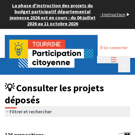
La phase d'instruction des projets du
budget participatif départemental
-
Instruction
jeunesse 2026 est en cours : du 06 juillet
2026 au 11 octobre 2026
Se connecter
Menu princi
Budget Participatif JEUNESSE 2024
/
Menu p
💡 Consulter les projets déposés
💡 Consulter les projets
déposés
Filtrer et rechercher
136 propositions