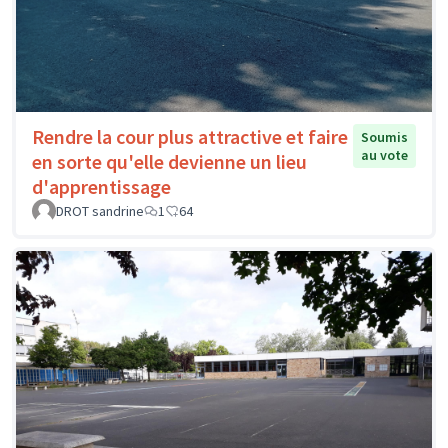
Rendre la cour plus attractive et faire
Soumis
au vote
en sorte qu'elle devienne un lieu
d'apprentissage
DROT sandrine
1
64