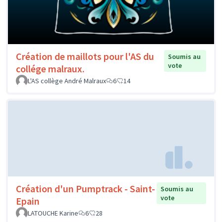
Création de maillots pour l'AS du
Soumis au
vote
collége malraux.
L'AS collège André Malraux
6
14
Création d'un Pumptrack - Saint-
Soumis au
vote
Epain
LATOUCHE Karine
6
28