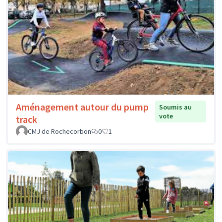
Aménagement autour du pump
Soumis au
vote
track
CMJ de Rochecorbon
0
1