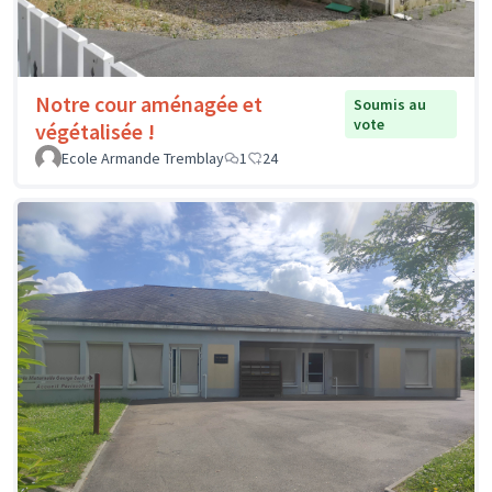
Notre cour aménagée et
Soumis au
vote
végétalisée !
Ecole Armande Tremblay
1
24