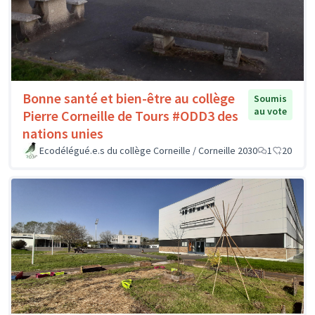
Bonne santé et bien-être au collège
Soumis
au vote
Pierre Corneille de Tours #ODD3 des
nations unies
Ecodélégué.e.s du collège Corneille / Corneille 2030
1
20