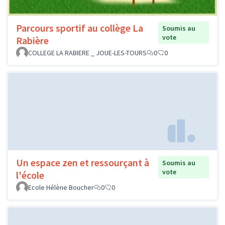
Parcours sportif au collège La
Soumis au
vote
Rabière
COLLEGE LA RABIERE _ JOUE-LES-TOURS
0
0
Un espace zen et ressourçant à
Soumis au
vote
l'école
Ecole Hélène Boucher
0
0