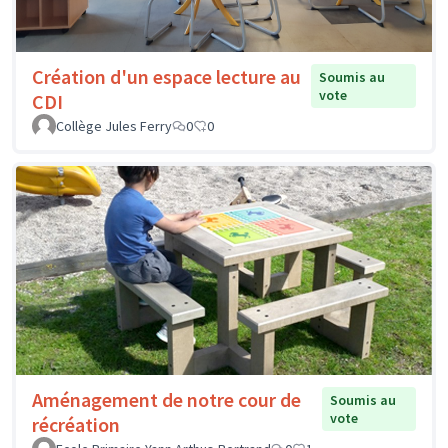
Création d'un espace lecture au
Soumis au
vote
CDI
Collège Jules Ferry
0
0
Aménagement de notre cour de
Soumis au
vote
récréation