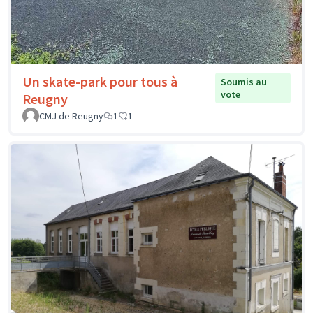
Un skate-park pour tous à
Soumis au
vote
Reugny
CMJ de Reugny
1
1