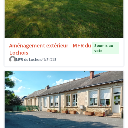
Aménagement extérieur - MFR du
Soumis au
vote
Lochois
MFR du Lochois
2
18