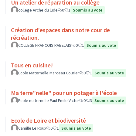
Un atelier de réparation au collège
college Arche du lude
0
1
Soumis au vote
Création d'espaces dans notre cour de
récréation.
COLLEGE FRANCOIS RABELAIS
0
1
Soumis au vote
Tous en cuisine!
Ecole Maternelle Marceau Courier
0
1
Soumis au vote
Ma terre"nelle" pour un potager à l'école
Ecole maternelle Paul Emile Victor
0
3
Soumis au vote
Ecole de Loire et biodiversité
Camille Le Roux
0
1
Soumis au vote