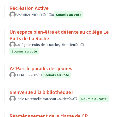
Récréation Active
AMAMBAL MIGUEL
0
0
Soumis au vote
Un espace bien-être et détente au collège Le
Puits de La Roche
Collège le Puits de la Roche, Richelieu
0
1
Soumis au vote
Yz'Parc le paradis des jeunes
LHERITIER
0
0
Soumis au vote
Bienvenue à la bibliothèque!
Ecole Maternelle Marceau Courier
0
1
Soumis au vote
Réaménagement de la classe de CP