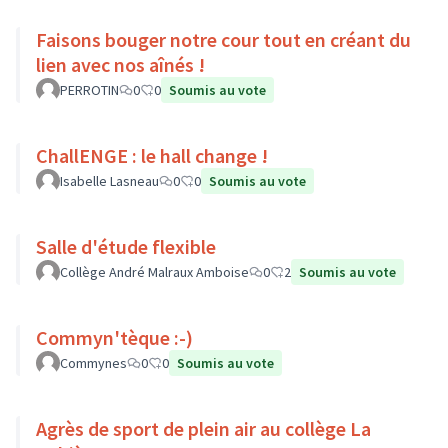
Faisons bouger notre cour tout en créant du
lien avec nos aînés !
PERROTIN
0
0
Soumis au vote
ChallENGE : le hall change !
Isabelle Lasneau
0
0
Soumis au vote
Salle d'étude flexible
Collège André Malraux Amboise
0
2
Soumis au vote
Commyn'tèque :-)
Commynes
0
0
Soumis au vote
Agrès de sport de plein air au collège La