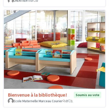
LHERITIER
0
0
Bienvenue à la bibliothèque!
Soumis au vote
Ecole Maternelle Marceau Courier
0
1