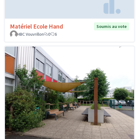
Matériel Ecole Hand
Soumis au vote
HBC Vouvrillon
0
6