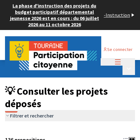
La phase d'instruction des projets du
budget participatif départemental
-
Instruction
jeunesse 2026 est en cours : du 06 juillet
2026 au 11 octobre 2026
Se connecter
Menu princi
Budget Participatif JEUNESSE 2024
/
Menu p
💡 Consulter les projets déposés
💡 Consulter les projets
déposés
Filtrer et rechercher
136 propositions