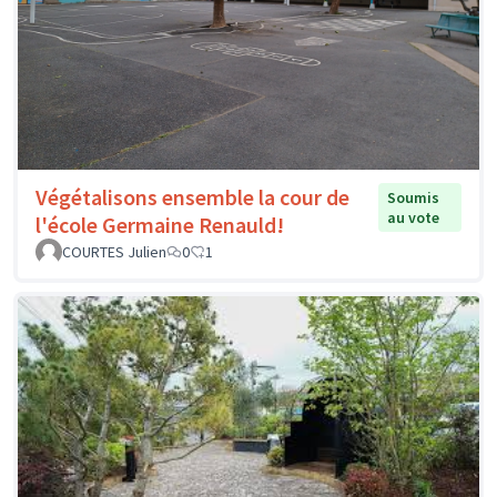
Végétalisons ensemble la cour de
Soumis
au vote
l'école Germaine Renauld!
COURTES Julien
0
1