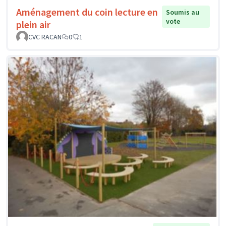
Aménagement du coin lecture en
Soumis au
vote
plein air
CVC RACAN
0
1