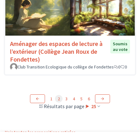
Aménager des espaces de lecture à
Soumis
au vote
l’extérieur (Collège Jean Roux de
Fondettes)
Club Transition Ecologique du collège de Fondettes
0
0
1
2
3
4
5
6
Résultats par page :
25
Voir toutes les propositions retirées