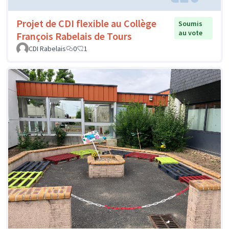
Projet de CDI flexible au Collège
Soumis
au vote
François Rabelais de Tours
CDI Rabelais
0
1