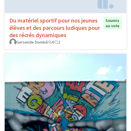
Du matériel sportif pour nos jeunes
Soumis
au vote
élèves et des parcours ludiques pour
des récrés dynamiques
Gersende Dominé
0
2