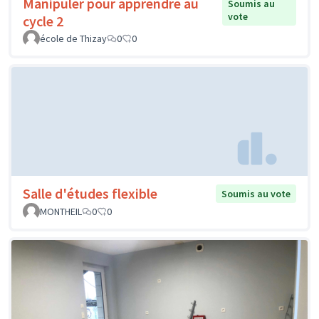
Manipuler pour apprendre au
Soumis au
vote
cycle 2
école de Thizay
0
0
Salle d'études flexible
Soumis au vote
MONTHEIL
0
0