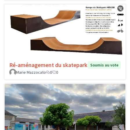
Ré-aménagement du skatepark
Soumis au vote
Marie Mazzocato
0
0