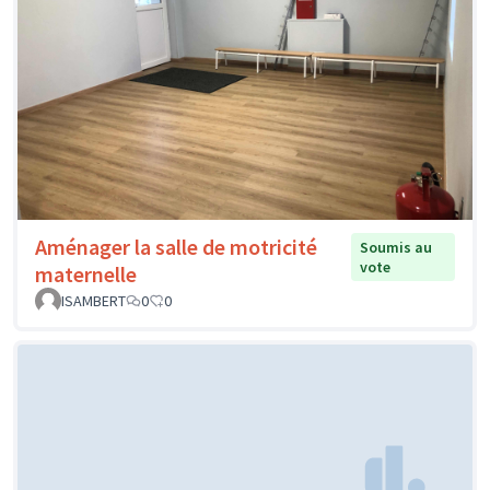
Aménager la salle de motricité
Soumis au
vote
maternelle
ISAMBERT
0
0