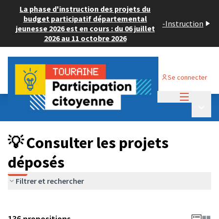
La phase d'instruction des projets du
budget participatif départemental
-
Instruction
jeunesse 2026 est en cours : du 06 juillet
2026 au 11 octobre 2026
Se connecter
Menu princi
Budget Participatif JEUNESSE 2024
/
Menu p
💡 Consulter les projets déposés
💡 Consulter les projets
déposés
Filtrer et rechercher
136 propositions