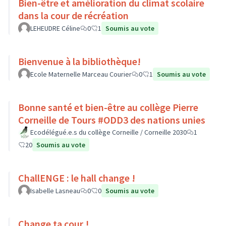
Bien-être et amélioration du climat scolaire
dans la cour de récréation
LEHEUDRE Céline
0
1
Soumis au vote
Bienvenue à la bibliothèque!
Ecole Maternelle Marceau Courier
0
1
Soumis au vote
Bonne santé et bien-être au collège Pierre
Corneille de Tours #ODD3 des nations unies
Ecodélégué.e.s du collège Corneille / Corneille 2030
1
20
Soumis au vote
ChallENGE : le hall change !
Isabelle Lasneau
0
0
Soumis au vote
Change ta cour !