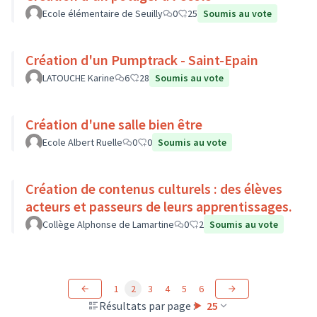
Ecole élémentaire de Seuilly
0
25
Soumis au vote
Création d'un Pumptrack - Saint-Epain
LATOUCHE Karine
6
28
Soumis au vote
Création d'une salle bien être
Ecole Albert Ruelle
0
0
Soumis au vote
Création de contenus culturels : des élèves
acteurs et passeurs de leurs apprentissages.
Collège Alphonse de Lamartine
0
2
Soumis au vote
1
2
3
4
5
6
Résultats par page :
25