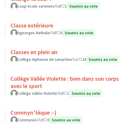
coop école varennes
0
1
Soumis au vote
Classe extérieure
Ageorges Nathalie
0
0
Soumis au vote
Classes en plein air
Collège Alphonse de Lamartine
1
34
Soumis au vote
Collège Vallée Violette : bien dans son corps
avec le sport
Collège Vallée Violette
0
1
Soumis au vote
Commyn'tèque :-)
Commynes
0
0
Soumis au vote