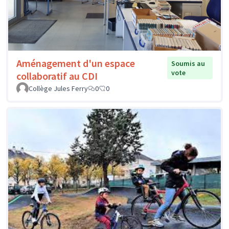
Aménagement d'un espace
Soumis au
vote
collaboratif au CDI
Collège Jules Ferry
0
0