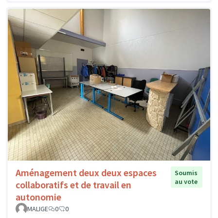
Aménagement deux deux espaces
Soumis
au vote
collaboratifs et de travail en
autonomie
MALIGE
0
0