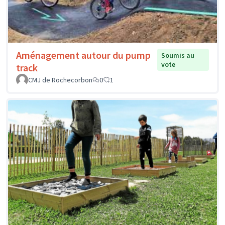
Aménagement autour du pump
Soumis au
vote
track
CMJ de Rochecorbon
0
1