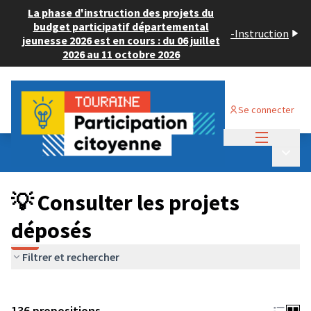
La phase d'instruction des projets du
budget participatif départemental
-
Instruction
jeunesse 2026 est en cours : du 06 juillet
2026 au 11 octobre 2026
Se connecter
Menu princi
Budget Participatif JEUNESSE 2024
/
Menu p
💡 Consulter les projets déposés
💡 Consulter les projets
déposés
Filtrer et rechercher
136 propositions