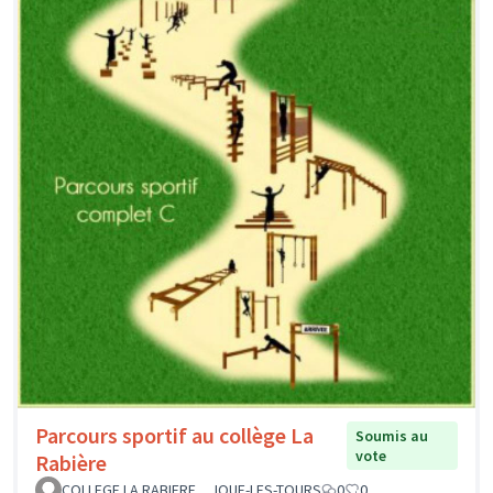
Parcours sportif au collège La
Soumis au
vote
Rabière
COLLEGE LA RABIERE _ JOUE-LES-TOURS
0
0