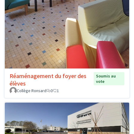
Réaménagement du foyer des
Soumis au
vote
élèves
Collège Ronsard
0
1