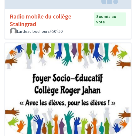
Radio mobile du collège
Soumis au
vote
Stalingrad
Lardeau bouhours
0
0