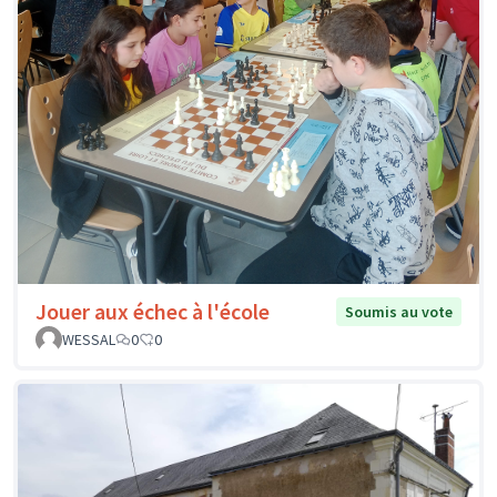
Jouer aux échec à l'école
Soumis au vote
WESSAL
0
0