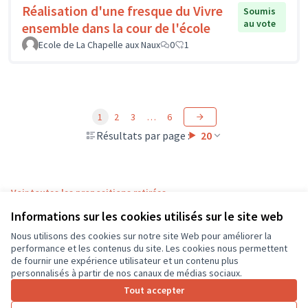
Réalisation d'une fresque du Vivre
Soumis
au vote
ensemble dans la cour de l'école
Ecole de La Chapelle aux Naux
0
1
1
2
3
…
6
Résultats par page :
20
Voir toutes les propositions retirées
Informations sur les cookies utilisés sur le site web
Nous utilisons des cookies sur notre site Web pour améliorer la
Conditions d'utilisation
performance et les contenus du site. Les cookies nous permettent
Paramètres des cookies
de fournir une expérience utilisateur et un contenu plus
CD37 sur X
CD37 sur Facebook
CD37 sur Instagram
CD37 sur YouTube
personnalisés à partir de nos canaux de médias sociaux.
(Lien externe)
(Lien externe)
(Lien externe)
(Lien externe)
Tout accepter