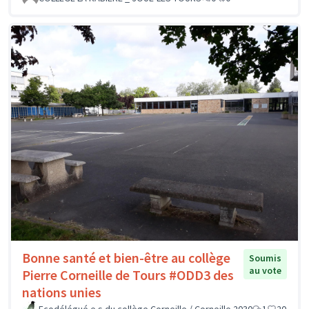
Bonne santé et bien-être au collège
Soumis
au vote
Pierre Corneille de Tours #ODD3 des
nations unies
Ecodélégué.e.s du collège Corneille / Corneille 2030
1
20