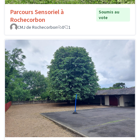
Parcours Sensoriel à
Soumis au
vote
Rochecorbon
CMJ de Rochecorbon
0
1