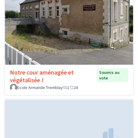
Notre cour aménagée et
Soumis au
vote
végétalisée !
Ecole Armande Tremblay
1
24