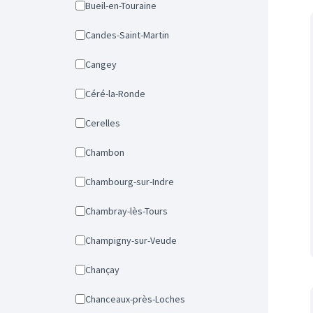
Bueil-en-Touraine
Candes-Saint-Martin
Cangey
Céré-la-Ronde
Cerelles
Chambon
Chambourg-sur-Indre
Chambray-lès-Tours
Champigny-sur-Veude
Chançay
Chanceaux-près-Loches