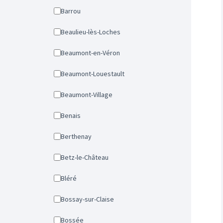
Barrou
Beaulieu-lès-Loches
Beaumont-en-Véron
Beaumont-Louestault
Beaumont-Village
Benais
Berthenay
Betz-le-Château
Bléré
Bossay-sur-Claise
Bossée