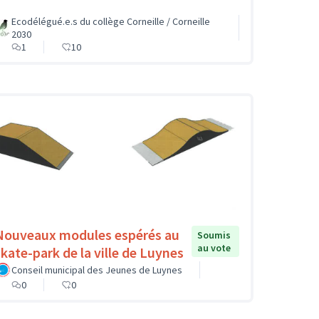
Ecodélégué.e.s du collège Corneille / Corneille
2030
1
10
Nouveaux modules espérés au
Soumis
au vote
skate-park de la ville de Luynes
Conseil municipal des Jeunes de Luynes
0
0