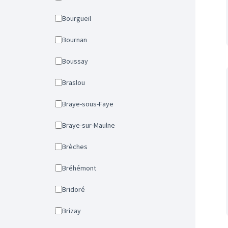
Bourgueil
Bournan
Boussay
Braslou
Braye-sous-Faye
Braye-sur-Maulne
Brèches
Bréhémont
Bridoré
Brizay