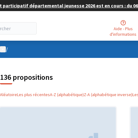
 participatif départemental jeunesse 2026 est en cours : du 06 
Aide - Plus
d'informations
Menu utilisateur
/
136 propositions
Aléatoire
Les plus récentes
A-Z (alphabétique)
Z-A (alphabétique inverse)
Le