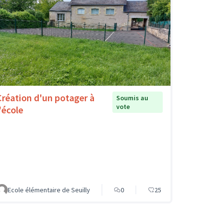
Création d'un potager à
Soumis au
vote
'école
Ecole élémentaire de Seuilly
0
25