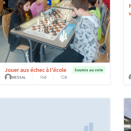
Jouer aux échec à l'école
Soumis au vote
WESSAL
0
0