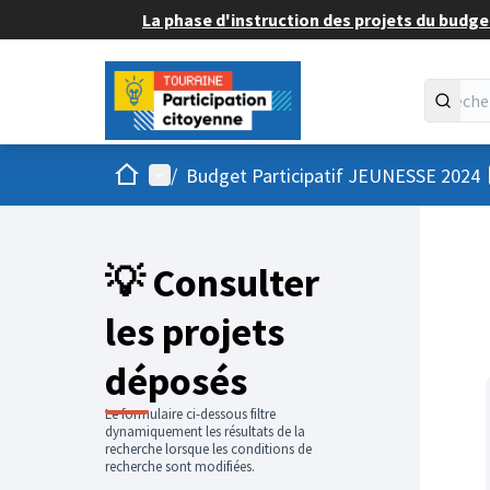
La phase d'instruction des projets du budget
Accueil
Menu principal
/
Budget Participatif JEUNESSE 2024
💡 Consulter
les projets
déposés
Le formulaire ci-dessous filtre
dynamiquement les résultats de la
recherche lorsque les conditions de
recherche sont modifiées.