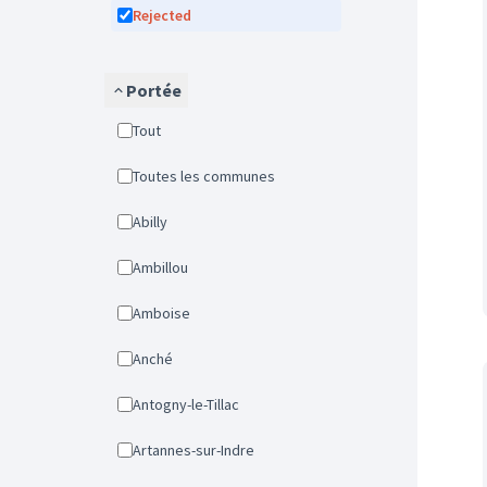
Rejected
Portée
Tout
Toutes les communes
Abilly
Ambillou
Amboise
Anché
Antogny-le-Tillac
Artannes-sur-Indre