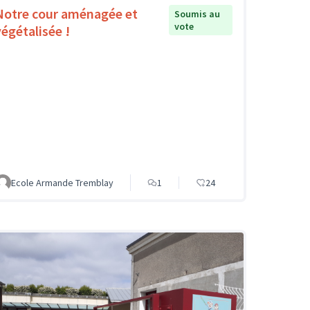
Notre cour aménagée et
Soumis au
vote
végétalisée !
Ecole Armande Tremblay
1
24