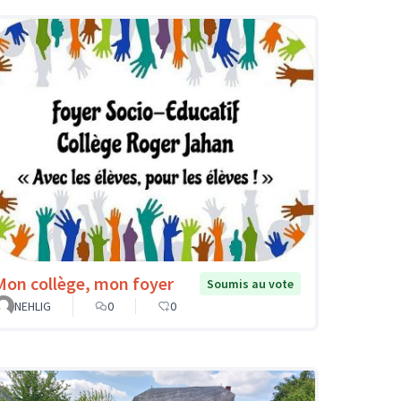
Mon collège, mon foyer
Soumis au vote
NEHLIG
0
0