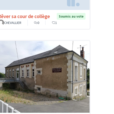
Rêver sa cour de collège
Soumis au vote
CHEVALLIER
0
1