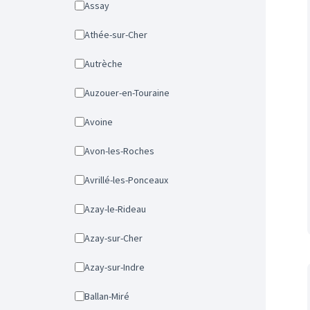
Assay
Athée-sur-Cher
Autrèche
Auzouer-en-Touraine
Avoine
Avon-les-Roches
Avrillé-les-Ponceaux
Azay-le-Rideau
Azay-sur-Cher
Azay-sur-Indre
Ballan-Miré