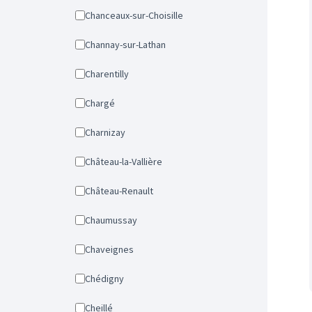
Chanceaux-sur-Choisille
Channay-sur-Lathan
Charentilly
Chargé
Charnizay
Château-la-Vallière
Château-Renault
Chaumussay
Chaveignes
Chédigny
Cheillé