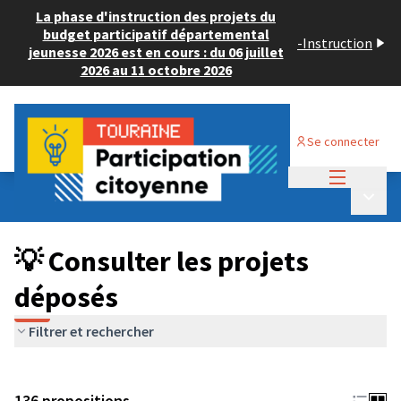
La phase d'instruction des projets du
budget participatif départemental
-
Instruction
jeunesse 2026 est en cours : du 06 juillet
2026 au 11 octobre 2026
Se connecter
Menu princi
Budget Participatif JEUNESSE 2024
/
Menu p
💡 Consulter les projets déposés
💡 Consulter les projets
déposés
Filtrer et rechercher
136 propositions