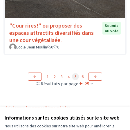
"Cour rires!" ou proposer des
Soumis
au vote
espaces attractifs diversifiés dans
une cour végétalisée.
Ecole Jean Moulin
0
0
1
2
3
4
5
6
Résultats par page :
25
Voir toutes les propositions retirées
Informations sur les cookies utilisés sur le site web
Nous utilisons des cookies sur notre site Web pour améliorer la
Conditions d'utilisation