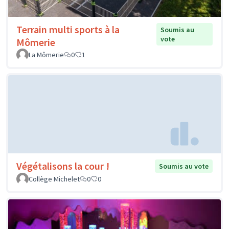
Terrain multi sports à la
Soumis au
vote
Mômerie
La Mômerie
0
1
Végétalisons la cour !
Soumis au vote
Collège Michelet
0
0