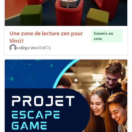
Une zone de lecture zen pour
Soumis au
vote
Vinci!
collège Vinci
0
1