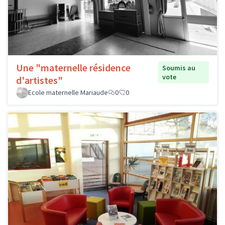
Une "maternelle résidence
Soumis au
vote
d'artistes"
Ecole maternelle Mariaude
0
0