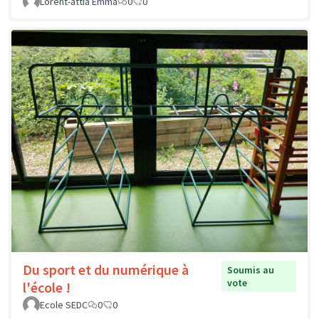
Lorent-attia Emma
0
0
Du sport et du numérique à
Soumis au
vote
l'école !
Ecole SEDC
0
0