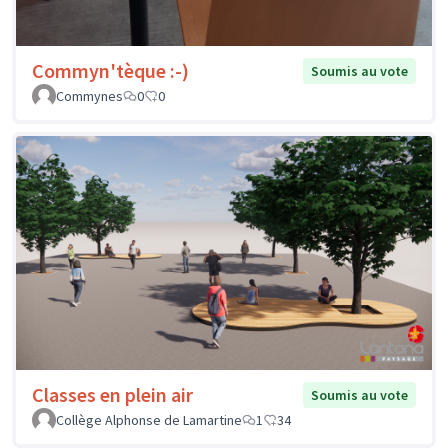
Commyn'tèque :-)
Soumis au vote
Commynes
0
0
Classes en plein air
Soumis au vote
Collège Alphonse de Lamartine
1
34