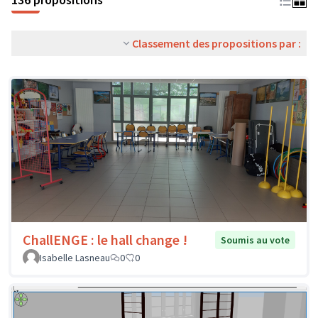
Classement des propositions par :
ChallENGE : le hall change !
Soumis au vote
Isabelle Lasneau
0
0