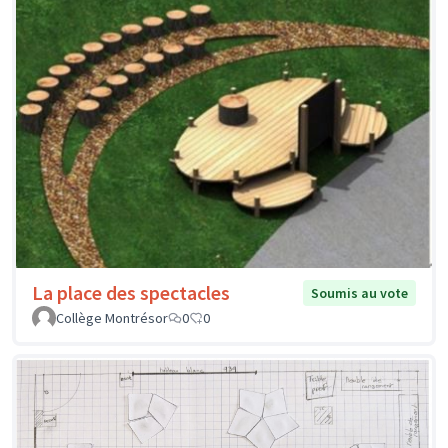
La place des spectacles
Soumis au vote
Collège Montrésor
0
0