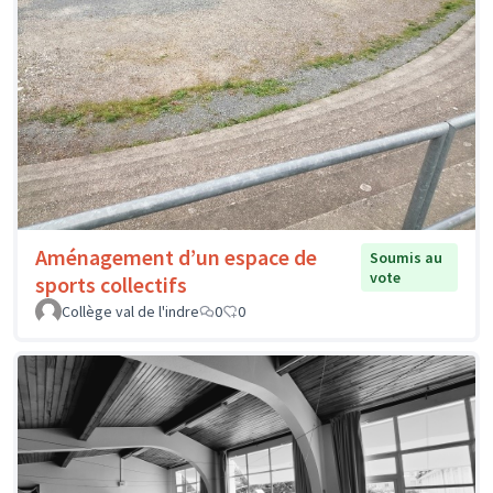
Aménagement d’un espace de
Soumis au
vote
sports collectifs
Collège val de l'indre
0
0