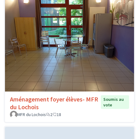
Aménagement foyer élèves- MFR
Soumis au
vote
du Lochois
MFR du Lochois
2
18