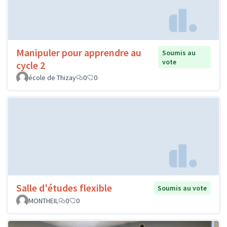
Manipuler pour apprendre au
Soumis au
vote
cycle 2
école de Thizay
0
0
Salle d'études flexible
Soumis au vote
MONTHEIL
0
0