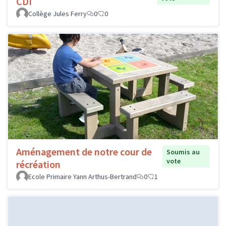
CDI
Collège Jules Ferry
0
0
Aménagement de notre cour de
Soumis au
vote
récréation
Ecole Primaire Yann Arthus-Bertrand
0
1