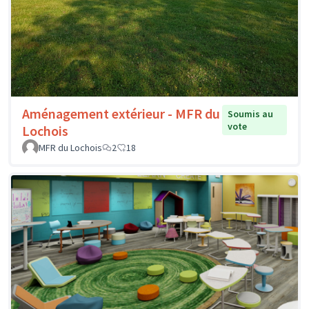
Aménagement extérieur - MFR du
Soumis au
vote
Lochois
MFR du Lochois
2
18