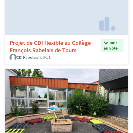
Projet de CDI flexible au Collège
Soumis
au vote
François Rabelais de Tours
CDI Rabelais
0
1