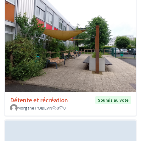
Détente et récréation
Soumis au vote
Morgane POIDEVIN
0
0