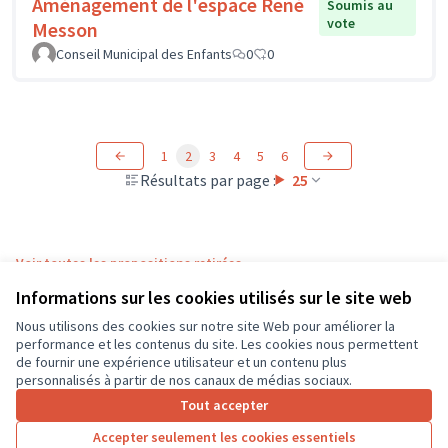
Aménagement de l'espace René
Soumis au
vote
Messon
Conseil Municipal des Enfants
0
0
1
2
3
4
5
6
Résultats par page :
25
Voir toutes les propositions retirées
Informations sur les cookies utilisés sur le site web
Nous utilisons des cookies sur notre site Web pour améliorer la
Conditions d'utilisation
performance et les contenus du site. Les cookies nous permettent
Paramètres des cookies
de fournir une expérience utilisateur et un contenu plus
CD37 sur X
CD37 sur Facebook
CD37 sur Instagram
CD37 sur YouTube
personnalisés à partir de nos canaux de médias sociaux.
(Lien externe)
(Lien externe)
(Lien externe)
(Lien externe)
Tout accepter
Accepter seulement les cookies essentiels