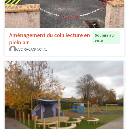
Aménagement du coin lecture en
Soumis au
vote
plein air
CVC RACAN
0
1