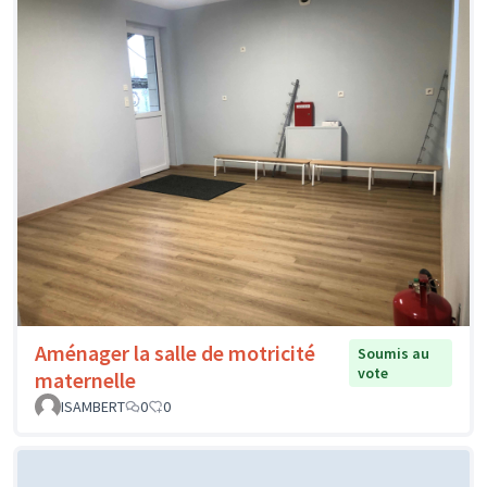
Aménager la salle de motricité
Soumis au
vote
maternelle
ISAMBERT
0
0