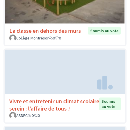
La classe en dehors des murs
Soumis au vote
Collège Montrésor
0
0
Vivre et entretenir un climat scolaire
Soumis
au vote
serein : l’affaire de tous !
ASDEC
0
0