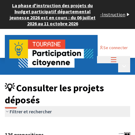
La phase d'instruction des projets du
budget participatif départemental
-
Instruction
jeunesse 2026 est en cours : du 06 juillet
2026 au 11 octobre 2026
Se connecter
Menu princi
Budget Participatif JEUNESSE 2024
/
Menu p
💡 Consulter les projets déposés
💡 Consulter les projets
déposés
Filtrer et rechercher
136 propositions