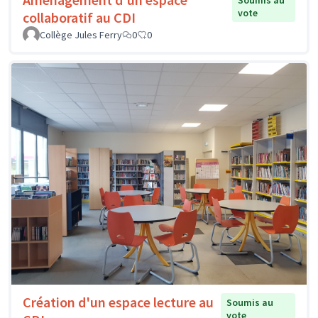
Soumis au
vote
collaboratif au CDI
Collège Jules Ferry
0
0
Création d'un espace lecture au
Soumis au
vote