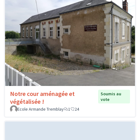
Notre cour aménagée et
Soumis au
vote
végétalisée !
Ecole Armande Tremblay
1
24