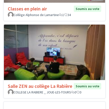
Classes en plein air
Soumis au vote
Collège Alphonse de Lamartine
1
34
Salle ZEN au collège La Rabière
Soumis au vote
COLLEGE LA RABIERE _ JOUE-LES-TOURS
0
0