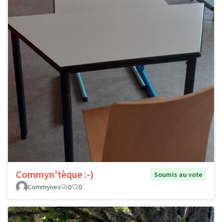
Commyn'tèque :-)
Soumis au vote
Commynes
0
0