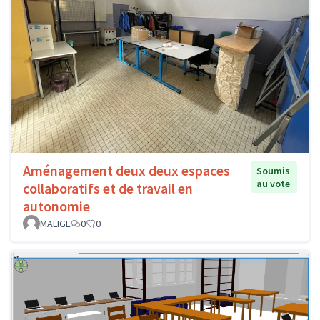
Aménagement deux deux espaces
Soumis
au vote
collaboratifs et de travail en
autonomie
MALIGE
0
0