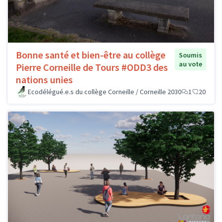
Bonne santé et bien-être au collège
Soumis
au vote
Pierre Corneille de Tours #ODD3 des
nations unies
Ecodélégué.e.s du collège Corneille / Corneille 2030
1
20