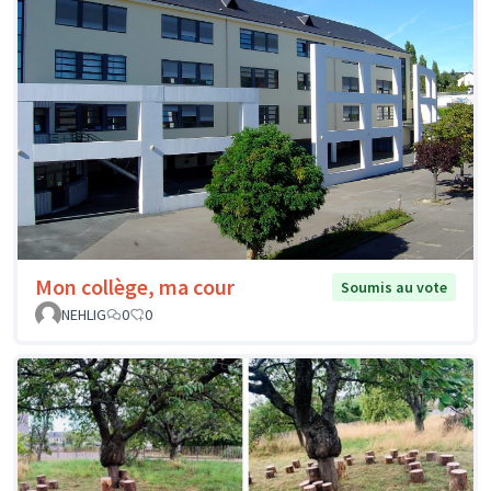
Mon collège, ma cour
Soumis au vote
NEHLIG
0
0