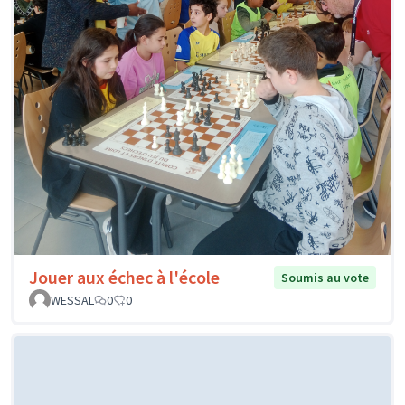
Jouer aux échec à l'école
Soumis au vote
WESSAL
0
0