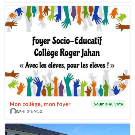
Mon collège, mon foyer
Soumis au vote
NEHLIG
0
0