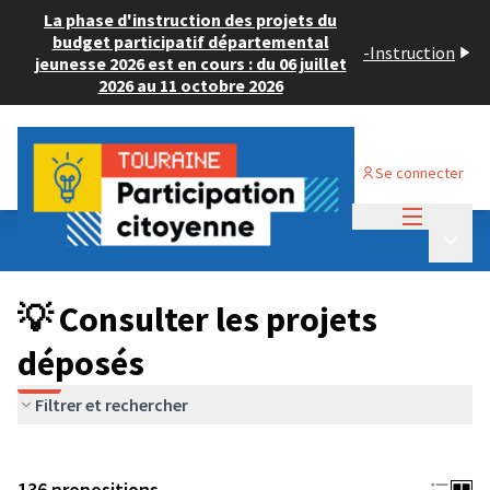
La phase d'instruction des projets du
budget participatif départemental
-
Instruction
jeunesse 2026 est en cours : du 06 juillet
2026 au 11 octobre 2026
Se connecter
Menu princi
Budget Participatif JEUNESSE 2024
/
Menu p
💡 Consulter les projets déposés
💡 Consulter les projets
déposés
Filtrer et rechercher
136 propositions