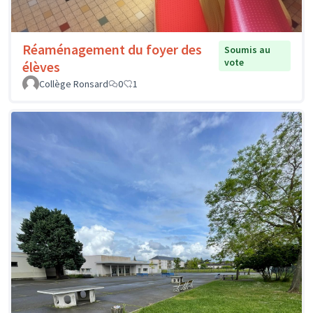
Réaménagement du foyer des
Soumis au
vote
élèves
Collège Ronsard
0
1