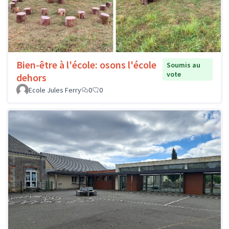
Bien-être à l'école: osons l'école
Soumis au
vote
dehors
Ecole Jules Ferry
0
0