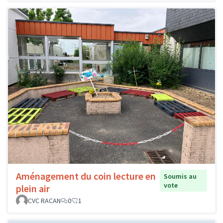
Aménagement du coin lecture en
Soumis au
vote
plein air
CVC RACAN
0
1