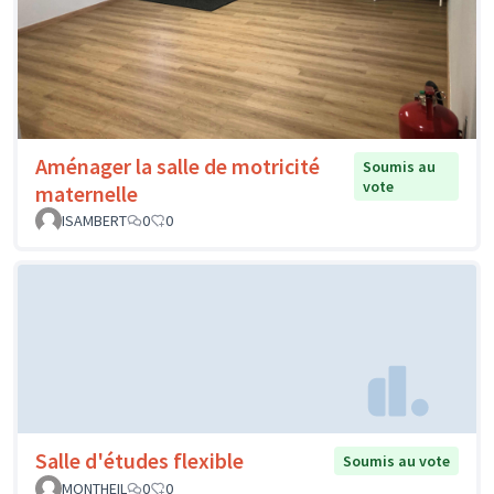
Aménager la salle de motricité
Soumis au
vote
maternelle
ISAMBERT
0
0
Salle d'études flexible
Soumis au vote
MONTHEIL
0
0