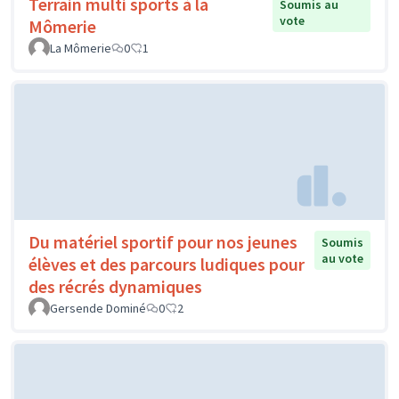
Terrain multi sports à la
Soumis au
vote
Mômerie
La Mômerie
0
1
Du matériel sportif pour nos jeunes
Soumis
au vote
élèves et des parcours ludiques pour
des récrés dynamiques
Gersende Dominé
0
2