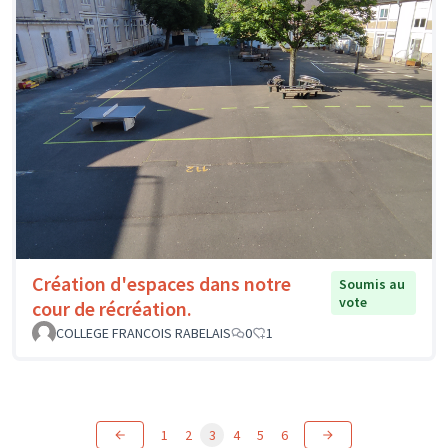
Création d'espaces dans notre
Soumis au
vote
cour de récréation.
COLLEGE FRANCOIS RABELAIS
0
1
1
2
3
4
5
6