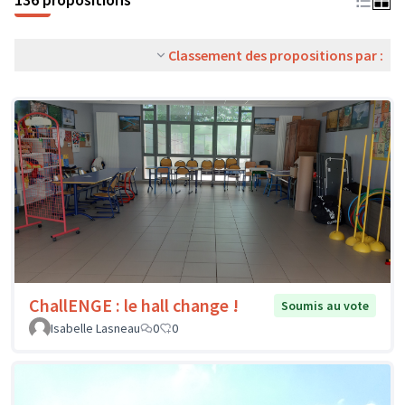
Classement des propositions par :
ChallENGE : le hall change !
Soumis au vote
Isabelle Lasneau
0
0