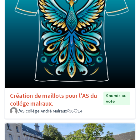
Création de maillots pour l'AS du
Soumis au
vote
collége malraux.
L'AS collège André Malraux
6
14