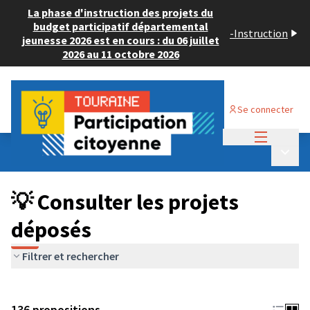
La phase d'instruction des projets du
budget participatif départemental
-
Instruction
jeunesse 2026 est en cours : du 06 juillet
2026 au 11 octobre 2026
Se connecter
Menu princi
Budget Participatif JEUNESSE 2024
/
Menu p
💡 Consulter les projets déposés
💡 Consulter les projets
déposés
Filtrer et rechercher
136 propositions