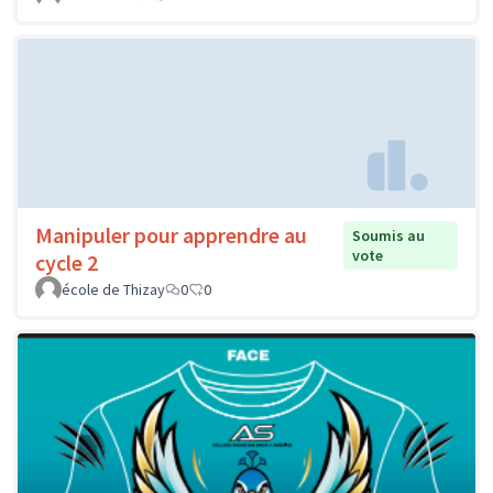
Manipuler pour apprendre au
Soumis au
vote
cycle 2
école de Thizay
0
0