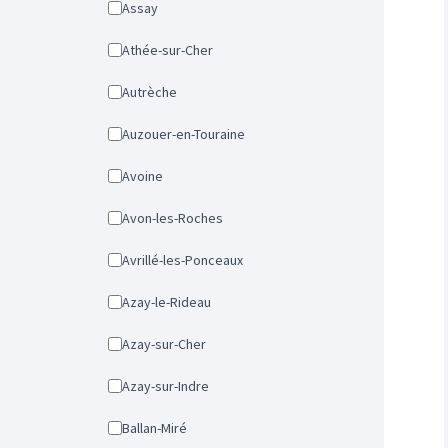
Assay
Athée-sur-Cher
Autrèche
Auzouer-en-Touraine
Avoine
Avon-les-Roches
Avrillé-les-Ponceaux
Azay-le-Rideau
Azay-sur-Cher
Azay-sur-Indre
Ballan-Miré