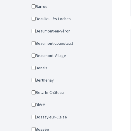
Barrou
Beaulieu-lès-Loches
Beaumont-en-Véron
Beaumont-Louestault
Beaumont-Village
Benais
Berthenay
Betz-le-Château
Bléré
Bossay-sur-Claise
Bossée