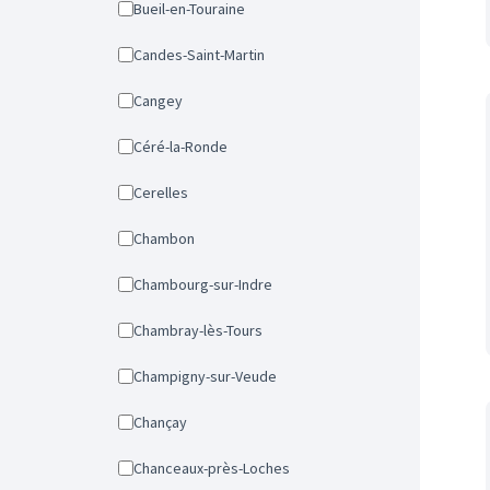
Bueil-en-Touraine
Candes-Saint-Martin
Cangey
Céré-la-Ronde
Cerelles
Chambon
Chambourg-sur-Indre
Chambray-lès-Tours
Champigny-sur-Veude
Chançay
Chanceaux-près-Loches