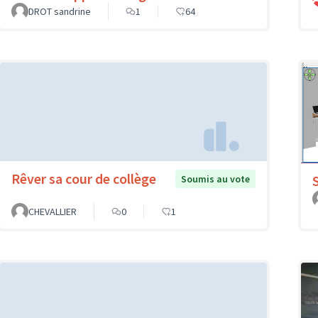
DROT sandrine
1
64
Rêver sa cour de collège
Soumis au vote
CHEVALLIER
0
1