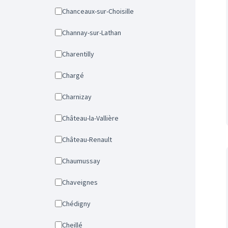
Chanceaux-sur-Choisille
Channay-sur-Lathan
Charentilly
Chargé
Charnizay
Château-la-Vallière
Château-Renault
Chaumussay
Chaveignes
Chédigny
Cheillé