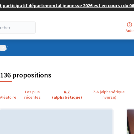
 participatif départemental jeunesse 2026 est en cours : du 06 
Aide
Menu utilisateur
/
136 propositions
Les plus
A-Z
Z-A (alphabétique
Aléatoire
récentes
(alphabétique)
inverse)