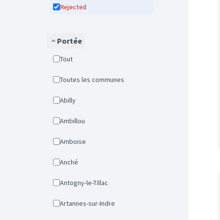
Rejected
Portée
Tout
Toutes les communes
Abilly
Ambillou
Amboise
Anché
Antogny-le-Tillac
Artannes-sur-Indre