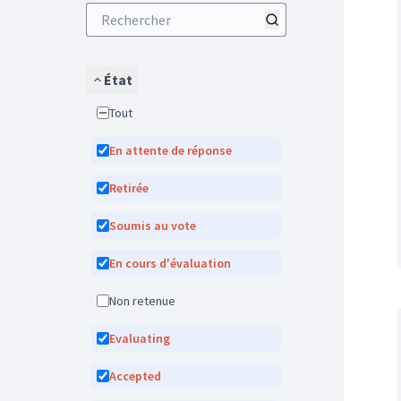
État
Tout
En attente de réponse
Retirée
Soumis au vote
En cours d'évaluation
Non retenue
Evaluating
Accepted