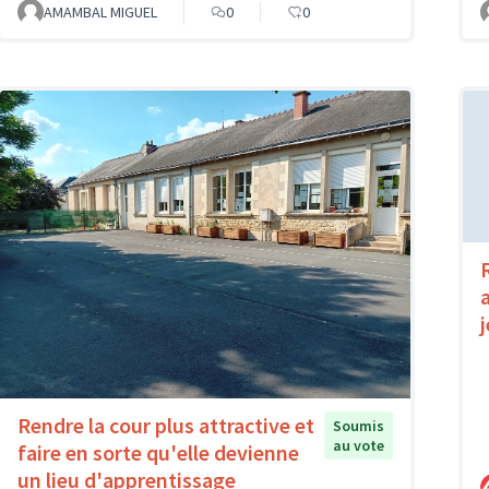
AMAMBAL MIGUEL
0
0
Rendre la cour plus attractive et
Soumis
au vote
faire en sorte qu'elle devienne
un lieu d'apprentissage