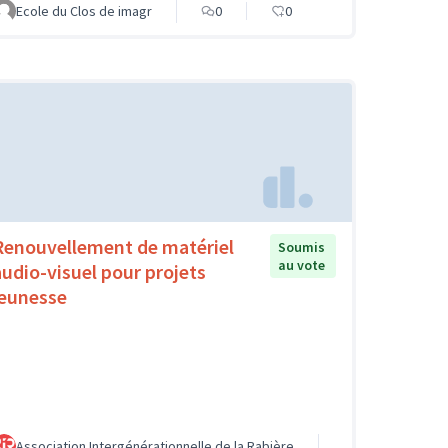
Ecole du Clos de imagr
0
0
Renouvellement de matériel
Soumis
au vote
audio-visuel pour projets
jeunesse
Association Intergénérationnelle de la Rabière