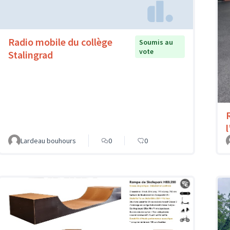
Radio mobile du collège
Soumis au
vote
Stalingrad
l
Lardeau bouhours
0
0