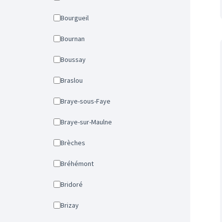
Bourgueil
Bournan
Boussay
Braslou
Braye-sous-Faye
Braye-sur-Maulne
Brèches
Bréhémont
Bridoré
Brizay