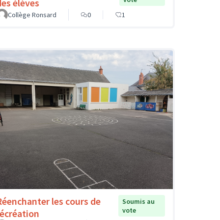
des élèves
Collège Ronsard
0
1
Réenchanter les cours de
Soumis au
vote
récréation