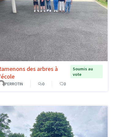
Ramenons des arbres à
Soumis au
vote
'école
PERROTIN
0
0