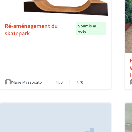
Ré-aménagement du
Soumis au
vote
skatepark
l
Marie Mazzocato
0
0