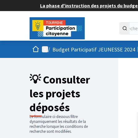
La phase d'instruction des projets du budget
Accueil
Menu principal
/
Budget Participatif JEUNESSE 2024
💡 Consulter
les projets
déposés
Le formulaire ci-dessous filtre
dynamiquement les résultats de la
recherche lorsque les conditions de
recherche sont modifiées.