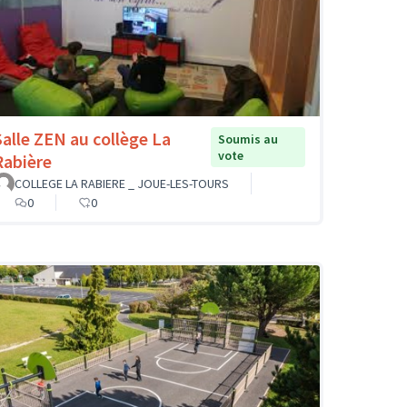
Salle ZEN au collège La
Soumis au
vote
Rabière
COLLEGE LA RABIERE _ JOUE-LES-TOURS
0
0