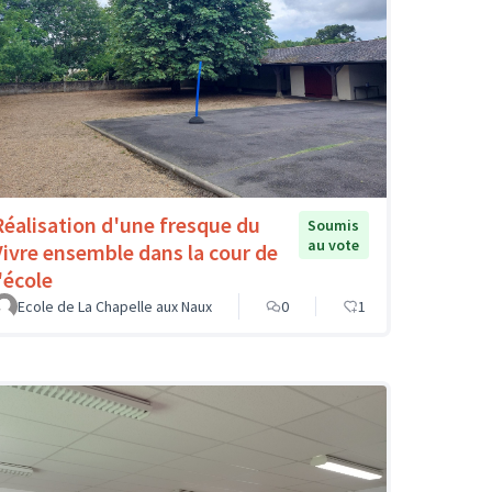
Réalisation d'une fresque du
Soumis
au vote
Vivre ensemble dans la cour de
'école
Ecole de La Chapelle aux Naux
0
1