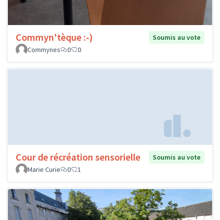
Commyn'tèque :-)
Soumis au vote
Commynes
0
0
Cour de récréation sensorielle
Soumis au vote
Marie Curie
0
1