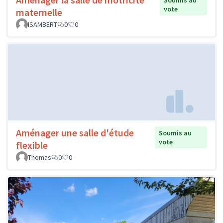
Soumis au
vote
maternelle
ISAMBERT
0
0
Aménager une salle d'étude
Soumis au
vote
flexible
Thomas
0
0