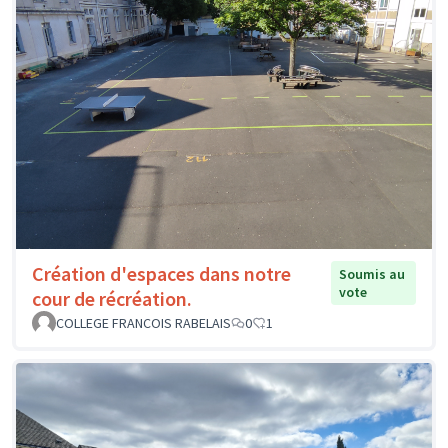
Création d'espaces dans notre
Soumis au
vote
cour de récréation.
COLLEGE FRANCOIS RABELAIS
0
1