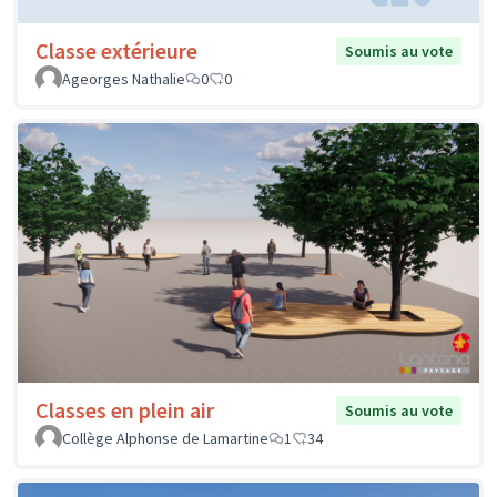
Classe extérieure
Soumis au vote
Ageorges Nathalie
0
0
Classes en plein air
Soumis au vote
Collège Alphonse de Lamartine
1
34