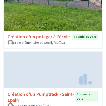
Création d'un potager à l'école
Soumis au vote
Ecole élémentaire de Seuilly
0
25
Création d'un Pumptrack - Saint-
Soumis au
vote
Epain
LATOUCHE Karine
6
28