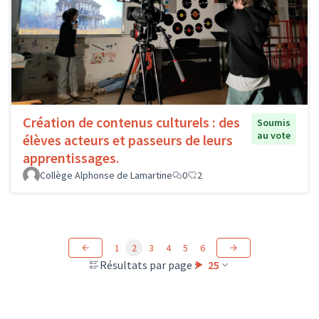
Création de contenus culturels : des
Soumis
au vote
élèves acteurs et passeurs de leurs
apprentissages.
Collège Alphonse de Lamartine
0
2
1
2
3
4
5
6
Résultats par page :
25