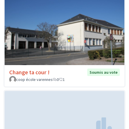
Change ta cour !
Soumis au vote
coop école varennes
0
1