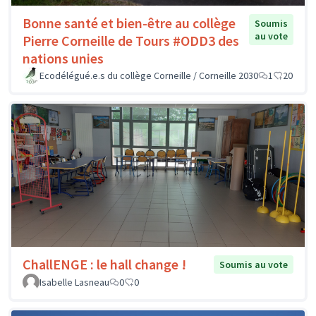
Bonne santé et bien-être au collège
Soumis
au vote
Pierre Corneille de Tours #ODD3 des
nations unies
Ecodélégué.e.s du collège Corneille / Corneille 2030
1
20
ChallENGE : le hall change !
Soumis au vote
Isabelle Lasneau
0
0