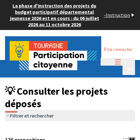
La phase d'instruction des projets du
budget participatif départemental
-
Instruction
jeunesse 2026 est en cours : du 06 juillet
2026 au 11 octobre 2026
Se connecter
Menu princi
Budget Participatif JEUNESSE 2024
/
Menu p
💡 Consulter les projets déposés
💡 Consulter les projets
déposés
Filtrer et rechercher
136 propositions