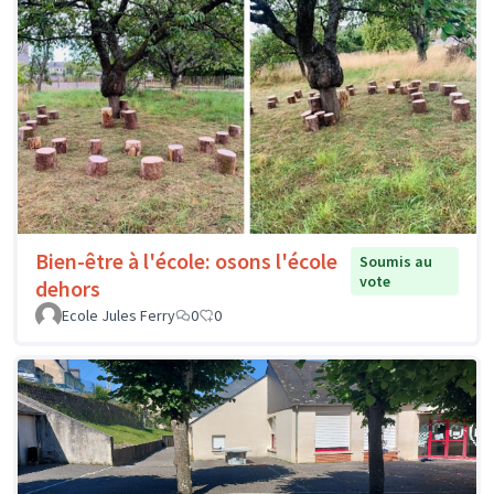
Bien-être à l'école: osons l'école
Soumis au
vote
dehors
Ecole Jules Ferry
0
0