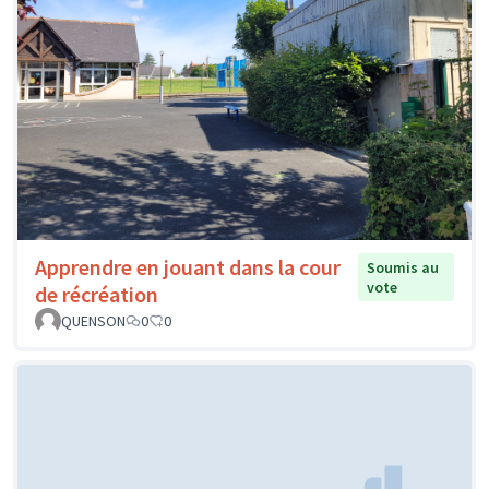
Apprendre en jouant dans la cour
Soumis au
vote
de récréation
QUENSON
0
0