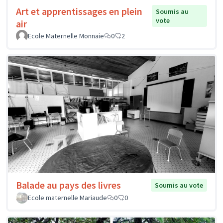
Art et apprentissages en plein
Soumis au
vote
air
Ecole Maternelle Monnaie
0
2
Balade au pays des livres
Soumis au vote
Ecole maternelle Mariaude
0
0