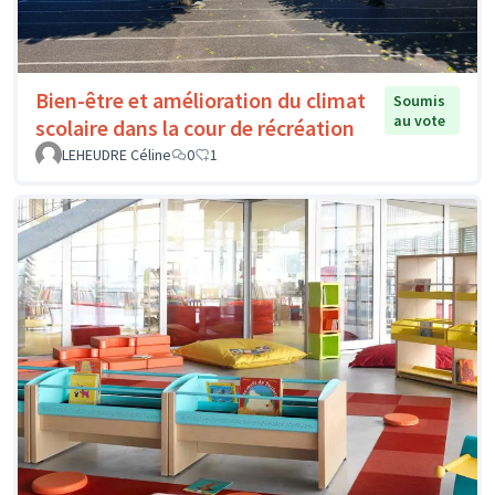
Bien-être et amélioration du climat
Soumis
au vote
scolaire dans la cour de récréation
LEHEUDRE Céline
0
1