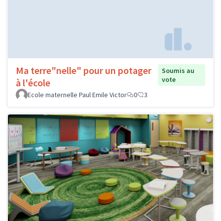
Ma terre"nelle" pour un potager
Soumis au
vote
à l'école
Ecole maternelle Paul Emile Victor
0
3