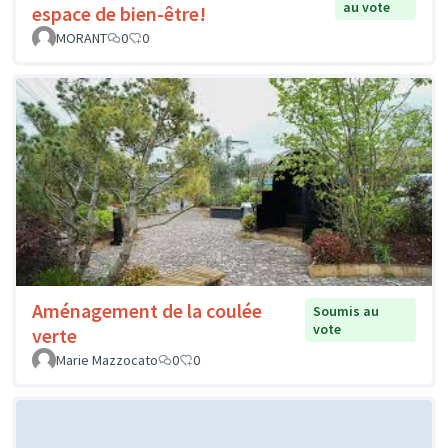
au vote
espace de bien-être!
MORANT
0
0
Aménagement de la coulée
Soumis au
vote
verte
Marie Mazzocato
0
0