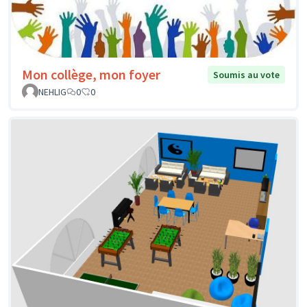
Mon collège, mon foyer
Soumis au vote
NEHLIG
0
0