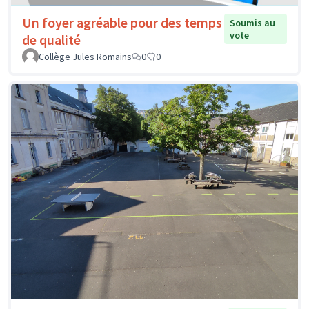
Un foyer agréable pour des temps
Soumis au
vote
de qualité
Collège Jules Romains
0
0