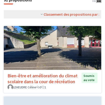
Classement des propositions par :
Bien-être et amélioration du climat
Soumis
au vote
scolaire dans la cour de récréation
LEHEUDRE Céline
0
1