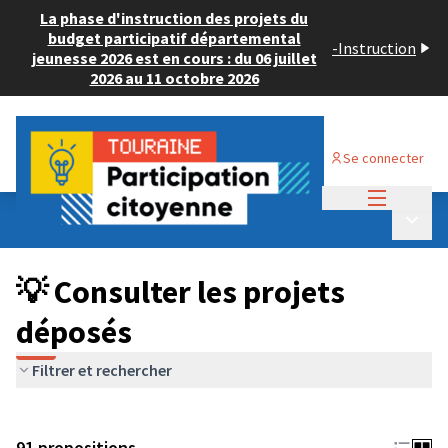
La phase d'instruction des projets du
budget participatif départemental
-
Instruction
jeunesse 2026 est en cours : du 06 juillet
2026 au 11 octobre 2026
Se connecter
Menu princi
Budget Participatif JEUNESSE 2024
/
Menu p
💡 Consulter les projets déposés
💡 Consulter les projets
déposés
Filtrer et rechercher
91 propositions