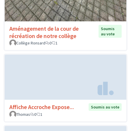
Aménagement de la cour de
Soumis
au vote
récréation de notre collège
Collège Ronsard
0
1
Affiche Accroche Expose...
Soumis au vote
Thomas
0
1