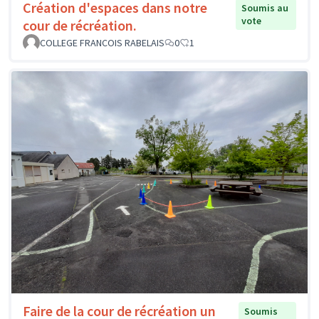
Création d'espaces dans notre
Soumis au
vote
cour de récréation.
COLLEGE FRANCOIS RABELAIS
0
1
Faire de la cour de récréation un
Soumis