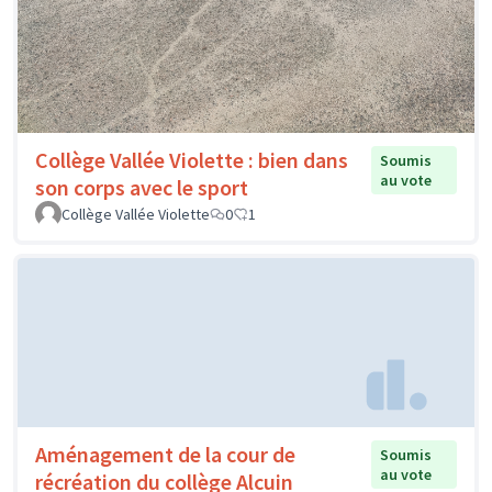
Collège Vallée Violette : bien dans
Soumis
au vote
son corps avec le sport
Collège Vallée Violette
0
1
Aménagement de la cour de
Soumis
au vote
récréation du collège Alcuin