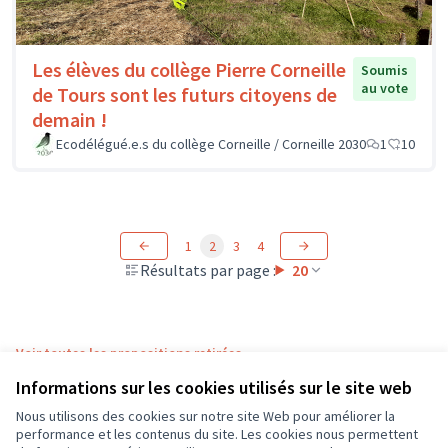
Les élèves du collège Pierre Corneille
Soumis
au vote
de Tours sont les futurs citoyens de
demain !
Ecodélégué.e.s du collège Corneille / Corneille 2030
1
10
1
2
3
4
Résultats par page :
20
Voir toutes les propositions retirées
Informations sur les cookies utilisés sur le site web
Nous utilisons des cookies sur notre site Web pour améliorer la
Conditions d'utilisation
performance et les contenus du site. Les cookies nous permettent
Paramètres des cookies