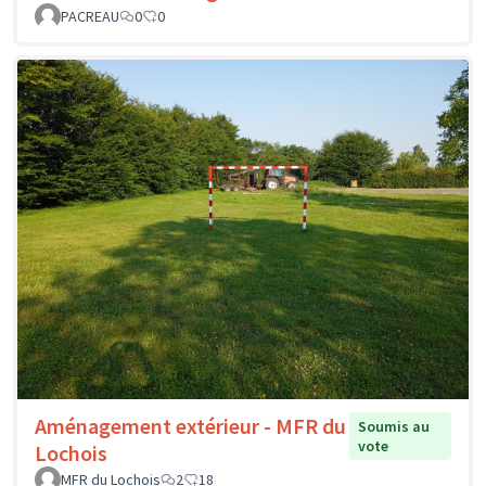
PACREAU
0
0
Aménagement extérieur - MFR du
Soumis au
vote
Lochois
MFR du Lochois
2
18