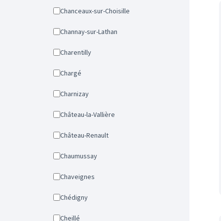
Chanceaux-sur-Choisille
Channay-sur-Lathan
Charentilly
Chargé
Charnizay
Château-la-Vallière
Château-Renault
Chaumussay
Chaveignes
Chédigny
Cheillé