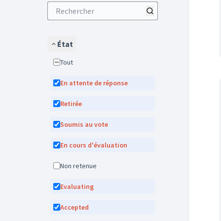
État
Tout
En attente de réponse
Retirée
Soumis au vote
En cours d'évaluation
Non retenue
Evaluating
Accepted