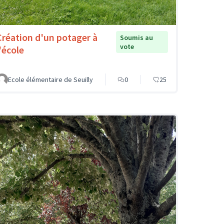
Création d'un potager à
Soumis au
vote
'école
Ecole élémentaire de Seuilly
0
25