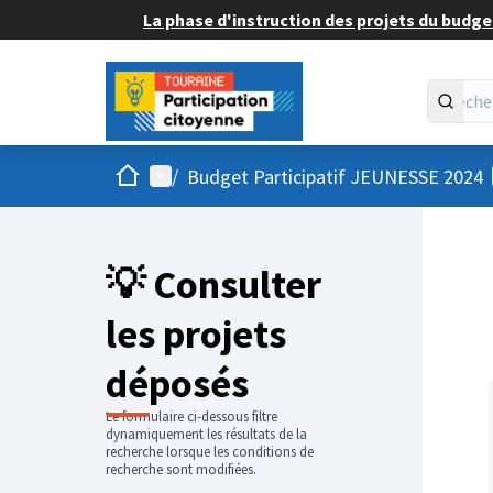
La phase d'instruction des projets du budget
Accueil
Menu principal
/
Budget Participatif JEUNESSE 2024
💡 Consulter
les projets
déposés
Le formulaire ci-dessous filtre
dynamiquement les résultats de la
recherche lorsque les conditions de
recherche sont modifiées.