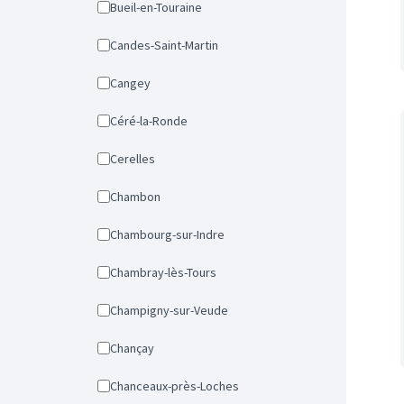
Bueil-en-Touraine
Candes-Saint-Martin
Cangey
Céré-la-Ronde
Cerelles
Chambon
Chambourg-sur-Indre
Chambray-lès-Tours
Champigny-sur-Veude
Chançay
Chanceaux-près-Loches