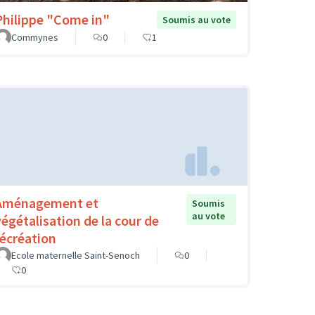
Philippe "Come in"
Soumis au vote
Commynes
0
1
Aménagement et
Soumis
au vote
végétalisation de la cour de
récréation
Ecole maternelle Saint-Senoch
0
0