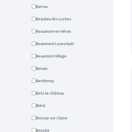
Barrou
Beaulieu-lès-Loches
Beaumont-en-Véron
Beaumont-Louestault
Beaumont-Village
Benais
Berthenay
Betz-le-Château
Bléré
Bossay-sur-Claise
Bossée