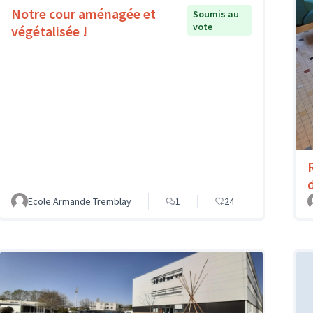
Notre cour aménagée et
Soumis au
vote
végétalisée !
Ecole Armande Tremblay
1
24