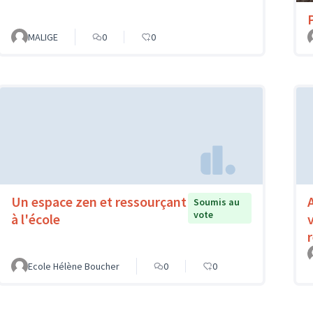
MALIGE
0
0
Un espace zen et ressourçant
Soumis au
vote
à l'école
Ecole Hélène Boucher
0
0