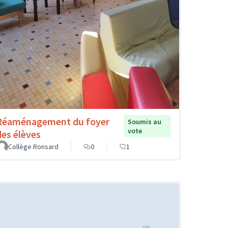
Réaménagement du foyer
Soumis au
vote
des élèves
Collège Ronsard
0
1