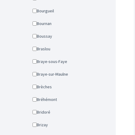
Bourgueil
Bournan
Boussay
Braslou
Braye-sous-Faye
Braye-sur-Maulne
Brèches
Bréhémont
Bridoré
Brizay