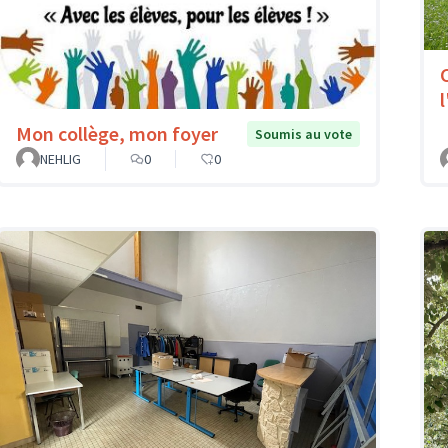
l
Mon collège, mon foyer
Soumis au vote
NEHLIG
0
0