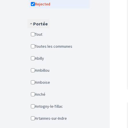
Rejected
Portée
Tout
Toutes les communes
Abilly
Ambillou
Amboise
Anché
Antogny-le-Tillac
Artannes-sur-Indre