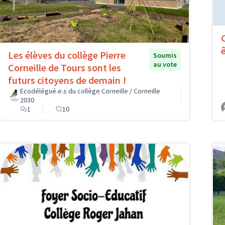
Les élèves du collège Pierre
Soumis
au vote
Corneille de Tours sont les
futurs citoyens de demain !
Ecodélégué.e.s du collège Corneille / Corneille
2030
1
10