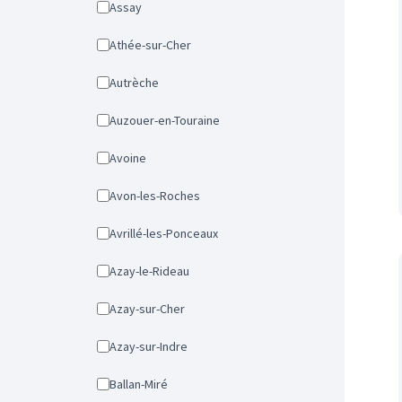
Assay
Athée-sur-Cher
Autrèche
Auzouer-en-Touraine
Avoine
Avon-les-Roches
Avrillé-les-Ponceaux
Azay-le-Rideau
Azay-sur-Cher
Azay-sur-Indre
Ballan-Miré