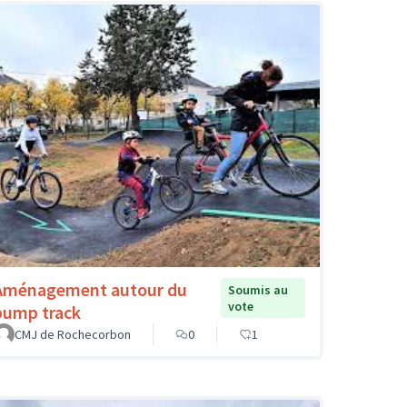
Aménagement autour du
Soumis au
vote
pump track
CMJ de Rochecorbon
0
1