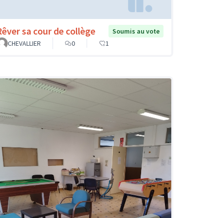
Rêver sa cour de collège
Soumis au vote
CHEVALLIER
0
1