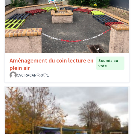
Aménagement du coin lecture en
Soumis au
vote
plein air
CVC RACAN
0
1