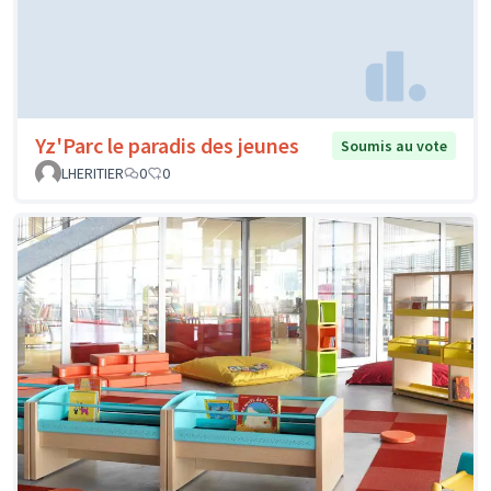
Yz'Parc le paradis des jeunes
Soumis au vote
LHERITIER
0
0