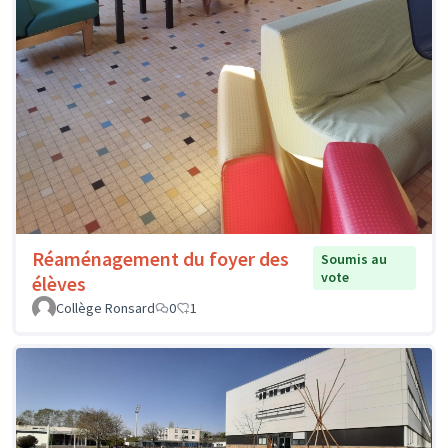
Réaménagement du foyer des
Soumis au
vote
élèves
Collège Ronsard
0
1