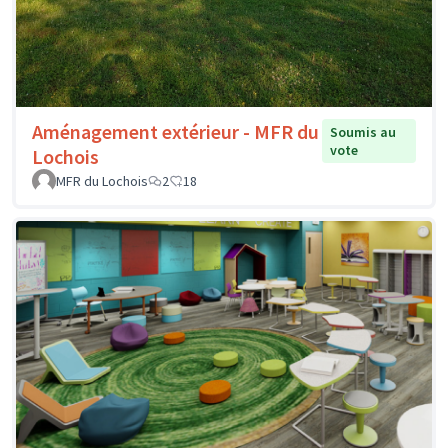
Aménagement extérieur - MFR du
Soumis au
vote
Lochois
MFR du Lochois
2
18