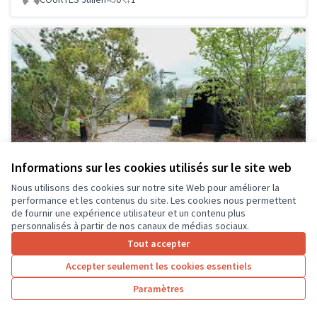
Informations sur les cookies utilisés sur le site web
Nous utilisons des cookies sur notre site Web pour améliorer la
Aménagement de la coulée
Soumis au
performance et les contenus du site. Les cookies nous permettent
vote
verte
de fournir une expérience utilisateur et un contenu plus
personnalisés à partir de nos canaux de médias sociaux.
Marie Mazzocato
0
0
Tout accepter
Accepter seulement les cookies essentiels
Paramètres