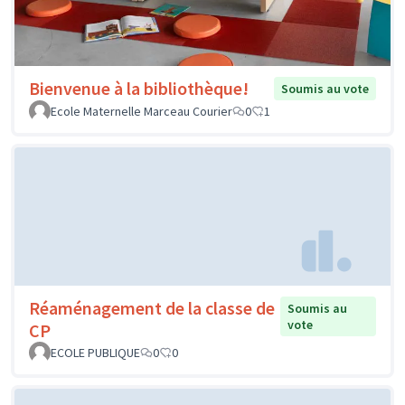
Bienvenue à la bibliothèque!
Soumis au vote
Ecole Maternelle Marceau Courier
0
1
Réaménagement de la classe de
Soumis au
vote
CP
ECOLE PUBLIQUE
0
0