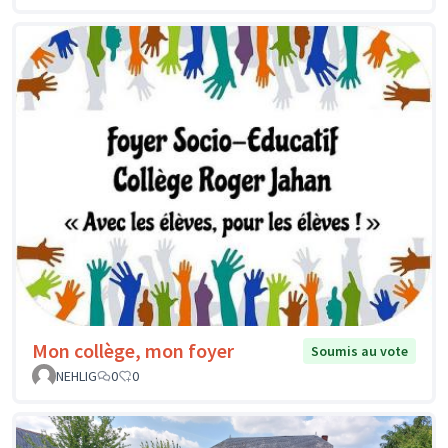
Mon collège, mon foyer
Soumis au vote
NEHLIG
0
0