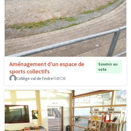
Aménagement d’un espace de
Soumis au
vote
sports collectifs
Collège val de l'indre
0
0