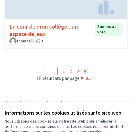
La cour de mon collège...un
Soumis au
vote
espace de jeux
Thomas
0
0
1
2
3
4
Résultats par page :
25
Voir toutes les propositions retirées
Informations sur les cookies utilisés sur le site web
Nous utilisons des cookies sur notre site Web pour améliorer la
Conditions d'utilisation
performance et les contenus du site. Les cookies nous permettent
Paramètres des cookies
de fournir une expérience utilisateur et un contenu plus