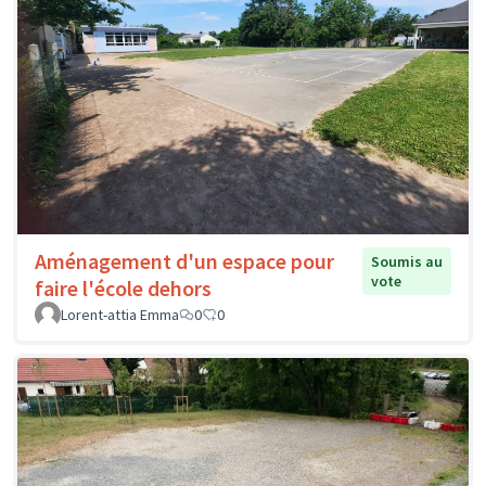
Aménagement d'un espace pour
Soumis au
vote
faire l'école dehors
Lorent-attia Emma
0
0