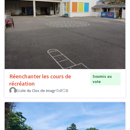
Réenchanter les cours de
Soumis au
vote
récréation
Ecole du Clos de imagr
0
0