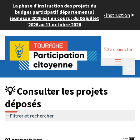
La phase d'instruction des projets du
budget participatif départemental
-
Instruction
jeunesse 2026 est en cours : du 06 juillet
2026 au 11 octobre 2026
Se connecter
Menu princi
Budget Participatif JEUNESSE 2024
/
Menu p
💡 Consulter les projets déposés
💡 Consulter les projets
déposés
Filtrer et rechercher
91 propositions