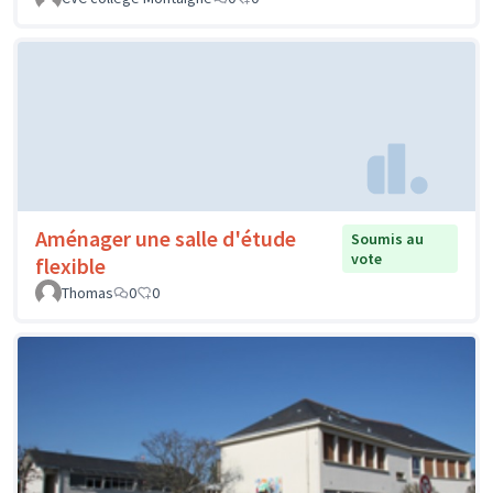
Aménager une salle d'étude
Soumis au
vote
flexible
Thomas
0
0