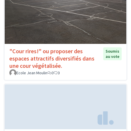
"Cour rires!" ou proposer des
Soumis
au vote
espaces attractifs diversifiés dans
une cour végétalisée.
Ecole Jean Moulin
0
0