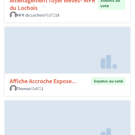
Aménagement foyer élèves- MFR
Soumis au
vote
du Lochois
MFR du Lochois
2
18
Affiche Accroche Expose...
Soumis au vote
Thomas
0
1