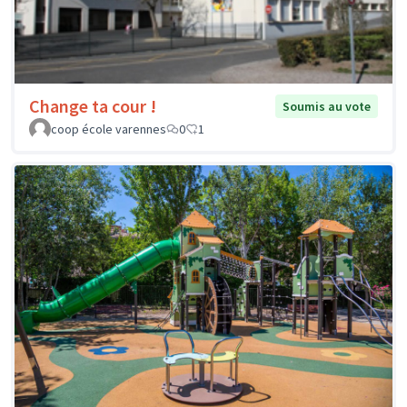
Change ta cour !
Soumis au vote
coop école varennes
0
1