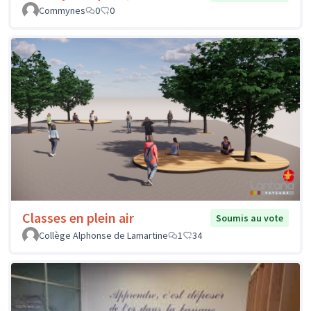
Commynes
0
0
Classes en plein air
Soumis au vote
Collège Alphonse de Lamartine
1
34