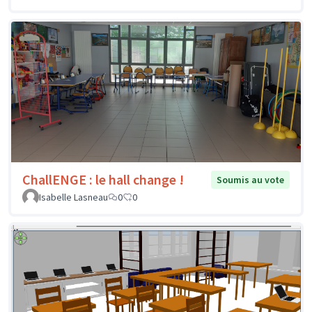
ChallENGE : le hall change !
Soumis au vote
Isabelle Lasneau
0
0