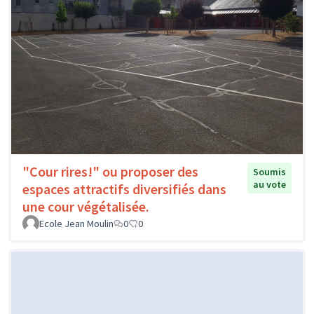
"Cour rires!" ou proposer des
Soumis
au vote
espaces attractifs diversifiés dans
une cour végétalisée.
Ecole Jean Moulin
0
0