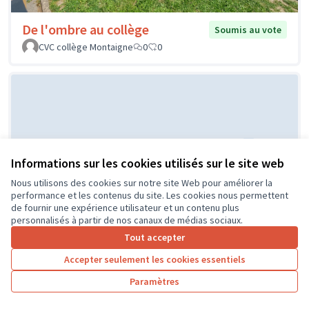
De l'ombre au collège
Soumis au vote
CVC collège Montaigne
0
0
Informations sur les cookies utilisés sur le site web
Nous utilisons des cookies sur notre site Web pour améliorer la
Aménager une salle d'étude
performance et les contenus du site. Les cookies nous permettent
Soumis au
de fournir une expérience utilisateur et un contenu plus
vote
flexible
personnalisés à partir de nos canaux de médias sociaux.
Thomas
0
0
Tout accepter
Accepter seulement les cookies essentiels
Paramètres