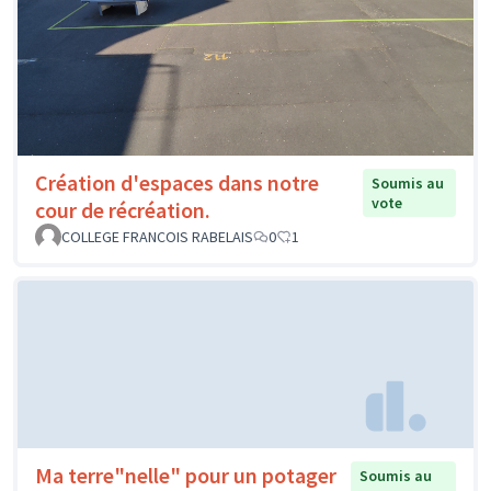
Création d'espaces dans notre
Soumis au
vote
cour de récréation.
COLLEGE FRANCOIS RABELAIS
0
1
Ma terre"nelle" pour un potager
Soumis au