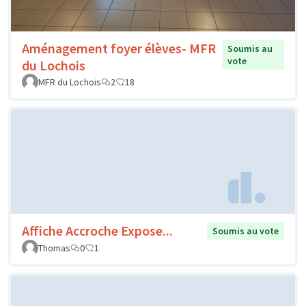
Aménagement foyer élèves- MFR
Soumis au
vote
du Lochois
MFR du Lochois
2
18
Affiche Accroche Expose...
Soumis au vote
Thomas
0
1