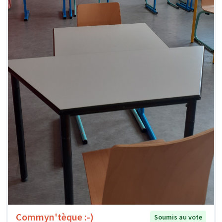
Commyn'tèque :-)
Soumis au vote