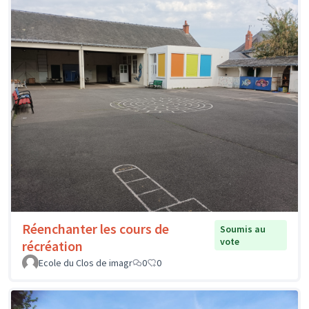
Réenchanter les cours de
Soumis au
vote
récréation
Ecole du Clos de imagr
0
0