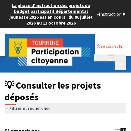
La phase d'instruction des projets du
budget participatif départemental
-
Instruction
jeunesse 2026 est en cours : du 06 juillet
2026 au 11 octobre 2026
Se connecter
Menu princi
Budget Participatif JEUNESSE 2024
/
Menu p
💡 Consulter les projets déposés
💡 Consulter les projets
déposés
Filtrer et rechercher
91 propositions