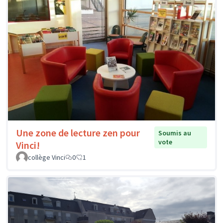
Une zone de lecture zen pour
Soumis au
vote
Vinci!
collège Vinci
0
1