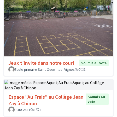
Jeux t'invite dans notre cour!
Soumis au vote
Ecole primaire Saint-Ouen - les -Vignes
0
1
Espace "Au Frais" au Collège Jean
Soumis au
vote
Zay à Chinon
FOUCAULT
1
2