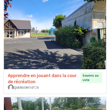
Apprendre en jouant dans la cour
Soumis au
vote
de récréation
QUENSON
0
0