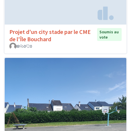
Projet d'un city stade par le CME
Soumis au
vote
de l'Île Bouchard
IB
0
0