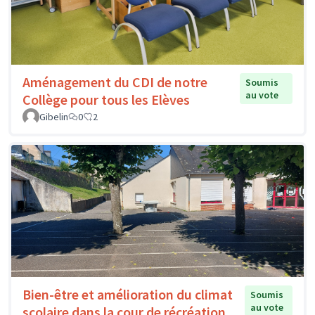
Aménagement du CDI de notre
Soumis
au vote
Collège pour tous les Elèves
Gibelin
0
2
Bien-être et amélioration du climat
Soumis
au vote
scolaire dans la cour de récréation