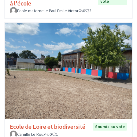
vote
à l'école
Ecole maternelle Paul Emile Victor
0
3
Ecole de Loire et biodiversité
Soumis au vote
Camille Le Roux
0
1