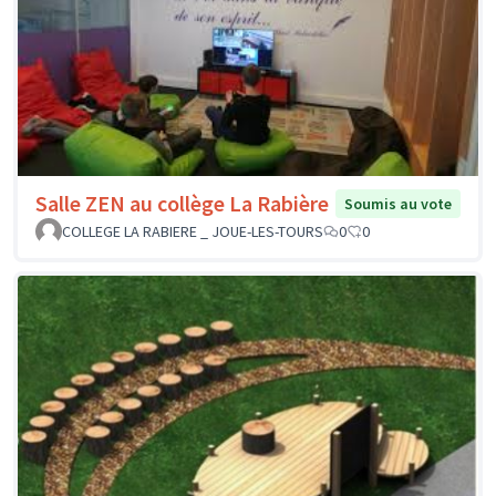
Salle ZEN au collège La Rabière
Soumis au vote
COLLEGE LA RABIERE _ JOUE-LES-TOURS
0
0