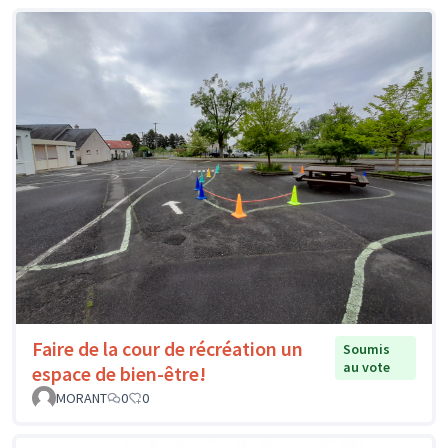
Faire de la cour de récréation un
Soumis
au vote
espace de bien-être!
MORANT
0
0