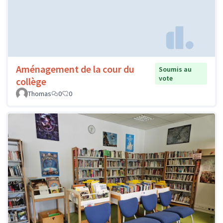
Aménagement de la cour du
Soumis au
vote
collège
Thomas
0
0