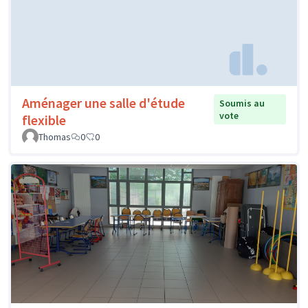
Aménager une salle d'étude
Soumis au
vote
flexible
Thomas
0
0