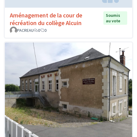
Aménagement de la cour de
Soumis
au vote
récréation du collège Alcuin
PACREAU
0
0