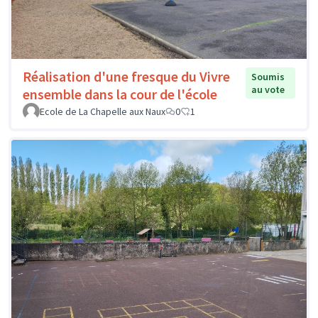
Réalisation d'une fresque du Vivre
Soumis
au vote
ensemble dans la cour de l'école
Ecole de La Chapelle aux Naux
0
1