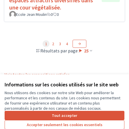
espaces attractifs diversifiés dans
une cour végétalisée.
Ecole Jean Moulin
0
0
1
2
3
4
Résultats par page :
25
Voir toutes les propositions retirées
Informations sur les cookies utilisés sur le site web
Nous utilisons des cookies sur notre site Web pour améliorer la
Conditions d'utilisation
performance et les contenus du site. Les cookies nous permettent
Paramètres des cookies
de fournir une expérience utilisateur et un contenu plus
CD37 sur X
CD37 sur Facebook
CD37 sur Instagram
CD37 sur YouTube
personnalisés à partir de nos canaux de médias sociaux.
(Lien externe)
(Lien externe)
(Lien externe)
(Lien externe)
Tout accepter
Accepter seulement les cookies essentiels