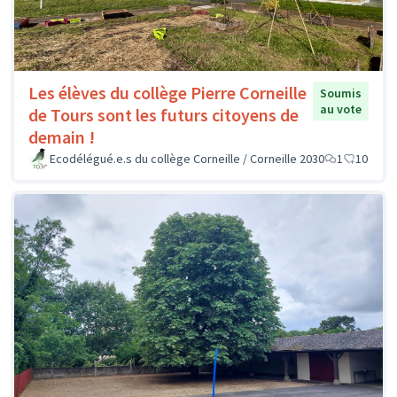
Les élèves du collège Pierre Corneille
Soumis
au vote
de Tours sont les futurs citoyens de
demain !
Ecodélégué.e.s du collège Corneille / Corneille 2030
1
10