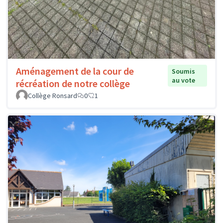
Aménagement de la cour de
Soumis
au vote
récréation de notre collège
Collège Ronsard
0
1