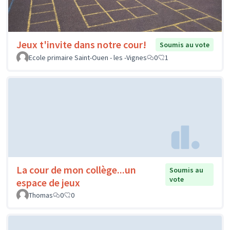
Jeux t'invite dans notre cour!
Soumis au vote
Ecole primaire Saint-Ouen - les -Vignes
0
1
La cour de mon collège...un
Soumis au
vote
espace de jeux
Thomas
0
0