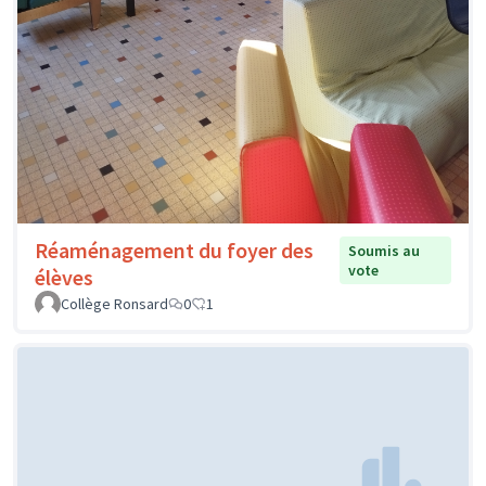
Réaménagement du foyer des
Soumis au
vote
élèves
Collège Ronsard
0
1