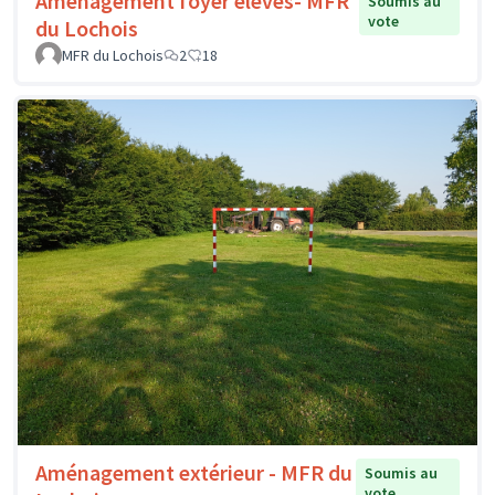
Aménagement foyer élèves- MFR
Soumis au
vote
du Lochois
MFR du Lochois
2
18
Aménagement extérieur - MFR du
Soumis au
vote