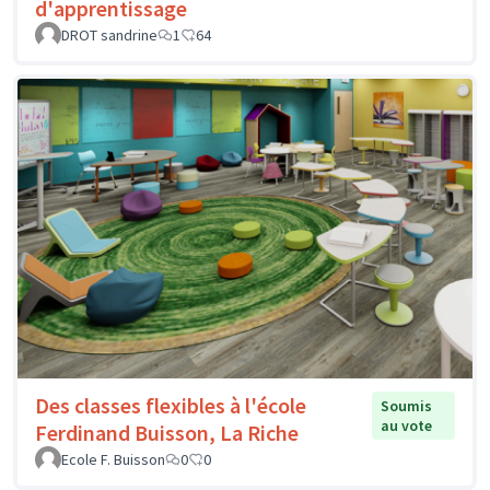
d'apprentissage
DROT sandrine
1
64
Des classes flexibles à l'école
Soumis
au vote
Ferdinand Buisson, La Riche
Ecole F. Buisson
0
0