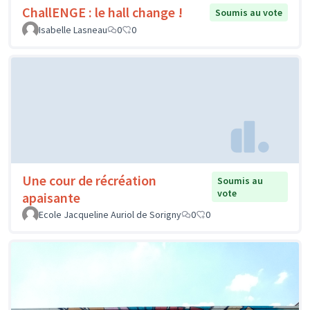
ChallENGE : le hall change !
Soumis au vote
Isabelle Lasneau
0
0
Une cour de récréation
Soumis au
vote
apaisante
Ecole Jacqueline Auriol de Sorigny
0
0