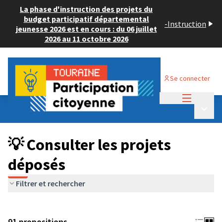
La phase d'instruction des projets du
budget participatif départemental
-
Instruction
jeunesse 2026 est en cours : du 06 juillet
2026 au 11 octobre 2026
Se connecter
Menu princi
Budget Participatif JEUNESSE 2024
/
Menu p
💡 Consulter les projets déposés
💡 Consulter les projets
déposés
Filtrer et rechercher
91 propositions