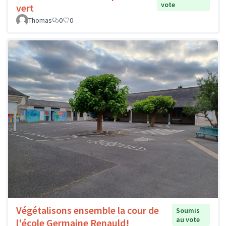
vote
vert
Thomas
0
0
Végétalisons ensemble la cour de
Soumis
au vote
l'école Germaine Renauld!