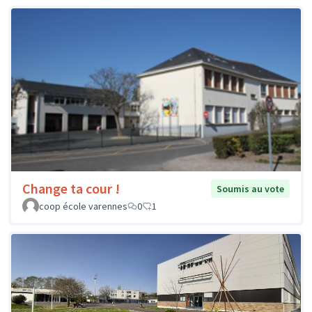
Change ta cour !
Soumis au vote
coop école varennes
0
1