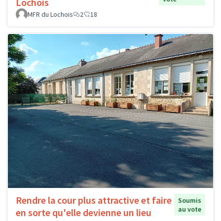
Lochois
MFR du Lochois
2
18
Rendre la cour plus attractive et faire
Soumis
au vote
en sorte qu'elle devienne un lieu