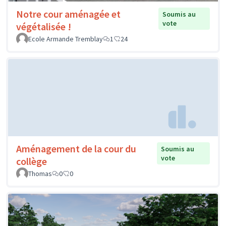
Notre cour aménagée et
Soumis au
vote
végétalisée !
Ecole Armande Tremblay
1
24
Aménagement de la cour du
Soumis au
vote
collège
Thomas
0
0