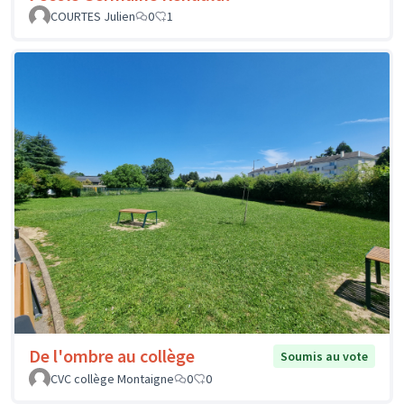
COURTES Julien
0
1
De l'ombre au collège
Soumis au vote
CVC collège Montaigne
0
0