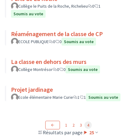
Collège le Puits de la Roche, Richelieu
0
1
Soumis au vote
Réaménagement de la classe de CP
ECOLE PUBLIQUE
0
0
Soumis au vote
La classe en dehors des murs
Collège Montrésor
0
0
Soumis au vote
Projet jardinage
Ecole élémentaire Marie Curie
1
1
Soumis au vote
1
2
3
4
Résultats par page :
25