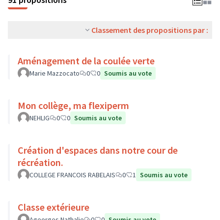
Classement des propositions par :
Aménagement de la coulée verte
Marie Mazzocato
0
0
Soumis au vote
Mon collège, ma flexiperm
NEHLIG
0
0
Soumis au vote
Création d'espaces dans notre cour de
récréation.
COLLEGE FRANCOIS RABELAIS
0
1
Soumis au vote
Classe extérieure
Ageorges Nathalie
0
0
Soumis au vote