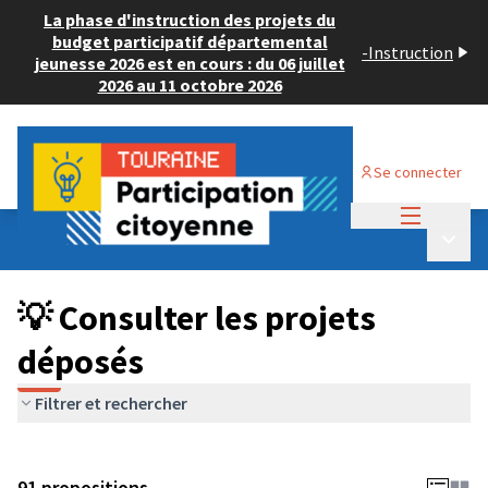
La phase d'instruction des projets du
budget participatif départemental
-
Instruction
jeunesse 2026 est en cours : du 06 juillet
2026 au 11 octobre 2026
Se connecter
Menu princi
Budget Participatif JEUNESSE 2024
/
Menu p
💡 Consulter les projets déposés
💡 Consulter les projets
déposés
Filtrer et rechercher
91 propositions