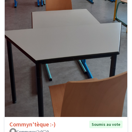
Commyn'tèque :-)
Soumis au vote
Commynes
0
0