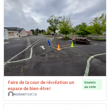
Faire de la cour de récréation un
Soumis
au vote
espace de bien-être!
MORANT
0
0