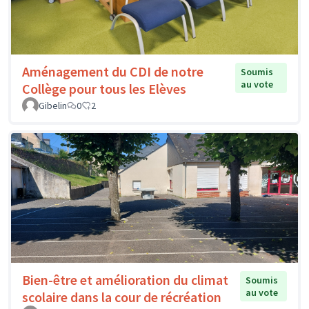
Aménagement du CDI de notre
Soumis
au vote
Collège pour tous les Elèves
Gibelin
0
2
Bien-être et amélioration du climat
Soumis
au vote
scolaire dans la cour de récréation