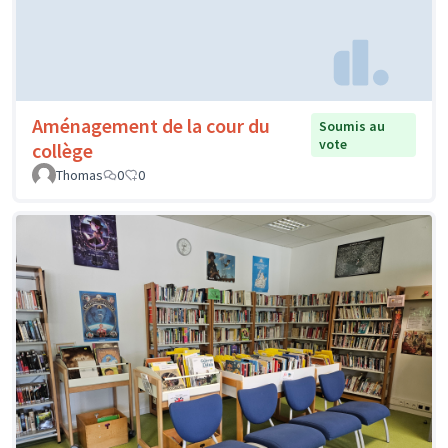
Aménagement de la cour du
Soumis au
vote
collège
Thomas
0
0