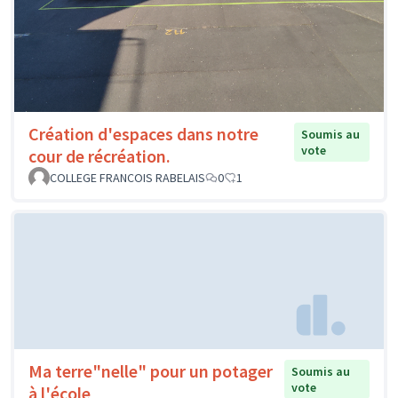
Création d'espaces dans notre
Soumis au
vote
cour de récréation.
COLLEGE FRANCOIS RABELAIS
0
1
Ma terre"nelle" pour un potager
Soumis au
vote
à l'école