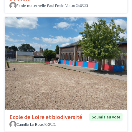
Ecole maternelle Paul Emile Victor
0
3
Ecole de Loire et biodiversité
Soumis au vote
Camille Le Roux
0
1