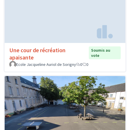
Une cour de récréation
Soumis au
vote
apaisante
Ecole Jacqueline Auriol de Sorigny
0
0