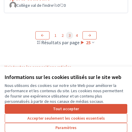
Collège val de l'indre
0
0
1
2
3
4
Résultats par page :
25
Voir toutes les propositions retirées
Informations sur les cookies utilisés sur le site web
Nous utilisons des cookies sur notre site Web pour améliorer la
Conditions d'utilisation
performance et les contenus du site. Les cookies nous permettent
Paramètres des cookies
de fournir une expérience utilisateur et un contenu plus
CD37 sur X
CD37 sur Facebook
CD37 sur Instagram
CD37 sur YouTube
personnalisés à partir de nos canaux de médias sociaux.
(Lien externe)
(Lien externe)
(Lien externe)
(Lien externe)
Tout accepter
Accepter seulement les cookies essentiels
Licence Cre
(Lien extern
Paramètres
(Lien externe)
Site réalisé grâce au
logiciel libre Decidim
.