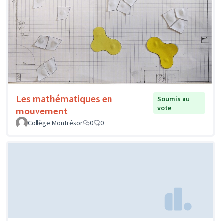
Les mathématiques en
Soumis au
vote
mouvement
Collège Montrésor
0
0