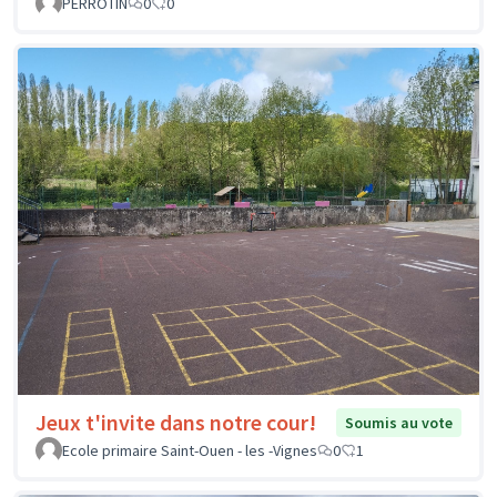
PERROTIN
0
0
Jeux t'invite dans notre cour!
Soumis au vote
Ecole primaire Saint-Ouen - les -Vignes
0
1