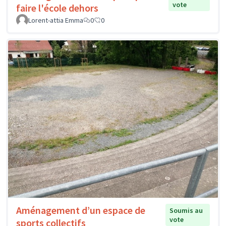
vote
faire l'école dehors
Lorent-attia Emma
0
0
Aménagement d’un espace de
Soumis au
vote
sports collectifs