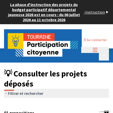
La phase d'instruction des projets du
budget participatif départemental
-
Instruction
jeunesse 2026 est en cours : du 06 juillet
2026 au 11 octobre 2026
Se connecter
Menu princi
Budget Participatif JEUNESSE 2024
/
Menu p
💡 Consulter les projets déposés
💡 Consulter les projets
déposés
Filtrer et rechercher
91 propositions