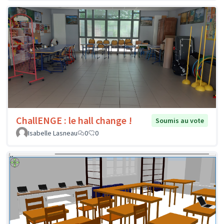
ChallENGE : le hall change !
Soumis au vote
Isabelle Lasneau
0
0