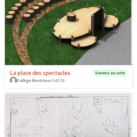
La place des spectacles
Soumis au vote
Collège Montrésor
0
0