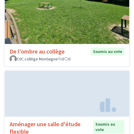
De l'ombre au collège
Soumis au vote
CVC collège Montaigne
0
0
Aménager une salle d'étude
Soumis au
vote
flexible