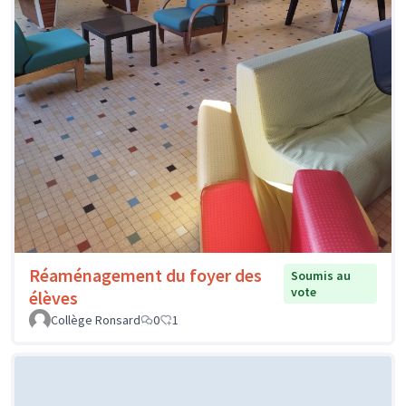
Réaménagement du foyer des
Soumis au
vote
élèves
Collège Ronsard
0
1