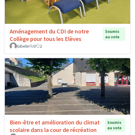
Aménagement du CDI de notre
Soumis
au vote
Collège pour tous les Elèves
Gibelin
0
2
Bien-être et amélioration du climat
Soumis
au vote
scolaire dans la cour de récréation