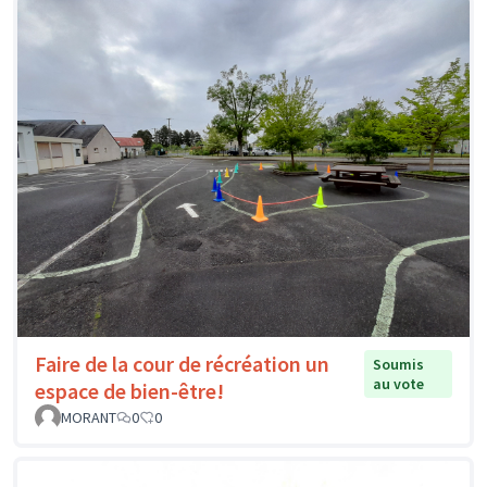
Faire de la cour de récréation un
Soumis
au vote
espace de bien-être!
MORANT
0
0