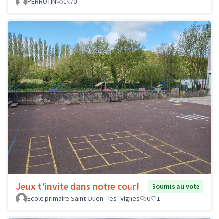
PERROTIN
0
0
Jeux t'invite dans notre cour!
Soumis au vote
Ecole primaire Saint-Ouen - les -Vignes
0
1