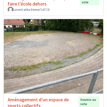
vote
faire l'école dehors
Lorent-attia Emma
0
0
Aménagement d’un espace de
Soumis au
vote
sports collectifs