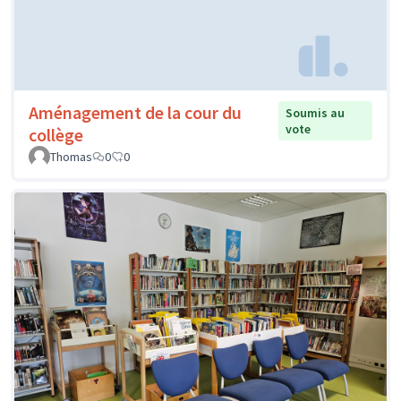
Aménagement de la cour du
Soumis au
vote
collège
Thomas
0
0