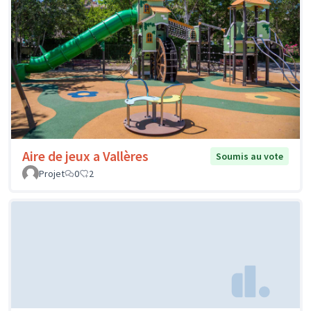
Aire de jeux a Vallères
Soumis au vote
Projet
0
2