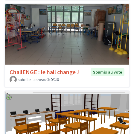
ChallENGE : le hall change !
Soumis au vote
Isabelle Lasneau
0
0