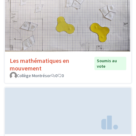
Les mathématiques en
Soumis au
vote
mouvement
Collège Montrésor
0
0