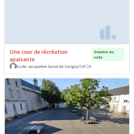
Une cour de récréation
Soumis au
vote
apaisante
Ecole Jacqueline Auriol de Sorigny
0
0