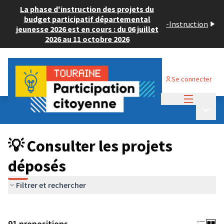
La phase d'instruction des projets du
budget participatif départemental
-
Instruction
jeunesse 2026 est en cours : du 06 juillet
2026 au 11 octobre 2026
Se connecter
Menu princi
Budget Participatif JEUNESSE 2024
/
Menu p
💡 Consulter les projets déposés
💡 Consulter les projets
déposés
Filtrer et rechercher
91 propositions