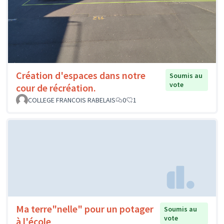
Création d'espaces dans notre
Soumis au
vote
cour de récréation.
COLLEGE FRANCOIS RABELAIS
0
1
Ma terre"nelle" pour un potager
Soumis au
vote
à l'école