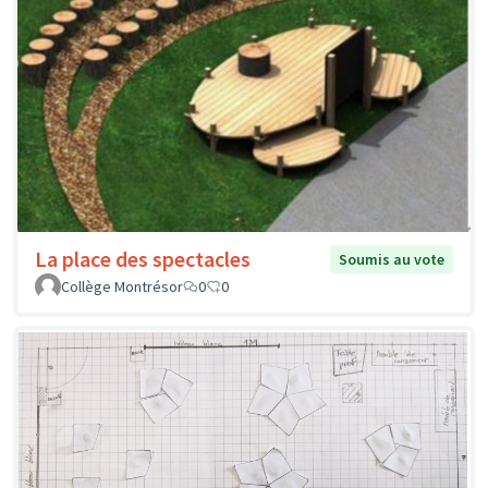
La place des spectacles
Soumis au vote
Collège Montrésor
0
0