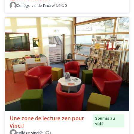
Collège val de l'indre
0
0
Une zone de lecture zen pour
Soumis au
vote
Vinci!
collège Vinci
0
1