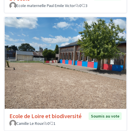
Ecole maternelle Paul Emile Victor
0
3
Ecole de Loire et biodiversité
Soumis au vote
Camille Le Roux
0
1