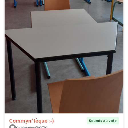
Commyn'tèque :-)
Soumis au vote
Commynes
0
0