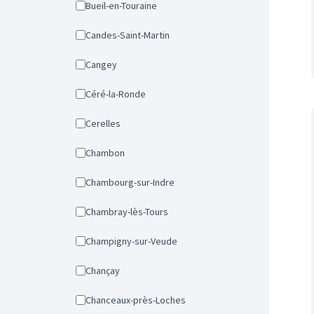
Bueil-en-Touraine
Candes-Saint-Martin
Cangey
Céré-la-Ronde
Cerelles
Chambon
Chambourg-sur-Indre
Chambray-lès-Tours
Champigny-sur-Veude
Chançay
Chanceaux-près-Loches