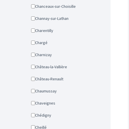
Chanceaux-sur-Choisille
Channay-sur-Lathan
Charentilly
Chargé
Charnizay
Château-la-Vallière
Château-Renault
Chaumussay
Chaveignes
Chédigny
Cheillé