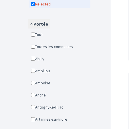
Rejected
Portée
Tout
Toutes les communes
Abilly
Ambillou
Amboise
Anché
Antogny-le-Tillac
Artannes-sur-Indre