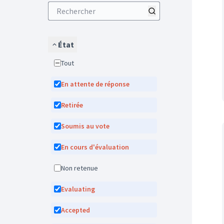
État
Tout
En attente de réponse
Retirée
Soumis au vote
En cours d'évaluation
Non retenue
Evaluating
Accepted