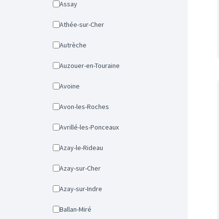
Assay
Athée-sur-Cher
Autrèche
Auzouer-en-Touraine
Avoine
Avon-les-Roches
Avrillé-les-Ponceaux
Azay-le-Rideau
Azay-sur-Cher
Azay-sur-Indre
Ballan-Miré