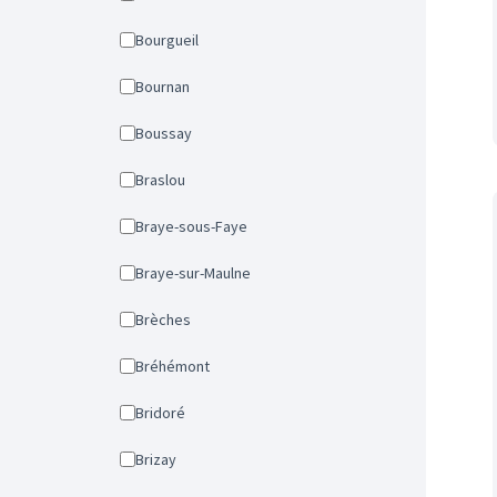
Bourgueil
Bournan
Boussay
Braslou
Braye-sous-Faye
Braye-sur-Maulne
Brèches
Bréhémont
Bridoré
Brizay