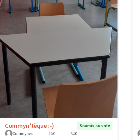
Commyn'tèque :-)
Soumis au vote
Commynes
0
0