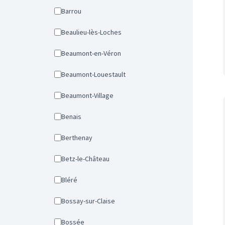
Barrou
Beaulieu-lès-Loches
Beaumont-en-Véron
Beaumont-Louestault
Beaumont-Village
Benais
Berthenay
Betz-le-Château
Bléré
Bossay-sur-Claise
Bossée