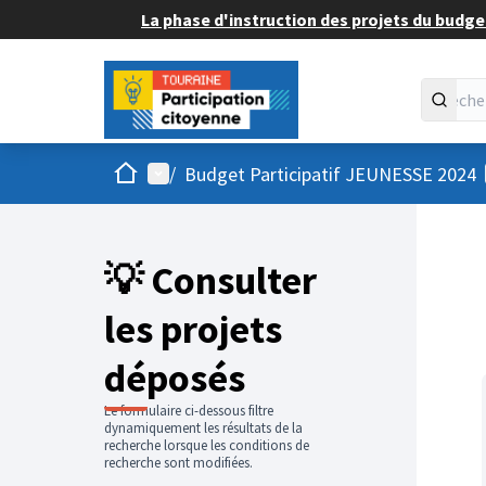
La phase d'instruction des projets du budget
Accueil
Menu principal
/
Budget Participatif JEUNESSE 2024
💡 Consulter
les projets
déposés
Le formulaire ci-dessous filtre
dynamiquement les résultats de la
recherche lorsque les conditions de
recherche sont modifiées.