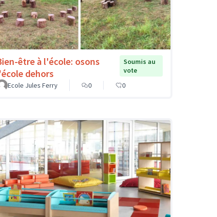
Bien-être à l'école: osons
Soumis au
vote
l'école dehors
Ecole Jules Ferry
0
0