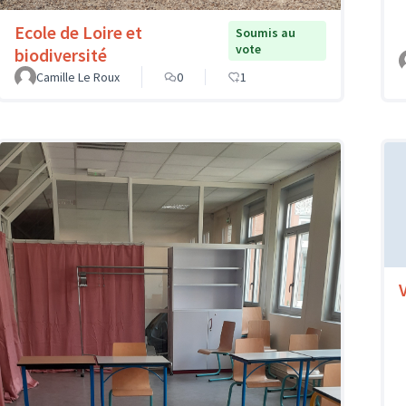
Ecole de Loire et
Soumis au
vote
biodiversité
Camille Le Roux
0
1