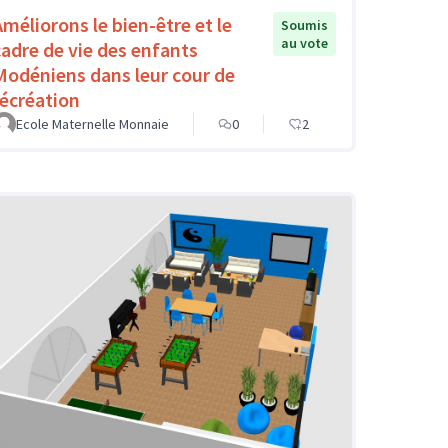
Améliorons le bien-être et le
Soumis
au vote
cadre de vie des enfants
Modéniens dans leur cour de
récréation
Ecole Maternelle Monnaie
0
2