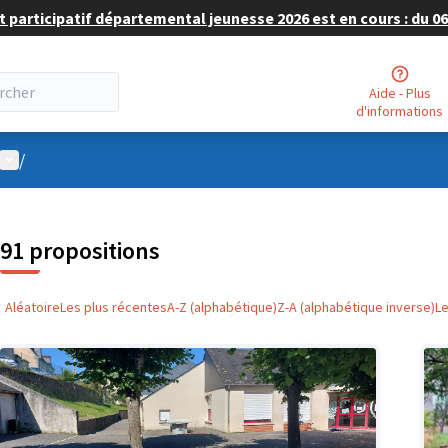
 participatif départemental jeunesse 2026 est en cours : du 06 
Aide - Plus
d'informations
Menu utilisateur
/
91 propositions
Aléatoire
Les plus récentes
A-Z (alphabétique)
Z-A (alphabétique inverse)
L