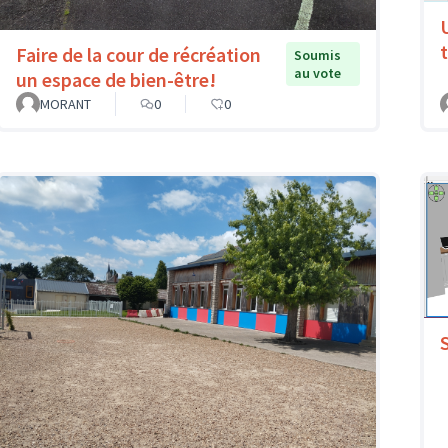
Faire de la cour de récréation
Soumis
au vote
un espace de bien-être!
MORANT
0
0