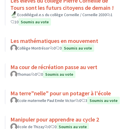
Les élèves du collège Pierre Corneille de
Tours sont les futurs citoyens de demain !
Ecodélégué.e.s du collège Corneille / Corneille 2030
1
10
Soumis au vote
Les mathématiques en mouvement
Collège Montrésor
0
0
Soumis au vote
Ma cour de récréation passe au vert
Thomas
0
0
Soumis au vote
Ma terre"nelle" pour un potager à l'école
Ecole maternelle Paul Emile Victor
0
3
Soumis au vote
Manipuler pour apprendre au cycle 2
école de Thizay
0
0
Soumis au vote