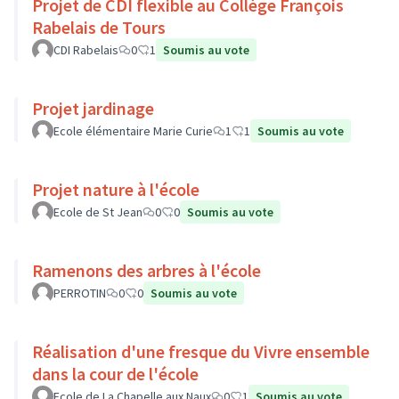
Projet de CDI flexible au Collège François
Rabelais de Tours
CDI Rabelais
0
1
Soumis au vote
Projet jardinage
Ecole élémentaire Marie Curie
1
1
Soumis au vote
Projet nature à l'école
Ecole de St Jean
0
0
Soumis au vote
Ramenons des arbres à l'école
PERROTIN
0
0
Soumis au vote
Réalisation d'une fresque du Vivre ensemble
dans la cour de l'école
Ecole de La Chapelle aux Naux
0
1
Soumis au vote