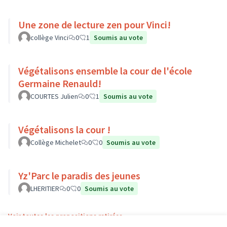
Une zone de lecture zen pour Vinci!
collège Vinci
0
1
Soumis au vote
Végétalisons ensemble la cour de l'école
Germaine Renauld!
COURTES Julien
0
1
Soumis au vote
Végétalisons la cour !
Collège Michelet
0
0
Soumis au vote
Yz'Parc le paradis des jeunes
LHERITIER
0
0
Soumis au vote
Voir toutes les propositions retirées