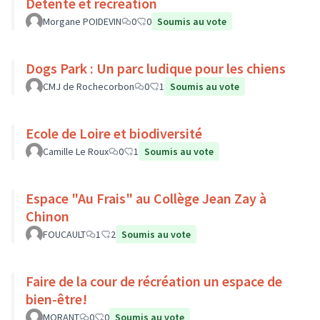
Détente et récréation
Morgane POIDEVIN
0
0
Soumis au vote
Dogs Park : Un parc ludique pour les chiens
CMJ de Rochecorbon
0
1
Soumis au vote
Ecole de Loire et biodiversité
Camille Le Roux
0
1
Soumis au vote
Espace "Au Frais" au Collège Jean Zay à
Chinon
FOUCAULT
1
2
Soumis au vote
Faire de la cour de récréation un espace de
bien-être!
MORANT
0
0
Soumis au vote