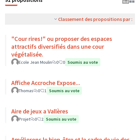
Classement des propositions par :
"Cour rires!" ou proposer des espaces
attractifs diversifiés dans une cour
végétalisée.
Ecole Jean Moulin
0
0
Soumis au vote
Affiche Accroche Expose...
Thomas
0
1
Soumis au vote
Aire de jeux a Vallères
Projet
0
2
Soumis au vote
Améliorons le bien-être et le cadre de vie des