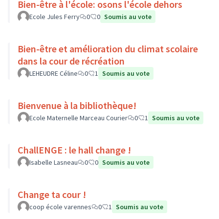
Bien-être à l'école: osons l'école dehors
Ecole Jules Ferry
0
0
Soumis au vote
Bien-être et amélioration du climat scolaire
dans la cour de récréation
LEHEUDRE Céline
0
1
Soumis au vote
Bienvenue à la bibliothèque!
Ecole Maternelle Marceau Courier
0
1
Soumis au vote
ChallENGE : le hall change !
Isabelle Lasneau
0
0
Soumis au vote
Change ta cour !
coop école varennes
0
1
Soumis au vote