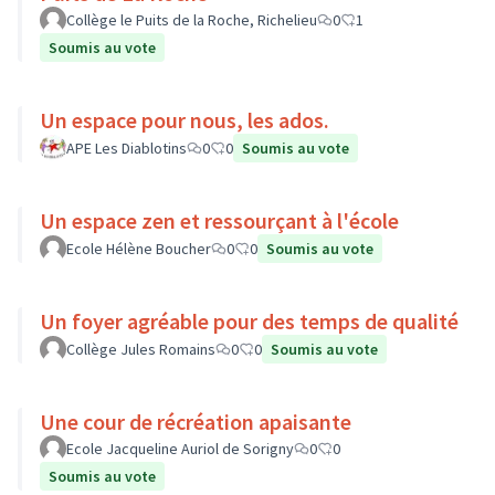
Collège le Puits de la Roche, Richelieu
0
1
Soumis au vote
Un espace pour nous, les ados.
APE Les Diablotins
0
0
Soumis au vote
Un espace zen et ressourçant à l'école
Ecole Hélène Boucher
0
0
Soumis au vote
Un foyer agréable pour des temps de qualité
Collège Jules Romains
0
0
Soumis au vote
Une cour de récréation apaisante
Ecole Jacqueline Auriol de Sorigny
0
0
Soumis au vote