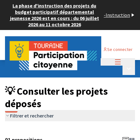
La phase d'instruction des projets du
budget participatif départemental
-
Instruction
jeunesse 2026 est en cours : du 06 juillet
2026 au 11 octobre 2026
Se connecter
Menu princi
Budget Participatif JEUNESSE 2024
/
Menu p
💡 Consulter les projets déposés
💡 Consulter les projets
déposés
Filtrer et rechercher
91 propositions