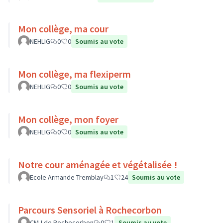
Mon collège, ma cour
NEHLIG
0
0
Soumis au vote
Mon collège, ma flexiperm
NEHLIG
0
0
Soumis au vote
Mon collège, mon foyer
NEHLIG
0
0
Soumis au vote
Notre cour aménagée et végétalisée !
Ecole Armande Tremblay
1
24
Soumis au vote
Parcours Sensoriel à Rochecorbon
CMJ de Rochecorbon
0
1
Soumis au vote