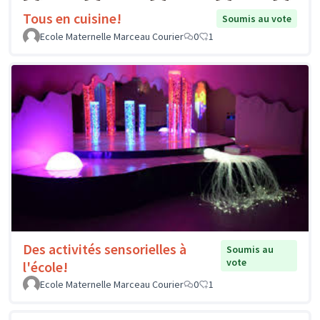
Tous en cuisine!
Soumis au vote
Ecole Maternelle Marceau Courier
0
1
Des activités sensorielles à
Soumis au
vote
l'école!
Ecole Maternelle Marceau Courier
0
1