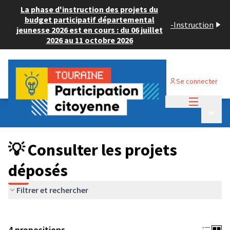
La phase d'instruction des projets du
budget participatif départemental
-
Instruction
jeunesse 2026 est en cours : du 06 juillet
2026 au 11 octobre 2026
Se connecter
Menu princi
Budget Participatif JEUNESSE 2024
/
Menu p
💡 Consulter les projets déposés
💡 Consulter les projets
déposés
Filtrer et rechercher
4 propositions