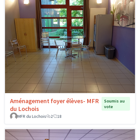
Aménagement foyer élèves- MFR
Soumis au
vote
du Lochois
MFR du Lochois
2
18