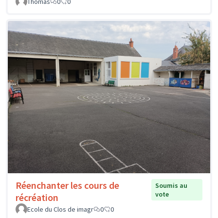
Thomas
0
0
Réenchanter les cours de
Soumis au
vote
récréation
Ecole du Clos de imagr
0
0