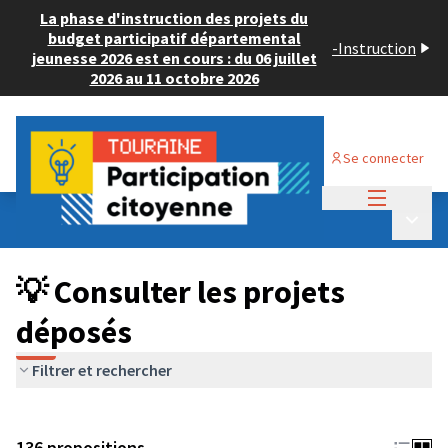
La phase d'instruction des projets du
budget participatif départemental
-
Instruction
jeunesse 2026 est en cours : du 06 juillet
2026 au 11 octobre 2026
Se connecter
Menu princi
Budget Participatif JEUNESSE 2024
/
Menu p
💡 Consulter les projets déposés
💡 Consulter les projets
déposés
Filtrer et rechercher
136 propositions