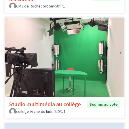
CMJ de Rochecorbon
0
1
Studio multimédia au collège
Soumis au vote
college Arche du lude
0
1