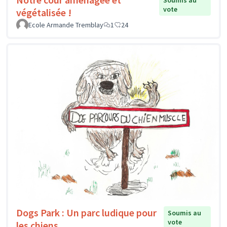
Soumis au
vote
végétalisée !
Ecole Armande Tremblay
1
24
Dogs Park : Un parc ludique pour
Soumis au
vote
les chiens