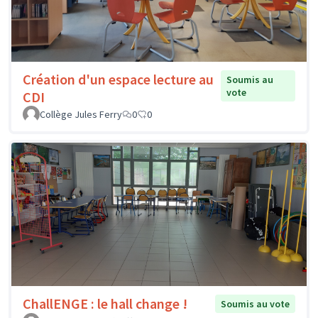
Création d'un espace lecture au
Soumis au
vote
CDI
Collège Jules Ferry
0
0
ChallENGE : le hall change !
Soumis au vote