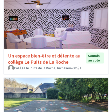
Un espace bien-être et détente au
Soumis
au vote
collège Le Puits de La Roche
Collège le Puits de la Roche, Richelieu
0
1