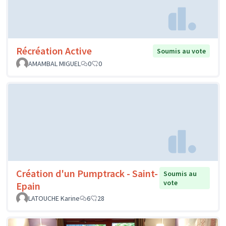
Récréation Active
Soumis au vote
AMAMBAL MIGUEL
0
0
Création d'un Pumptrack - Saint-
Soumis au
vote
Epain
LATOUCHE Karine
6
28