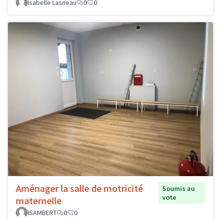
Isabelle Lasneau
0
0
Aménager la salle de motricité
Soumis au
vote
maternelle
ISAMBERT
0
0