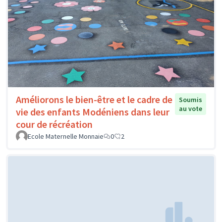
Améliorons le bien-être et le cadre de
Soumis
au vote
vie des enfants Modéniens dans leur
cour de récréation
Ecole Maternelle Monnaie
0
2