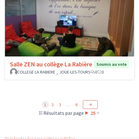
Salle ZEN au collège La Rabière
Soumis au vote
COLLEGE LA RABIERE _ JOUE-LES-TOURS
0
0
1
2
3
…
6
Résultats par page :
25
Voir toutes les propositions retirées