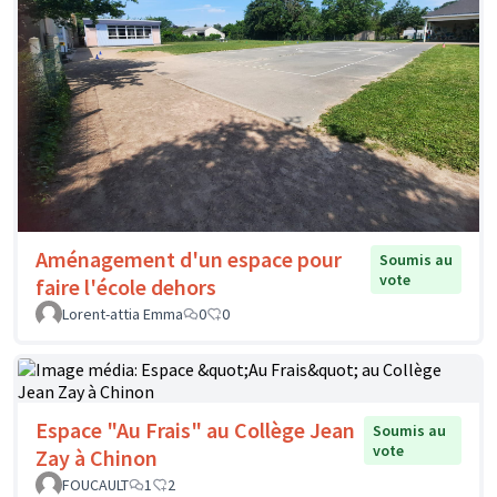
Aménagement d'un espace pour
Soumis au
vote
faire l'école dehors
Lorent-attia Emma
0
0
Espace "Au Frais" au Collège Jean
Soumis au
vote
Zay à Chinon
FOUCAULT
1
2