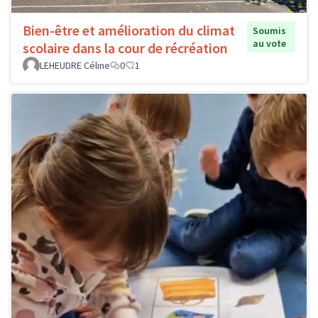
Bien-être et amélioration du climat
Soumis
au vote
scolaire dans la cour de récréation
LEHEUDRE Céline
0
1