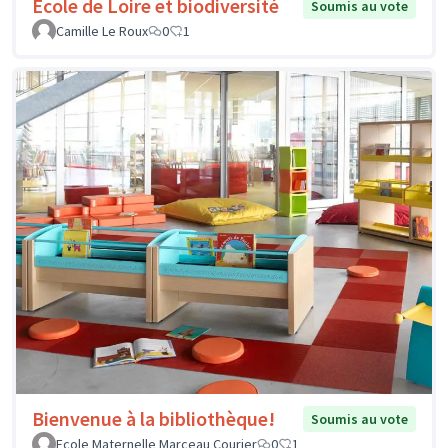
Ecole de Loire et biodiversité
Soumis au vote
Camille Le Roux
0
1
Bienvenue à la bibliothèque!
Soumis au vote
Ecole Maternelle Marceau Courier
0
1