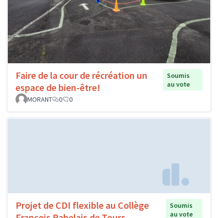
Faire de la cour de récréation un
Soumis
au vote
espace de bien-être!
MORANT
0
0
Projet de CDI flexible au Collège
Soumis
au vote
François Rabelais de Tours