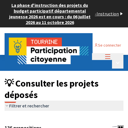
La phase d'instruction des projets du
budget participatif départemental
-
Instruction
jeunesse 2026 est en cours : du 06 juillet
2026 au 11 octobre 2026
Se connecter
Menu princi
Budget Participatif JEUNESSE 2024
/
Menu p
💡 Consulter les projets déposés
💡 Consulter les projets
déposés
Filtrer et rechercher
136 propositions