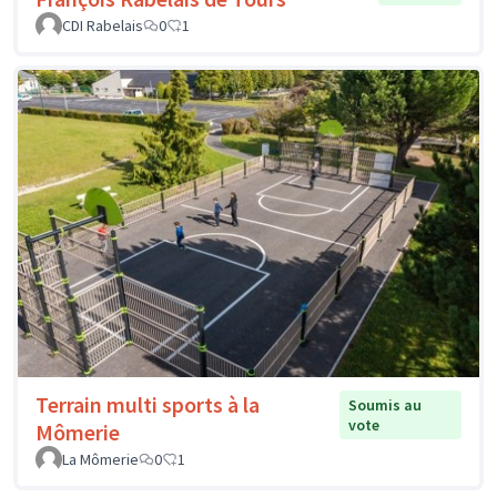
CDI Rabelais
0
1
Terrain multi sports à la
Soumis au
vote
Mômerie
La Mômerie
0
1