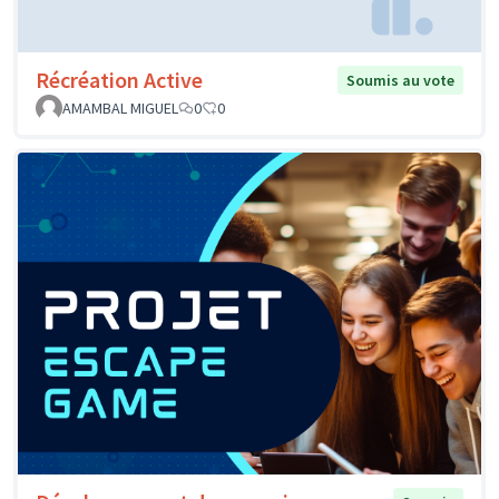
Récréation Active
Soumis au vote
AMAMBAL MIGUEL
0
0