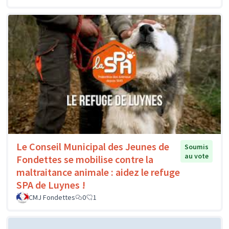
Le Conseil Municipal des Jeunes de
Soumis
au vote
Fondettes se mobilise contre la
maltraitance animale : aidez le refuge
SPA de Luynes !
CMJ Fondettes
0
1