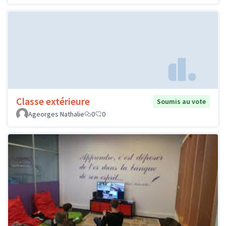
Classe extérieure
Soumis au vote
Ageorges Nathalie
0
0