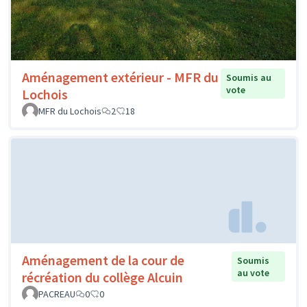
Aménagement extérieur - MFR du
Soumis au
vote
Lochois
MFR du Lochois
2
18
Aménagement de la cour de
Soumis
au vote
récréation du collège Alcuin
PACREAU
0
0