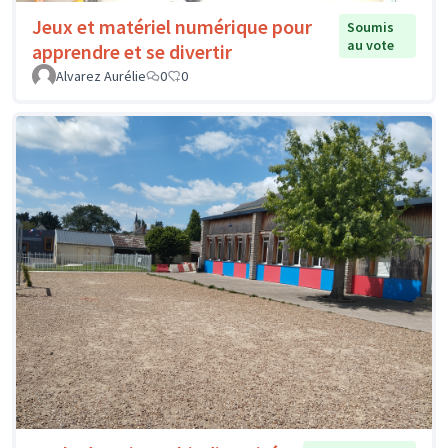
Jeux et matériel numérique pour
Soumis
au vote
apprendre et se divertir
Alvarez Aurélie
0
0