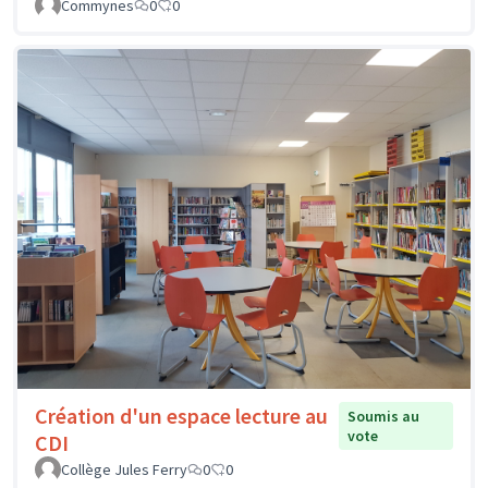
Commynes
0
0
Création d'un espace lecture au
Soumis au
vote
CDI
Collège Jules Ferry
0
0