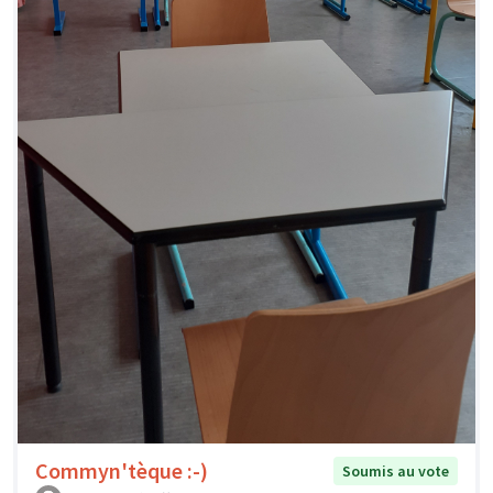
Commyn'tèque :-)
Soumis au vote