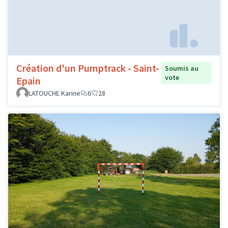
Création d'un Pumptrack - Saint-
Soumis au
vote
Epain
LATOUCHE Karine
6
28