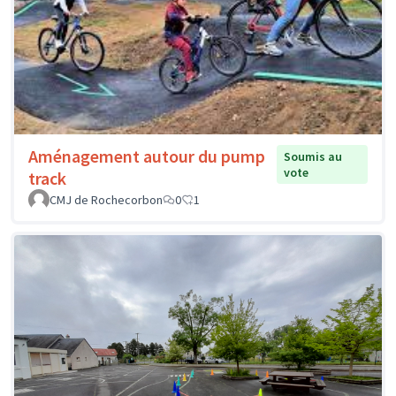
Aménagement autour du pump
Soumis au
vote
track
CMJ de Rochecorbon
0
1