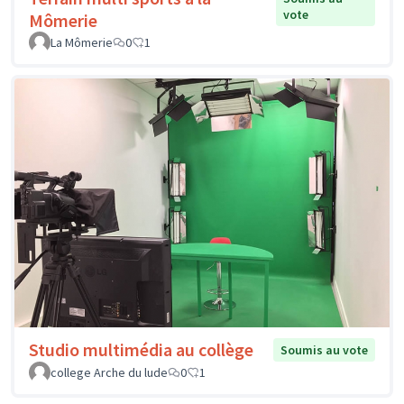
vote
Mômerie
La Mômerie
0
1
Studio multimédia au collège
Soumis au vote
college Arche du lude
0
1