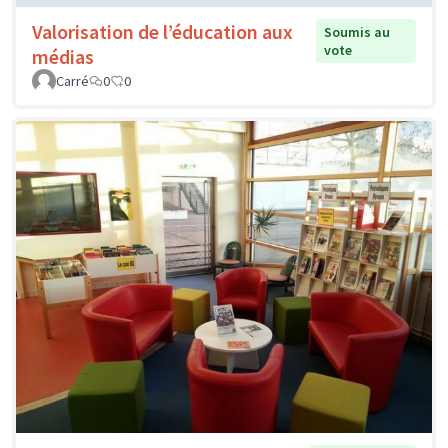
Valorisation de l’éducation aux
Soumis au
vote
médias
Carré
0
0