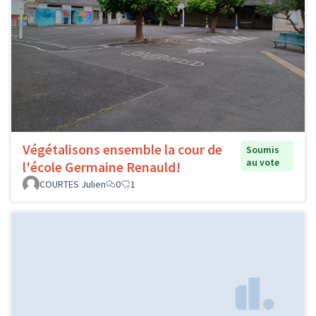
Végétalisons ensemble la cour de
Soumis
au vote
l'école Germaine Renauld!
COURTES Julien
0
1