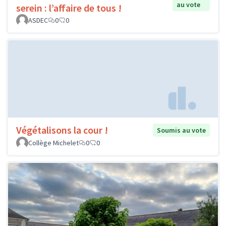
au vote
serein : l’affaire de tous !
ASDEC
0
0
Végétalisons la cour !
Soumis au vote
Collège Michelet
0
0