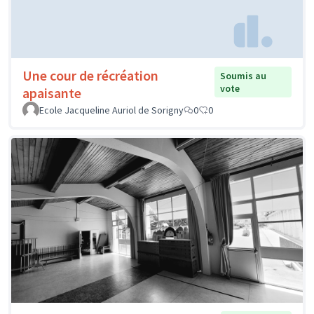
Une cour de récréation
Soumis au
vote
apaisante
Ecole Jacqueline Auriol de Sorigny
0
0