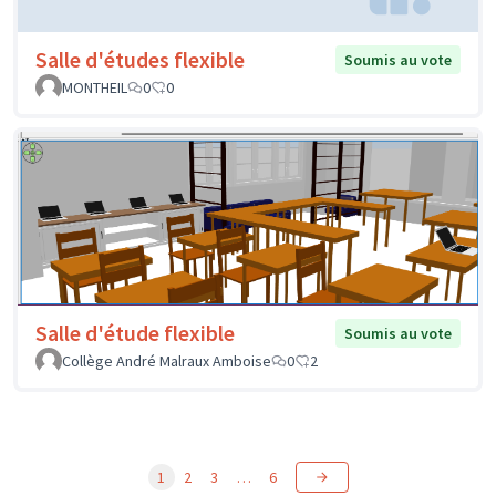
Salle d'études flexible
Soumis au vote
MONTHEIL
0
0
Salle d'étude flexible
Soumis au vote
Collège André Malraux Amboise
0
2
1
2
3
…
6