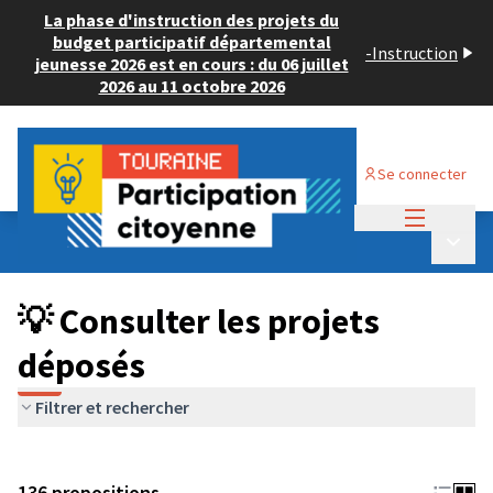
La phase d'instruction des projets du
budget participatif départemental
-
Instruction
jeunesse 2026 est en cours : du 06 juillet
2026 au 11 octobre 2026
Se connecter
Menu princi
Budget Participatif JEUNESSE 2024
/
Menu p
💡 Consulter les projets déposés
💡 Consulter les projets
déposés
Filtrer et rechercher
136 propositions