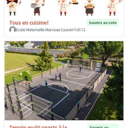
Tous en cuisine!
Soumis au vote
Ecole Maternelle Marceau Courier
0
1
Terrain multi sports à la
Soumis au