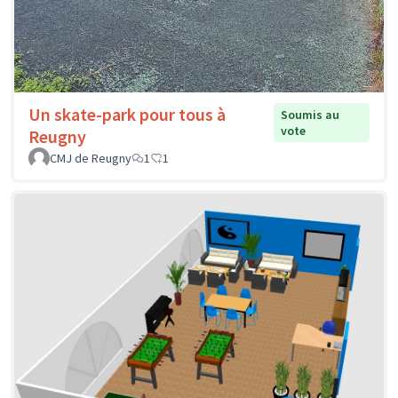
Un skate-park pour tous à
Soumis au
vote
Reugny
CMJ de Reugny
1
1