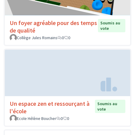
Un foyer agréable pour des temps
Soumis au
vote
de qualité
Collège Jules Romains
0
0
Un espace zen et ressourçant à
Soumis au
vote
l'école
Ecole Hélène Boucher
0
0