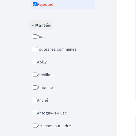
Rejected
Portée
Tout
Toutes les communes
Abilly
Ambillou
Amboise
Anché
Antogny-le-Tillac
Artannes-sur-Indre