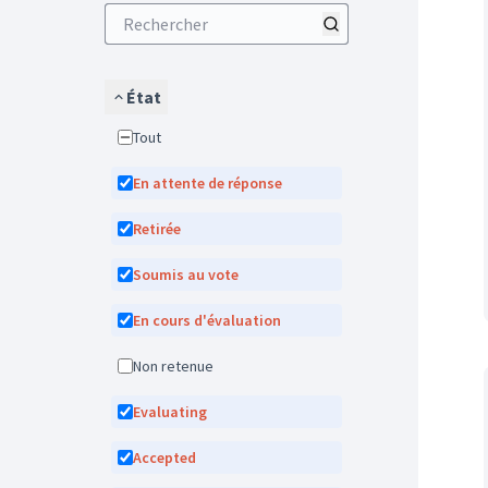
État
Tout
En attente de réponse
Retirée
Soumis au vote
En cours d'évaluation
Non retenue
Evaluating
Accepted