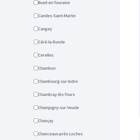
Bueil-en-Touraine
Candes-Saint-Martin
Cangey
Céré-la-Ronde
Cerelles
Chambon
Chambourg-sur-Indre
Chambray-lès-Tours
Champigny-sur-Veude
Chançay
Chanceaux-près-Loches