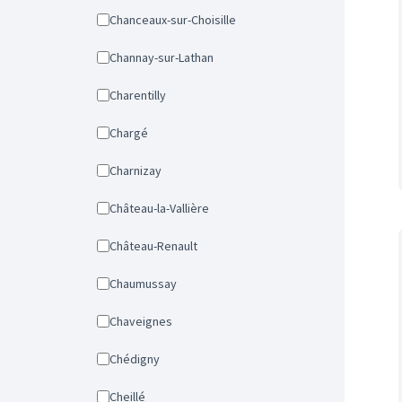
Chanceaux-sur-Choisille
Channay-sur-Lathan
Charentilly
Chargé
Charnizay
Château-la-Vallière
Château-Renault
Chaumussay
Chaveignes
Chédigny
Cheillé