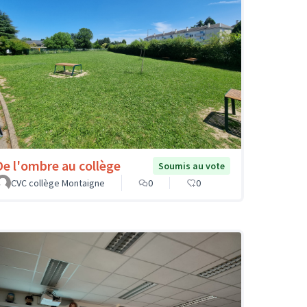
De l'ombre au collège
Soumis au vote
CVC collège Montaigne
0
0