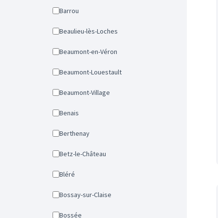
Barrou
Beaulieu-lès-Loches
Beaumont-en-Véron
Beaumont-Louestault
Beaumont-Village
Benais
Berthenay
Betz-le-Château
Bléré
Bossay-sur-Claise
Bossée