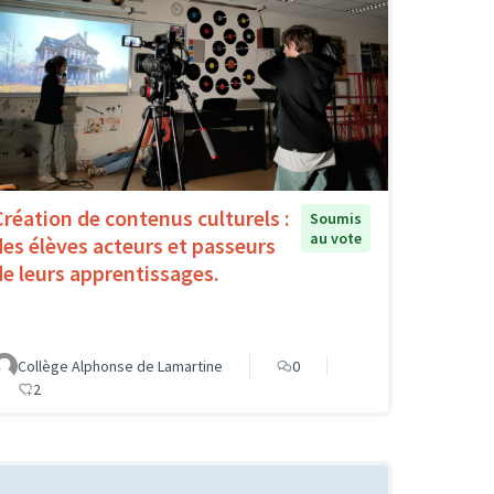
Création de contenus culturels :
Soumis
au vote
des élèves acteurs et passeurs
de leurs apprentissages.
Collège Alphonse de Lamartine
0
2