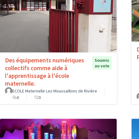
D
Des équipements numériques
Soumis
au vote
collectifs comme aide à
l'apprentissage à l'école
maternelle.
ECOLE Maternelle Les Moussaillons de Rivière
0
0