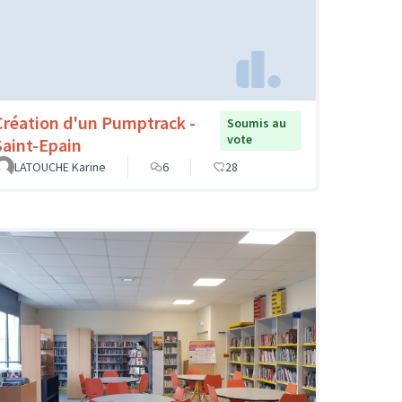
Création d'un Pumptrack -
Soumis au
vote
Saint-Epain
LATOUCHE Karine
6
28