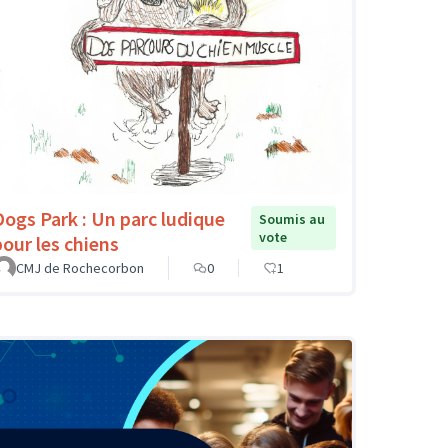
Dogs Park : Un parc ludique
Soumis au
vote
pour les chiens
CMJ de Rochecorbon
0
1