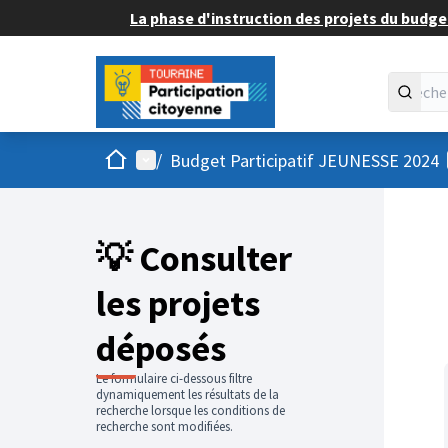
La phase d'instruction des projets du budget
Accueil
Menu principal
/
Budget Participatif JEUNESSE 2024
💡 Consulter
les projets
déposés
Le formulaire ci-dessous filtre
dynamiquement les résultats de la
recherche lorsque les conditions de
recherche sont modifiées.