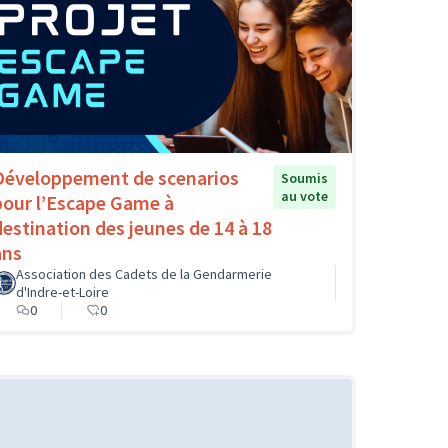
Développement de scenarios
Soumis
au vote
pour l’Escape Game à
destination des jeunes de 14 à 18
ans
Association des Cadets de la Gendarmerie
d'Indre-et-Loire
0
0