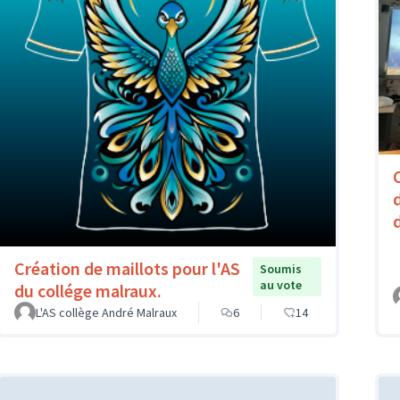
Création de maillots pour l'AS
Soumis
au vote
du collége malraux.
L'AS collège André Malraux
6
14