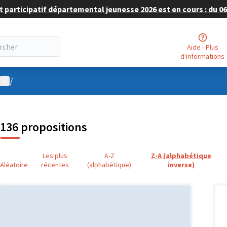
 participatif départemental jeunesse 2026 est en cours : du 06 
Aide - Plus
d'informations
Menu utilisateur
/
136 propositions
Les plus
A-Z
Z-A (alphabétique
Aléatoire
récentes
(alphabétique)
inverse)