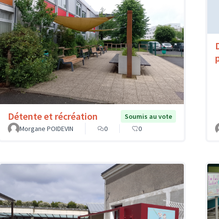
Détente et récréation
Soumis au vote
Morgane POIDEVIN
0
0