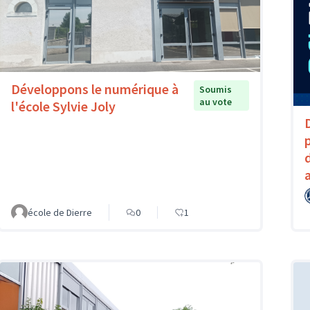
Développons le numérique à
Soumis
au vote
l'école Sylvie Joly
école de Dierre
0
1