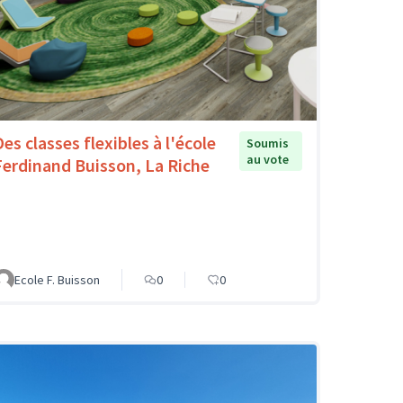
es classes flexibles à l'école
Soumis
au vote
Ferdinand Buisson, La Riche
Ecole F. Buisson
0
0