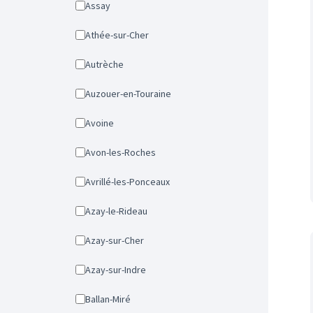
Assay
Athée-sur-Cher
Autrèche
Auzouer-en-Touraine
Avoine
Avon-les-Roches
Avrillé-les-Ponceaux
Azay-le-Rideau
Azay-sur-Cher
Azay-sur-Indre
Ballan-Miré