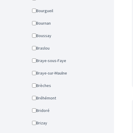
Bourgueil
Bournan
Boussay
Braslou
Braye-sous-Faye
Braye-sur-Maulne
Brèches
Bréhémont
Bridoré
Brizay