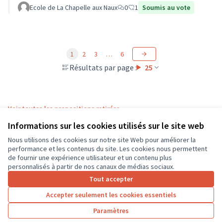
Ecole de La Chapelle aux Naux
0
1
Soumis au vote
1
2
3
…
6
Résultats par page :
25
Voir toutes les propositions retirées
Informations sur les cookies utilisés sur le site web
Nous utilisons des cookies sur notre site Web pour améliorer la
Conditions d'utilisation
performance et les contenus du site. Les cookies nous permettent
Paramètres des cookies
de fournir une expérience utilisateur et un contenu plus
CD37 sur X
CD37 sur Facebook
CD37 sur Instagram
CD37 sur YouTube
personnalisés à partir de nos canaux de médias sociaux.
(Lien externe)
(Lien externe)
(Lien externe)
(Lien externe)
Tout accepter
Accepter seulement les cookies essentiels
Licence Cre
(Lien extern
Paramètres
(Lien externe)
Site réalisé grâce au
logiciel libre Decidim
.
(Lien externe)