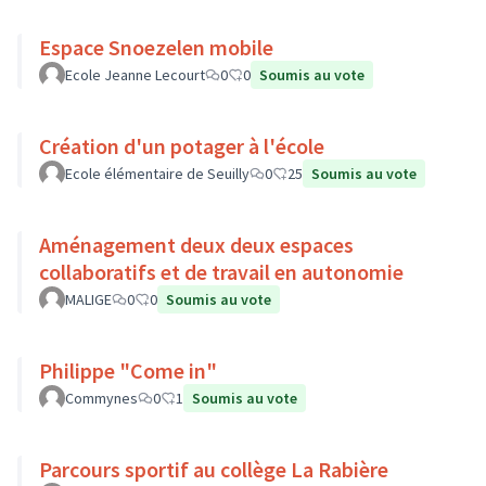
Espace Snoezelen mobile
Ecole Jeanne Lecourt
0
0
Soumis au vote
Création d'un potager à l'école
Ecole élémentaire de Seuilly
0
25
Soumis au vote
Aménagement deux deux espaces
collaboratifs et de travail en autonomie
MALIGE
0
0
Soumis au vote
Philippe "Come in"
Commynes
0
1
Soumis au vote
Parcours sportif au collège La Rabière