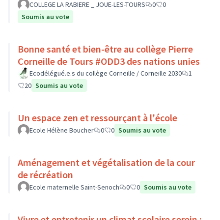
COLLEGE LA RABIERE _ JOUE-LES-TOURS
0
0
Soumis au vote
Bonne santé et bien-être au collège Pierre
Corneille de Tours #ODD3 des nations unies
Ecodélégué.e.s du collège Corneille / Corneille 2030
1
20
Soumis au vote
Un espace zen et ressourçant à l'école
Ecole Hélène Boucher
0
0
Soumis au vote
Aménagement et végétalisation de la cour
de récréation
Ecole maternelle Saint-Senoch
0
0
Soumis au vote
Vivre et entretenir un climat scolaire serein :