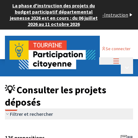
La phase d'instruction des projets du
budget participatif départemental
-
Instruction
jeunesse 2026 est en cours : du 06 juillet
2026 au 11 octobre 2026
Se connecter
Menu princi
Budget Participatif JEUNESSE 2024
/
Menu p
💡 Consulter les projets déposés
💡 Consulter les projets
déposés
Filtrer et rechercher
136 propositions