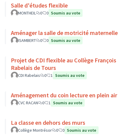
Salle d'études flexible
MONTHEIL
0
0
Soumis au vote
Aménager la salle de motricité maternelle
ISAMBERT
0
0
Soumis au vote
Projet de CDI flexible au Collège François
Rabelais de Tours
CDI Rabelais
0
1
Soumis au vote
Aménagement du coin lecture en plein air
CVC RACAN
0
1
Soumis au vote
La classe en dehors des murs
Collège Montrésor
0
0
Soumis au vote