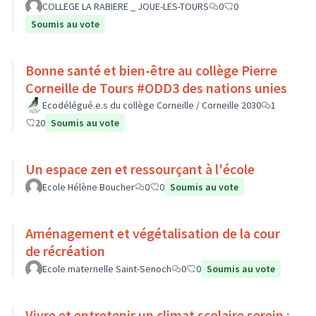
COLLEGE LA RABIERE _ JOUE-LES-TOURS
0
0
Soumis au vote
Bonne santé et bien-être au collège Pierre
Corneille de Tours #ODD3 des nations unies
Ecodélégué.e.s du collège Corneille / Corneille 2030
1
20
Soumis au vote
Un espace zen et ressourçant à l'école
Ecole Hélène Boucher
0
0
Soumis au vote
Aménagement et végétalisation de la cour
de récréation
Ecole maternelle Saint-Senoch
0
0
Soumis au vote
Vivre et entretenir un climat scolaire serein :