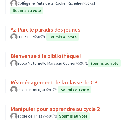
Collège le Puits de la Roche, Richelieu
0
1
Soumis au vote
Yz'Parc le paradis des jeunes
LHERITIER
0
0
Soumis au vote
Bienvenue à la bibliothèque!
Ecole Maternelle Marceau Courier
0
1
Soumis au vote
Réaménagement de la classe de CP
ECOLE PUBLIQUE
0
0
Soumis au vote
Manipuler pour apprendre au cycle 2
école de Thizay
0
0
Soumis au vote