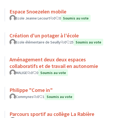
Espace Snoezelen mobile
Ecole Jeanne Lecourt
0
0
Soumis au vote
Création d'un potager à l'école
Ecole élémentaire de Seuilly
0
25
Soumis au vote
Aménagement deux deux espaces
collaboratifs et de travail en autonomie
MALIGE
0
0
Soumis au vote
Philippe "Come in"
Commynes
0
1
Soumis au vote
Parcours sportif au collège La Rabière