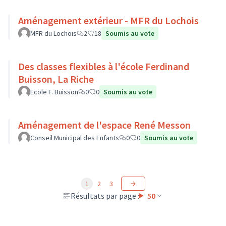
Aménagement extérieur - MFR du Lochois
MFR du Lochois
2
18
Soumis au vote
Des classes flexibles à l'école Ferdinand
Buisson, La Riche
Ecole F. Buisson
0
0
Soumis au vote
Aménagement de l'espace René Messon
Conseil Municipal des Enfants
0
0
Soumis au vote
1
2
3
Résultats par page :
50