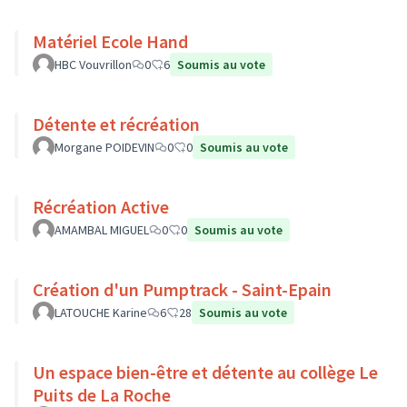
Matériel Ecole Hand
HBC Vouvrillon
0
6
Soumis au vote
Détente et récréation
Morgane POIDEVIN
0
0
Soumis au vote
Récréation Active
AMAMBAL MIGUEL
0
0
Soumis au vote
Création d'un Pumptrack - Saint-Epain
LATOUCHE Karine
6
28
Soumis au vote
Un espace bien-être et détente au collège Le
Puits de La Roche