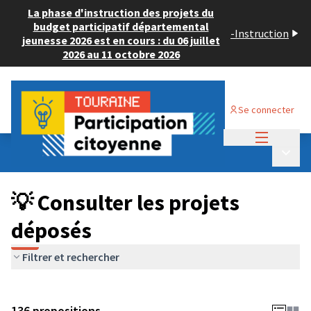
La phase d'instruction des projets du
budget participatif départemental
-
Instruction
jeunesse 2026 est en cours : du 06 juillet
2026 au 11 octobre 2026
Se connecter
Menu princi
Budget Participatif JEUNESSE 2024
/
Menu p
💡 Consulter les projets déposés
💡 Consulter les projets
déposés
Filtrer et rechercher
136 propositions