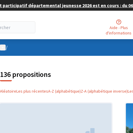
 participatif départemental jeunesse 2026 est en cours : du 06 
Aide - Plus
d'informations
Menu utilisateur
/
136 propositions
Aléatoire
Les plus récentes
A-Z (alphabétique)
Z-A (alphabétique inverse)
Le