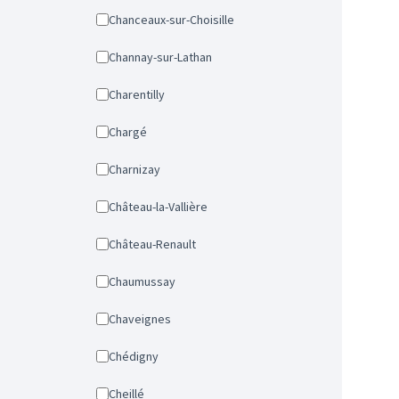
Chanceaux-sur-Choisille
Channay-sur-Lathan
Charentilly
Chargé
Charnizay
Château-la-Vallière
Château-Renault
Chaumussay
Chaveignes
Chédigny
Cheillé