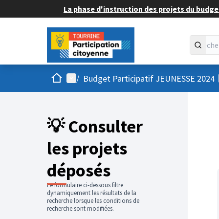
La phase d'instruction des projets du budget
Accueil
Menu principal
/
Budget Participatif JEUNESSE 2024
💡 Consulter
les projets
déposés
Le formulaire ci-dessous filtre
dynamiquement les résultats de la
recherche lorsque les conditions de
recherche sont modifiées.