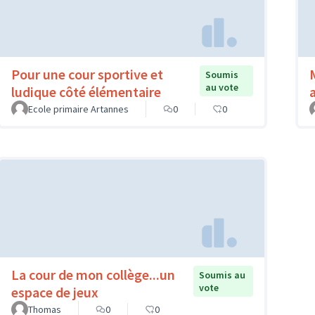
Pour une cour sportive et
Soumis
au vote
ludique côté élémentaire
Ecole primaire Artannes
0
0
La cour de mon collège...un
Soumis au
vote
espace de jeux
Thomas
0
0