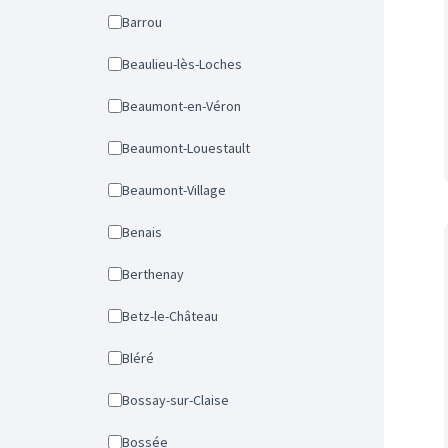
Barrou
Beaulieu-lès-Loches
Beaumont-en-Véron
Beaumont-Louestault
Beaumont-Village
Benais
Berthenay
Betz-le-Château
Bléré
Bossay-sur-Claise
Bossée