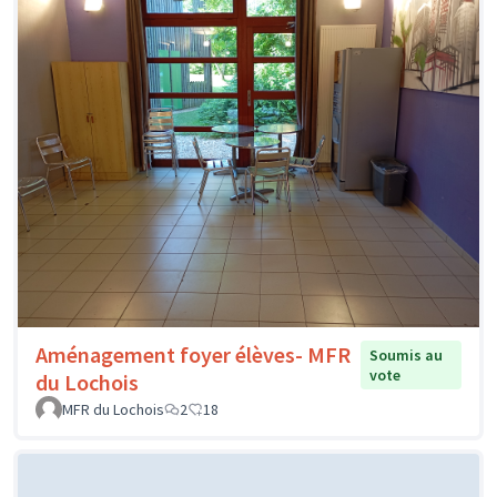
Aménagement foyer élèves- MFR
Soumis au
vote
du Lochois
MFR du Lochois
2
18