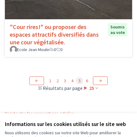
"Cour rires!" ou proposer des
Soumis
au vote
espaces attractifs diversifiés dans
une cour végétalisée.
Ecole Jean Moulin
0
0
1
2
3
4
5
6
Résultats par page :
25
Voir toutes les propositions retirées
Informations sur les cookies utilisés sur le site web
Nous utilisons des cookies sur notre site Web pour améliorer la
Conditions d'utilisation