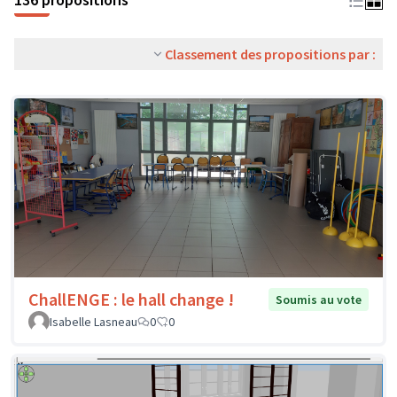
Classement des propositions par :
ChallENGE : le hall change !
Soumis au vote
Isabelle Lasneau
0
0