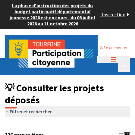
La phase d'instruction des projets du
budget participatif départemental
-
Instruction
jeunesse 2026 est en cours : du 06 juillet
2026 au 11 octobre 2026
Se connecter
Menu princi
Budget Participatif JEUNESSE 2024
/
Menu p
💡 Consulter les projets déposés
💡 Consulter les projets
déposés
Filtrer et rechercher
136 propositions