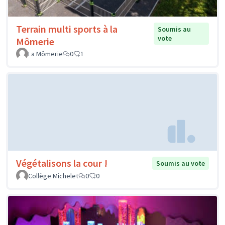
Terrain multi sports à la
Soumis au
vote
Mômerie
La Mômerie
0
1
Végétalisons la cour !
Soumis au vote
Collège Michelet
0
0