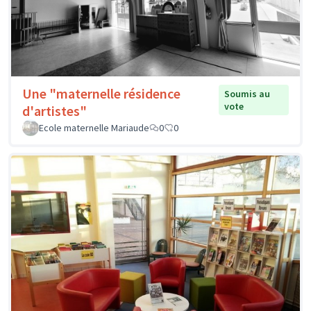
Une "maternelle résidence
Soumis au
vote
d'artistes"
Ecole maternelle Mariaude
0
0