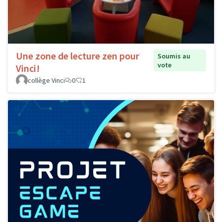
Une zone de lecture zen pour
Soumis au
vote
Vinci!
collège Vinci
0
1