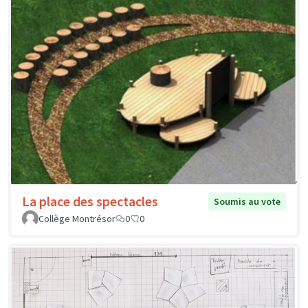
La place des spectacles
Soumis au vote
Collège Montrésor
0
0