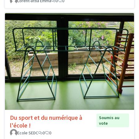
Lorent-attia Emma
0
0
Du sport et du numérique à
Soumis au
vote
l'école !
Ecole SEDC
0
0