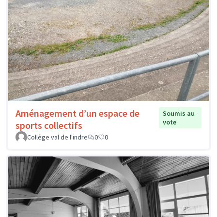
Aménagement d’un espace de
Soumis au
vote
sports collectifs
Collège val de l'indre
0
0