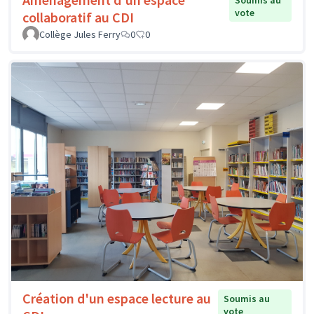
Soumis au
vote
collaboratif au CDI
Collège Jules Ferry
0
0
Création d'un espace lecture au
Soumis au
vote