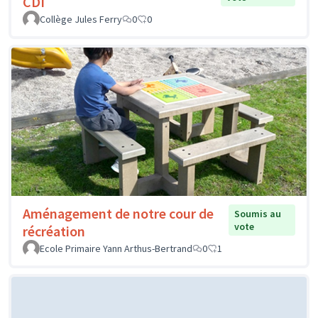
CDI
Collège Jules Ferry
0
0
Aménagement de notre cour de
Soumis au
vote
récréation
Ecole Primaire Yann Arthus-Bertrand
0
1