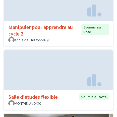
Manipuler pour apprendre au
Soumis au
vote
cycle 2
école de Thizay
0
0
Salle d'études flexible
Soumis au vote
MONTHEIL
0
0