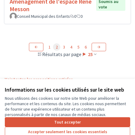
Aménagement de l'espace René
Soumis au
vote
Messon
Conseil Municipal des Enfants
0
0
1
2
3
4
5
6
Résultats par page :
25
Voir toutes les propositions retirées
Informations sur les cookies utilisés sur le site web
Nous utilisons des cookies sur notre site Web pour améliorer la
Conditions d'utilisation
performance et les contenus du site. Les cookies nous permettent
Paramètres des cookies
de fournir une expérience utilisateur et un contenu plus
CD37 sur X
CD37 sur Facebook
CD37 sur Instagram
CD37 sur YouTube
personnalisés à partir de nos canaux de médias sociaux.
(Lien externe)
(Lien externe)
(Lien externe)
(Lien externe)
Tout accepter
Accepter seulement les cookies essentiels