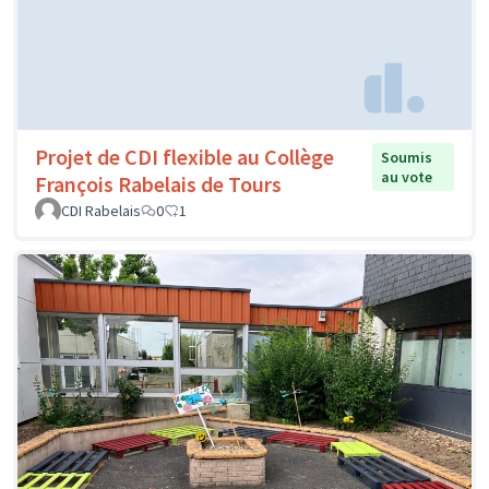
Projet de CDI flexible au Collège
Soumis
au vote
François Rabelais de Tours
CDI Rabelais
0
1