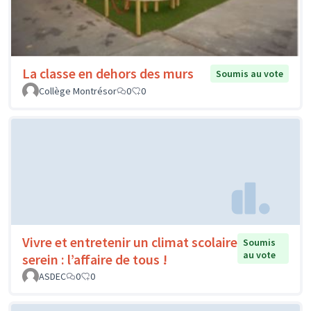
La classe en dehors des murs
Soumis au vote
Collège Montrésor
0
0
Vivre et entretenir un climat scolaire
Soumis
au vote
serein : l’affaire de tous !
ASDEC
0
0