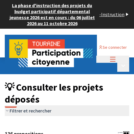
La phase d'instruction des projets du
budget participatif départemental
-
Instruction
jeunesse 2026 est en cours : du 06 juillet
2026 au 11 octobre 2026
Se connecter
Menu princi
Budget Participatif JEUNESSE 2024
/
Menu p
💡 Consulter les projets déposés
💡 Consulter les projets
déposés
Filtrer et rechercher
136 propositions