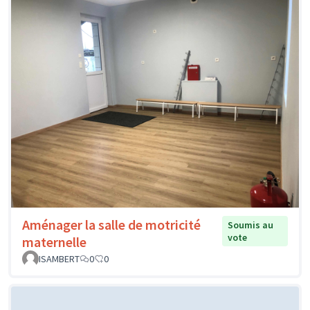
Aménager la salle de motricité
Soumis au
vote
maternelle
ISAMBERT
0
0