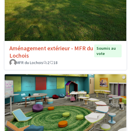
Aménagement extérieur - MFR du
Soumis au
vote
Lochois
MFR du Lochois
2
18