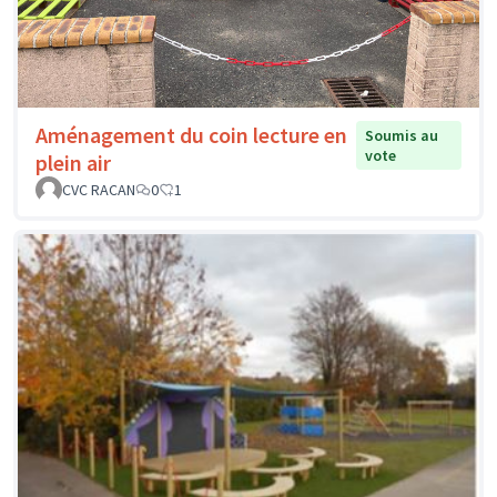
Aménagement du coin lecture en
Soumis au
vote
plein air
CVC RACAN
0
1