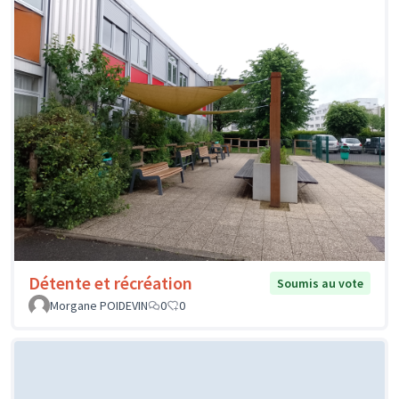
Détente et récréation
Soumis au vote
Morgane POIDEVIN
0
0