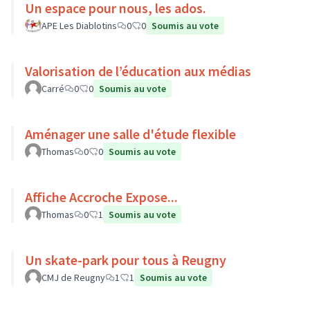
Un espace pour nous, les ados.
APE Les Diablotins
0
0
Soumis au vote
Valorisation de l’éducation aux médias
Carré
0
0
Soumis au vote
Aménager une salle d'étude flexible
Thomas
0
0
Soumis au vote
Affiche Accroche Expose...
Thomas
0
1
Soumis au vote
Un skate-park pour tous à Reugny
CMJ de Reugny
1
1
Soumis au vote