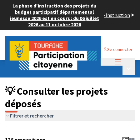
La phase d'instruction des projets du
budget participatif départemental
-
Instruction
jeunesse 2026 est en cours : du 06 juillet
2026 au 11 octobre 2026
Se connecter
Menu princi
Budget Participatif JEUNESSE 2024
/
Menu p
💡 Consulter les projets déposés
💡 Consulter les projets
déposés
Filtrer et rechercher
136 propositions