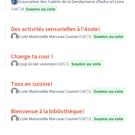
Association des Cadets de la Gendarmerie d'Indre-et-Loire
0
0
Soumis au vote
Des activités sensorielles à l'école!
Ecole Maternelle Marceau Courier
0
1
Soumis au vote
Change ta cour !
coop école varennes
0
1
Soumis au vote
Tous en cuisine!
Ecole Maternelle Marceau Courier
0
1
Soumis au vote
Bienvenue à la bibliothèque!
Ecole Maternelle Marceau Courier
0
1
Soumis au vote