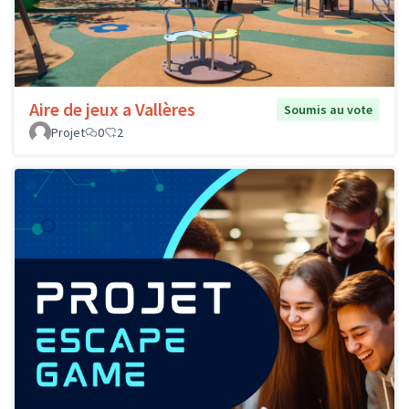
Aire de jeux a Vallères
Soumis au vote
Projet
0
2