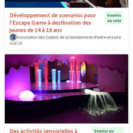
Développement de scenarios pour
Soumis
au vote
l’Escape Game à destination des
jeunes de 14 à 18 ans
Association des Cadets de la Gendarmerie d'Indre-et-Loire
0
0
Des activités sensorielles à
Soumis au