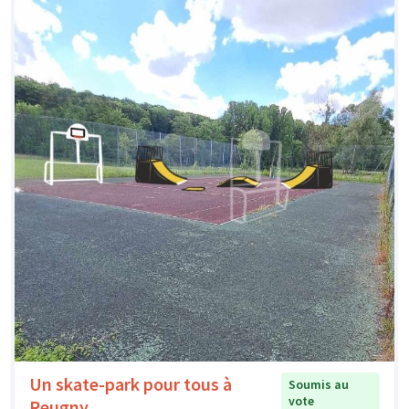
Un skate-park pour tous à
Soumis au
vote
Reugny