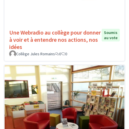
Une Webradio au collège pour donner
Soumis
au vote
à voir et à entendre nos actions, nos
idées
Collège Jules Romains
0
0