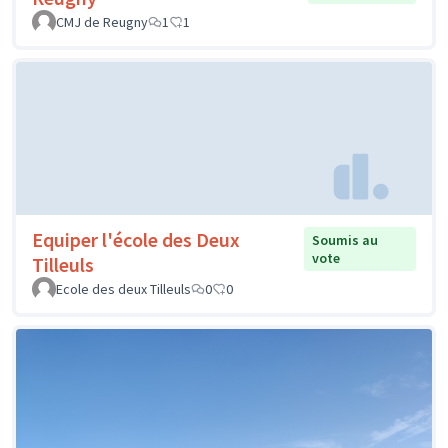
CMJ de Reugny
1
1
Equiper l'école des Deux
Soumis au
vote
Tilleuls
Ecole des deux Tilleuls
0
0