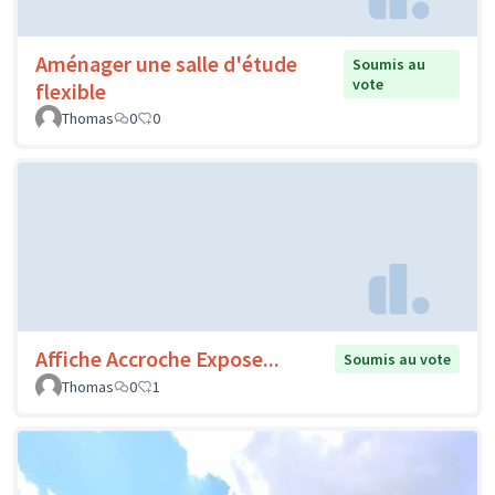
Aménager une salle d'étude
Soumis au
vote
flexible
Thomas
0
0
Affiche Accroche Expose...
Soumis au vote
Thomas
0
1