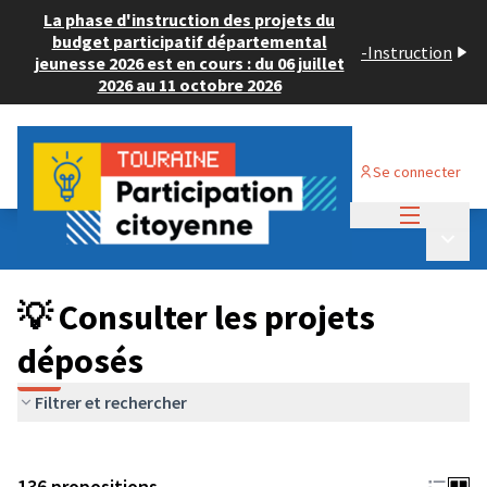
La phase d'instruction des projets du
budget participatif départemental
-
Instruction
jeunesse 2026 est en cours : du 06 juillet
2026 au 11 octobre 2026
Se connecter
Menu princi
Budget Participatif JEUNESSE 2024
/
Menu p
💡 Consulter les projets déposés
💡 Consulter les projets
déposés
Filtrer et rechercher
136 propositions