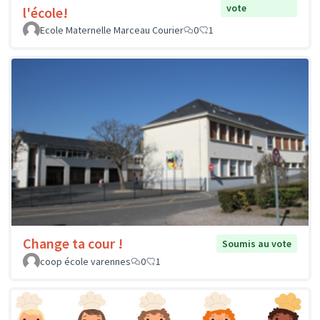
vote
l'école!
Ecole Maternelle Marceau Courier
0
1
Change ta cour !
Soumis au vote
coop école varennes
0
1