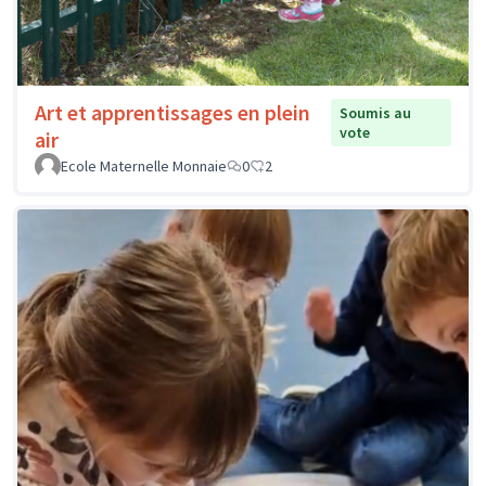
Art et apprentissages en plein
Soumis au
vote
air
Ecole Maternelle Monnaie
0
2