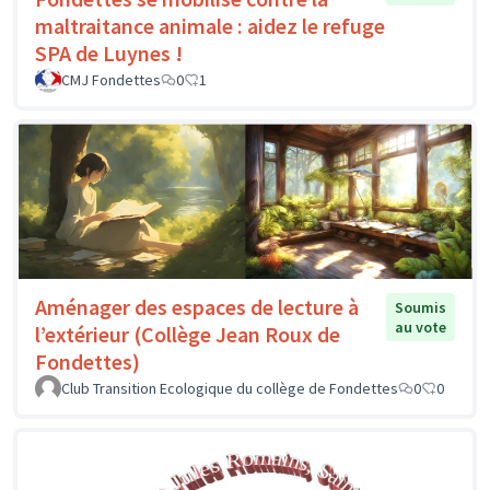
maltraitance animale : aidez le refuge
SPA de Luynes !
CMJ Fondettes
0
1
Aménager des espaces de lecture à
Soumis
au vote
l’extérieur (Collège Jean Roux de
Fondettes)
Club Transition Ecologique du collège de Fondettes
0
0