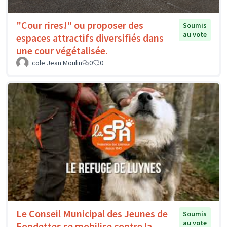
"Cour rires!" ou proposer des
Soumis
au vote
espaces attractifs diversifiés dans
une cour végétalisée.
Ecole Jean Moulin
0
0
Le Conseil Municipal des Jeunes de
Soumis
au vote
Fondettes se mobilise contre la