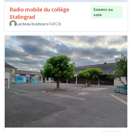
Radio mobile du collège
Soumis au
vote
Stalingrad
Lardeau bouhours
0
0